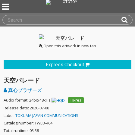
Open this artwork in new tab
Express Checkout
天空パレード
真心ブラザーズ
Audio format: 24bit/48kHz
Hi-res
Release date: 2020-07-08
Label:
TOKUMA JAPAN COMMUNICATIONS
Catalog number: TWEB-464
Total runtime: 03:38