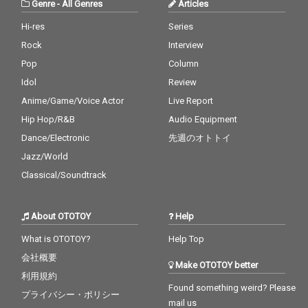
Genre
-
All Genres
Articles
京スカパラダイスオー
ケストラの茂木欣一
Hi-res
Series
（Dr）、川上つよし
Rock
Interview
（Ba）、沖祐市（Ke
y）らが参加。極上の
Pop
Column
サウンドを聴かせてく
Idol
Review
れる。
Anime/Game/Voice Actor
Live Report
Hip Hop/R&B
Audio Equipment
Dance/Electronic
先週のオトトイ
Jazz/World
Classical/Soundtrack
About OTOTOY
Help
What is OTOTOY?
Help Top
会社概要
Make OTOTOY better
利用規約
Found something weird? Please
プライバシー・ポリシー
mail us