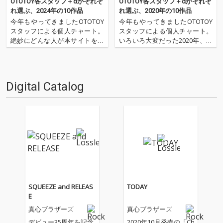
OTOTOY各スタッフ＋αがそれぞ
OTOTOY各スタッフ＋αがそれぞ
れ選ぶ、2024年の10作品
れ選ぶ、2020年の10作品
今年もやってきましたOTOTOY
今年もやってきましたOTOTOY
スタッフによる個人チャート。
スタッフによる個人チャート。
絶妙にどんな人が本サイトを運
いろいろ大変だった2020年、な
営しているのか？ そんな自己
にを聴いてOTOTOYを作ってい
紹介もちょっとかねておりま
たのか？ 今年は新人、梶野に加
す。2024年は、それぞれなにを
えてインターン、そしてコント
聴いてOTOTOYを作っていたの
リビューター枠としていろいろ
Digital Catalog
か？ ということでスタッフ・
と関わっているライター陣の方
チャートをお届けします…
にも書いてもらいま…
SQUEEZE and RELEAS
TODAY
E
真心ブラザーズ
真心ブラザーズ
デビュー35周年を記念
2020年10月発売の「Ch