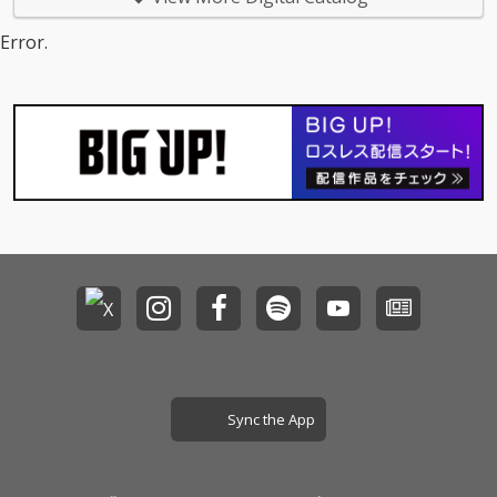
べく放つ2年振りのオ
リジナルアルバム。躍
Error.
動感溢れるポップ・チ
ューン、心に染みるメ
ロディ、ウィットに富
んだ歌詞、真心ならで
はの懐の深いカラフル
な曲が満載。タイトル
「Cheer」に込められ
た真心ブラザーズの思
いが、従来にも増して
キラキラとしたキャッ
チーな楽曲を生み出
し、聴く人の胸を躍ら
せる快心のニュー・ア
ルバムが完成した。レ
コーディング・メンバ
ーには、 伊藤大地（D
r）、岡部晴彦（B
a）、奥野真哉（Key）
Sync the App
に加え、サンコンJr.
（ウルフルズ）、グレ
ートマエカワ（フラワ
ーカンパニーズ）、東