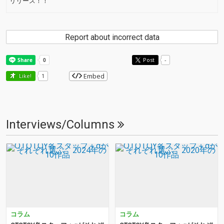
リリース！！
Report about incorrect data
Post
-
Embed
Like!
1
Interviews/Columns
コラム
コラム