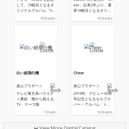
して、19枚目となるオ
eer」以来2年ぶり、通
リジナルアルバム『SQ
算18枚目となるオリジ
UEEZE and RELEASE』
ナル・アルバムは、現
10 tracks
10 tracks
を発売!2022年発売『T
在テレビ東京にて放送
ODAY』以来、約2年ぶ
の「種から植えるTV」
りとなるオリジナルア
のテーマソングとして
ルバム。
書き下ろした楽曲「白
い紙飛行機」を含む全
10曲入り。 「TODAY」
というタイトルが付け
られた今作は、真心ブ
ラザーズの考える＜今
＞が詰め込まれたアル
白い紙飛行機
Cheer
バムとなる。
真心ブラザーズ
真心ブラザーズ
テレビ東京系バラエテ
2019年、デビュー30周
ィ番組「種から植える
年記念となるセルフカ
TV」テーマ曲
バー・アルバム「トラ
ンタン」を発表した真
1 track
10 tracks
心ブラザーズが、ひと
つの節目を経て、新た
に更なる進化を始動す
View More Digital Catalog