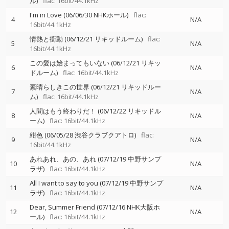
ル)
flac: 16bit/44.1kHz
I'm in Love (06/06/30 NHKホール)
flac:
4
N/A
16bit/44.1kHz
情熱と衝動 (06/12/21 リキッドルーム)
flac:
5
N/A
16bit/44.1kHz
この愛は始まってもいない (06/12/21 リキッ
6
N/A
ドルーム)
flac: 16bit/44.1kHz
素晴らしきこの世界 (06/12/21 リキッドルー
7
N/A
ム)
flac: 16bit/44.1kHz
人間はもう終わりだ！ (06/12/22 リキッドル
8
N/A
ーム)
flac: 16bit/44.1kHz
紺色 (06/05/28 渋谷クラブクアトロ)
flac:
9
N/A
16bit/44.1kHz
あれあれ、あの、あれ (07/12/19 中野サンプ
10
N/A
ラザ)
flac: 16bit/44.1kHz
All I want to say to you (07/12/19 中野サンプ
11
N/A
ラザ)
flac: 16bit/44.1kHz
Dear, Summer Friend (07/12/16 NHK大阪ホ
12
N/A
ール)
flac: 16bit/44.1kHz