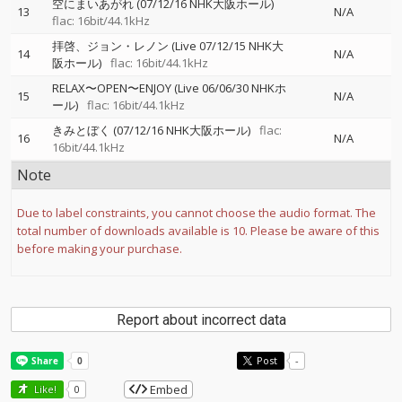
空にまいあがれ (07/12/16 NHK大阪ホール)
13
N/A
flac: 16bit/44.1kHz
拝啓、ジョン・レノン (Live 07/12/15 NHK大
14
N/A
阪ホール)
flac: 16bit/44.1kHz
RELAX〜OPEN〜ENJOY (Live 06/06/30 NHKホ
15
N/A
ール)
flac: 16bit/44.1kHz
きみとぼく (07/12/16 NHK大阪ホール)
flac:
16
N/A
16bit/44.1kHz
Note
Due to label constraints, you cannot choose the audio format. The
total number of downloads available is 10. Please be aware of this
before making your purchase.
Report about incorrect data
Post
-
Embed
Like!
0