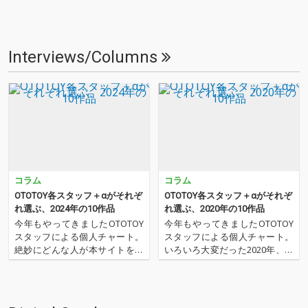
Interviews/Columns
コラム
コラム
OTOTOY各スタッフ＋αがそれぞ
OTOTOY各スタッフ＋αがそれぞ
れ選ぶ、2024年の10作品
れ選ぶ、2020年の10作品
今年もやってきましたOTOTOY
今年もやってきましたOTOTOY
スタッフによる個人チャート。
スタッフによる個人チャート。
絶妙にどんな人が本サイトを運
いろいろ大変だった2020年、な
営しているのか？ そんな自己
にを聴いてOTOTOYを作ってい
紹介もちょっとかねておりま
たのか？ 今年は新人、梶野に加
す。2024年は、それぞれなにを
えてインターン、そしてコント
聴いてOTOTOYを作っていたの
リビューター枠としていろいろ