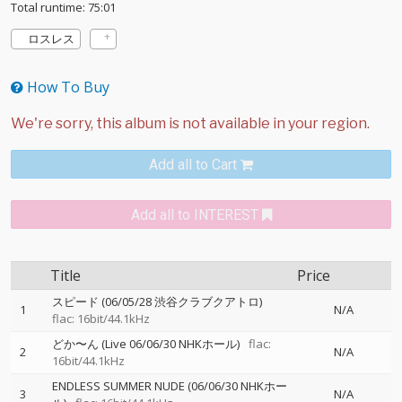
Total runtime: 75:01
ロスレス
How To Buy
Add all to Cart
Add all to INTEREST
Title
Price
スピード (06/05/28 渋谷クラブクアトロ)
1
N/A
flac: 16bit/44.1kHz
どか〜ん (Live 06/06/30 NHKホール)
flac:
2
N/A
16bit/44.1kHz
ENDLESS SUMMER NUDE (06/06/30 NHKホー
3
N/A