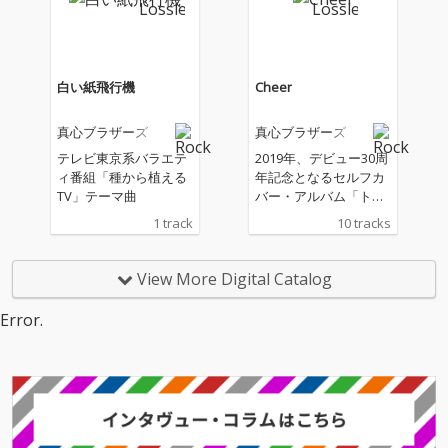
10曲入り。 「TODAY」
というタイトルが付け
られた今作は、真心ブ
ラザーズの考える＜今
＞が詰め込まれたアル
白い紙飛行機
Cheer
バムとなる。
真心ブラザーズ
真心ブラザーズ
テレビ東京系バラエテ
2019年、デビュー30周
ィ番組「種から植える
年記念となるセルフカ
TV」テーマ曲
バー・アルバム「トラ
ンタン」を発表した真
1 track
10 tracks
心ブラザーズが、ひと
つの節目を経て、新た
に更なる進化を始動す
View More Digital Catalog
べく放つ2年振りのオ
リジナルアルバム。躍
Error.
動感溢れるポップ・チ
ューン、心に染みるメ
ロディ、ウィットに富
んだ歌詞、真心ならで
はの懐の深いカラフル
な曲が満載。タイトル
「Cheer」に込められ