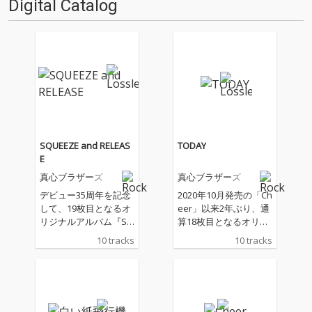
Digital Catalog
か？ ということでスタッフ・
と関わっているライター陣の方
チャートをお届けします…
にも書いてもらいま…
SQUEEZE and RELEAS
TODAY
E
真心ブラザーズ
真心ブラザーズ
デビュー35周年を記念
2020年10月発売の「Ch
して、19枚目となるオ
eer」以来2年ぶり、通
リジナルアルバム『SQ
算18枚目となるオリジ
UEEZE and RELEASE』
ナル・アルバムは、現
10 tracks
10 tracks
を発売!2022年発売『T
在テレビ東京にて放送
ODAY』以来、約2年ぶ
の「種から植えるTV」
りとなるオリジナルア
のテーマソングとして
ルバム。
書き下ろした楽曲「白
い紙飛行機」を含む全