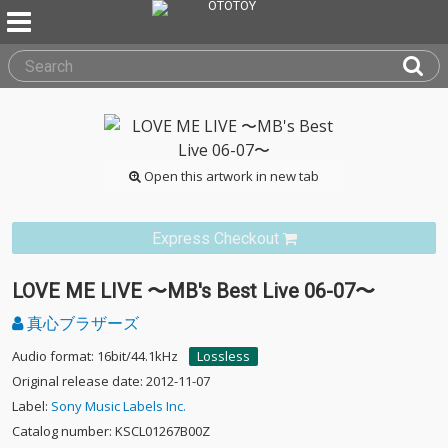
Open this artwork in new tab
Express Checkout
LOVE ME LIVE 〜MB's Best Live 06-07〜
真心ブラザーズ
Audio format: 16bit/44.1kHz
Lossless
Original release date: 2012-11-07
Label:
Sony Music Labels Inc.
Catalog number: KSCL01267B00Z