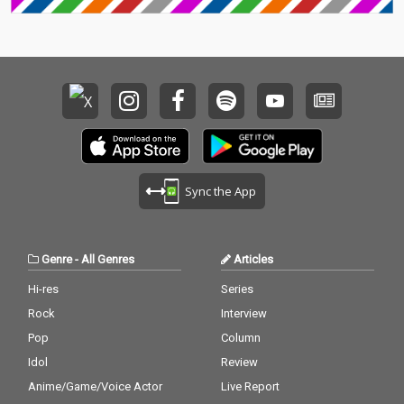
た真心ブラザーズの思
いが、従来にも増して
キラキラとしたキャッ
チーな楽曲を生み出
し、聴く人の胸を躍ら
せる快心のニュー・ア
ルバムが完成した。レ
コーディング・メンバ
ーには、 伊藤大地（D
r）、岡部晴彦（B
a）、奥野真哉（Key）
Sync the App
に加え、サンコンJr.
（ウルフルズ）、グレ
ートマエカワ（フラワ
ーカンパニーズ）、東
Genre
-
All Genres
Articles
京スカパラダイスオー
ケストラの茂木欣一
Hi-res
Series
（Dr）、川上つよし
Rock
Interview
（Ba）、沖祐市（Ke
y）らが参加。極上の
Pop
Column
サウンドを聴かせてく
Idol
Review
れる。
Anime/Game/Voice Actor
Live Report