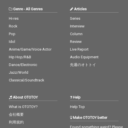
ートマエカワ（フラワ
ーカンパニーズ）、東
Genre
-
All Genres
Articles
京スカパラダイスオー
ケストラの茂木欣一
Hi-res
Series
（Dr）、川上つよし
Rock
Interview
（Ba）、沖祐市（Ke
y）らが参加。極上の
Pop
Column
サウンドを聴かせてく
Idol
Review
れる。
Anime/Game/Voice Actor
Live Report
Hip Hop/R&B
Audio Equipment
Dance/Electronic
先週のオトトイ
Jazz/World
Classical/Soundtrack
About OTOTOY
Help
What is OTOTOY?
Help Top
会社概要
Make OTOTOY better
利用規約
Found something weird? Please