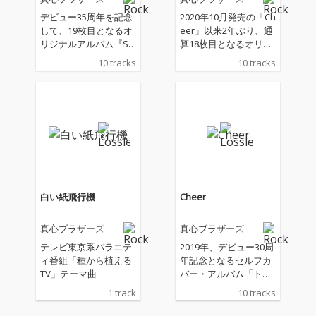
デビュー35周年を記念
2020年10月発売の「Ch
して、19枚目となるオ
eer」以来2年ぶり、通
リジナルアルバム『SQ
算18枚目となるオリジ
UEEZE and RELEASE』
ナル・アルバムは、現
10 tracks
10 tracks
を発売!2022年発売『T
在テレビ東京にて放送
ODAY』以来、約2年ぶ
の「種から植えるTV」
りとなるオリジナルア
のテーマソングとして
ルバム。
書き下ろした楽曲「白
い紙飛行機」を含む全
10曲入り。 「TODAY」
というタイトルが付け
られた今作は、真心ブ
ラザーズの考える＜今
＞が詰め込まれたアル
白い紙飛行機
Cheer
バムとなる。
真心ブラザーズ
真心ブラザーズ
テレビ東京系バラエテ
2019年、デビュー30周
ィ番組「種から植える
年記念となるセルフカ
TV」テーマ曲
バー・アルバム「トラ
ンタン」を発表した真
1 track
10 tracks
心ブラザーズが、ひと
つの節目を経て、新た