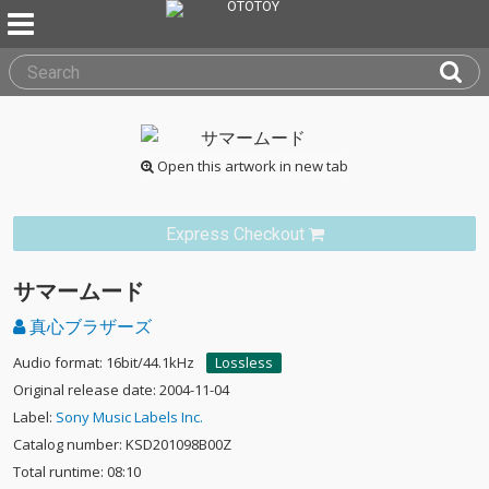
Open this artwork in new tab
Express Checkout
サマームード
真心ブラザーズ
Audio format: 16bit/44.1kHz
Lossless
Original release date: 2004-11-04
Label:
Sony Music Labels Inc.
Catalog number: KSD201098B00Z
Total runtime: 08:10