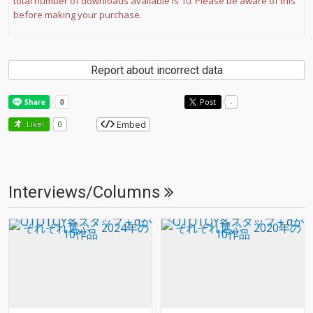
total number of downloads available is 10. Please be aware of this
before making your purchase.
Report about incorrect data
Post
-
Embed
Like!
0
Interviews/Columns