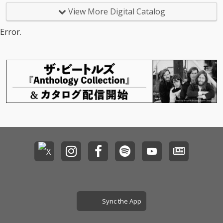
に更なる進化を始動す
View More Digital Catalog
べく放つ2年振りのオ
リジナルアルバム。躍
Error.
動感溢れるポップ・チ
ューン、心に染みるメ
ロディ、ウィットに富
んだ歌詞、真心ならで
はの懐の深いカラフル
な曲が満載。タイトル
「Cheer」に込められ
た真心ブラザーズの思
いが、従来にも増して
キラキラとしたキャッ
チーな楽曲を生み出
し、聴く人の胸を躍ら
せる快心のニュー・ア
ルバムが完成した。レ
コーディング・メンバ
ーには、 伊藤大地（D
r）、岡部晴彦（B
a）、奥野真哉（Key）
Sync the App
に加え、サンコンJr.
（ウルフルズ）、グレ