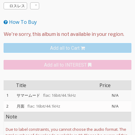
ロスレス
How To Buy
Add all to Cart
Add all to INTEREST
Title
Price
1
サマームード
flac: 16bit/44.1kHz
N/A
2
月面
flac: 16bit/44.1kHz
N/A
Note
Due to label constraints, you cannot choose the audio format. The