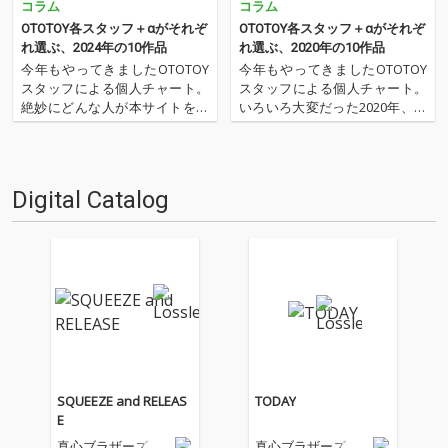
コラム
コラム
OTOTOY各スタッフ＋αがそれぞ
OTOTOY各スタッフ＋αがそれぞ
れ選ぶ、2024年の10作品
れ選ぶ、2020年の10作品
今年もやってきましたOTOTOY
今年もやってきましたOTOTOY
スタッフによる個人チャート。
スタッフによる個人チャート。
絶妙にどんな人が本サイトを運
いろいろ大変だった2020年、な
営しているのか？ そんな自己
にを聴いてOTOTOYを作ってい
紹介もちょっとかねておりま
たのか？ 今年は新人、梶野に加
す。2024年は、それぞれなにを
えてインターン、そしてコント
聴いてOTOTOYを作っていたの
リビューター枠としていろいろ
Digital Catalog
か？ ということでスタッフ・
と関わっているライター陣の方
チャートをお届けします…
にも書いてもらいま…
SQUEEZE and RELEAS
TODAY
E
真心ブラザーズ
真心ブラザーズ