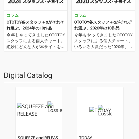
コラム
コラム
OTOTOY各スタッフ＋αがそれぞ
OTOTOY各スタッフ＋αがそれぞ
れ選ぶ、2024年の10作品
れ選ぶ、2020年の10作品
今年もやってきましたOTOTOY
今年もやってきましたOTOTOY
スタッフによる個人チャート。
スタッフによる個人チャート。
絶妙にどんな人が本サイトを運
いろいろ大変だった2020年、な
営しているのか？ そんな自己
にを聴いてOTOTOYを作ってい
紹介もちょっとかねておりま
たのか？ 今年は新人、梶野に加
す。2024年は、それぞれなにを
えてインターン、そしてコント
聴いてOTOTOYを作っていたの
リビューター枠としていろいろ
Digital Catalog
か？ ということでスタッフ・
と関わっているライター陣の方
チャートをお届けします…
にも書いてもらいま…
SQUEEZE and RELEAS
TODAY