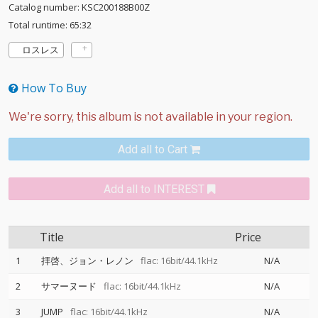
Catalog number: KSC200188B00Z
Total runtime: 65:32
ロスレス
How To Buy
Add all to Cart
Add all to INTEREST
Title
Price
1
拝啓、ジョン・レノン
flac: 16bit/44.1kHz
N/A
2
サマーヌード
flac: 16bit/44.1kHz
N/A
3
JUMP
flac: 16bit/44.1kHz
N/A