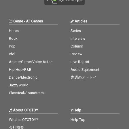
に加え、サンコンJr.
（ウルフルズ）、グレ
ートマエカワ（フラワ
ーカンパニーズ）、東
Genre
-
All Genres
Articles
京スカパラダイスオー
ケストラの茂木欣一
Hi-res
Series
（Dr）、川上つよし
Rock
Interview
（Ba）、沖祐市（Ke
y）らが参加。極上の
Pop
Column
サウンドを聴かせてく
Idol
Review
れる。
Anime/Game/Voice Actor
Live Report
Hip Hop/R&B
Audio Equipment
Dance/Electronic
先週のオトトイ
Jazz/World
Classical/Soundtrack
About OTOTOY
Help
What is OTOTOY?
Help Top
会社概要