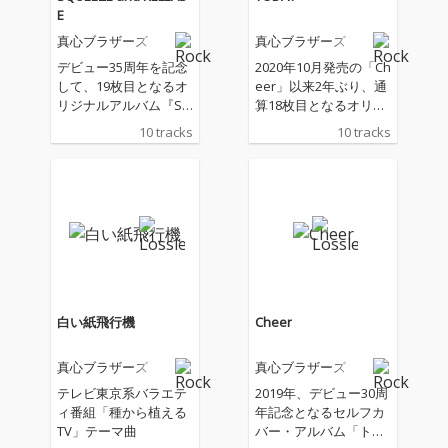
E
真心ブラザーズ
真心ブラザーズ
デビュー35周年を記念
2020年10月発売の「Ch
して、19枚目となるオ
eer」以来2年ぶり、通
リジナルアルバム『SQ
算18枚目となるオリジ
UEEZE and RELEASE』
ナル・アルバムは、現
10 tracks
10 tracks
を発売!2022年発売『T
在テレビ東京にて放送
ODAY』以来、約2年ぶ
の「種から植えるTV」
りとなるオリジナルア
のテーマソングとして
ルバム。
書き下ろした楽曲「白
い紙飛行機」を含む全
10曲入り。 「TODAY」
というタイトルが付け
られた今作は、真心ブ
ラザーズの考える＜今
＞が詰め込まれたアル
白い紙飛行機
Cheer
バムとなる。
真心ブラザーズ
真心ブラザーズ
テレビ東京系バラエテ
2019年、デビュー30周
ィ番組「種から植える
年記念となるセルフカ
TV」テーマ曲
バー・アルバム「トラ