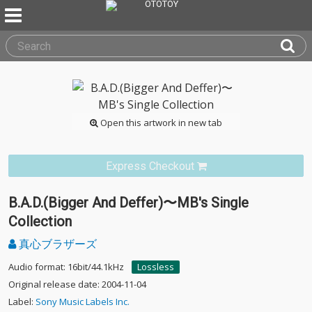
Open this artwork in new tab
Express Checkout
B.A.D.(Bigger And Deffer)〜MB's Single
Collection
真心ブラザーズ
Audio format: 16bit/44.1kHz
Lossless
Original release date: 2004-11-04
Label:
Sony Music Labels Inc.