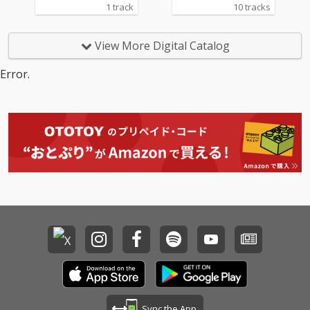
ンタン」を発表した真
1 track
10 tracks
心ブラザーズが、ひと
つの節目を経て、新た
に更なる進化を始動す
View More Digital Catalog
べく放つ2年振りのオ
リジナルアルバム。躍
Error.
動感溢れるポップ・チ
ューン、心に染みるメ
ロディ、ウィットに富
んだ歌詞、真心ならで
はの懐の深いカラフル
な曲が満載。タイトル
「Cheer」に込められ
た真心ブラザーズの思
いが、従来にも増して
キラキラとしたキャッ
チーな楽曲を生み出
し、聴く人の胸を躍ら
せる快心のニュー・ア
ルバムが完成した。レ
コーディング・メンバ
ーには、 伊藤大地（D
r）、岡部晴彦（B
a）、奥野真哉（Key）
Sync the App