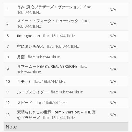
うみ (真心ブラザーズ・ヴァージョン)
flac:
4
N/A
16bit/44.1kHz
スイート・フォーク・ミュージック
flac:
5
N/A
16bit/44.1kHz
6
time goes on
flac: 16bit/44.1kHz
N/A
7
空にまいあがれ
flac: 16bit/44.1kHz
N/A
8
月面
flac: 16bit/44.1kHz
N/A
サマームード(MB's REAL VERSION)
flac:
9
N/A
16bit/44.1kHz
10
キモちE
flac: 16bit/44.1kHz
N/A
11
ループスライダー
flac: 16bit/44.1kHz
N/A
12
スピード
flac: 16bit/44.1kHz
N/A
素晴らしきこの世界 (Remix Version)
--
THE 真
13
N/A
心ブラザーズ
flac: 16bit/44.1kHz
Note