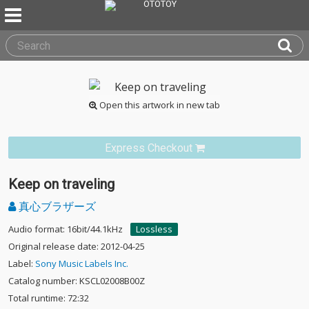
Open this artwork in new tab
Express Checkout
Keep on traveling
真心ブラザーズ
Audio format: 16bit/44.1kHz
Lossless
Original release date: 2012-04-25
Label:
Sony Music Labels Inc.
Catalog number: KSCL02008B00Z
Total runtime: 72:32