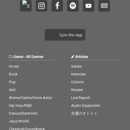
せる快心のニュー・ア
ルバムが完成した。レ
コーディング・メンバ
ーには、 伊藤大地（D
r）、岡部晴彦（B
a）、奥野真哉（Key）
Sync the App
に加え、サンコンJr.
（ウルフルズ）、グレ
ートマエカワ（フラワ
ーカンパニーズ）、東
Genre
-
All Genres
Articles
京スカパラダイスオー
ケストラの茂木欣一
Hi-res
Series
（Dr）、川上つよし
Rock
Interview
（Ba）、沖祐市（Ke
y）らが参加。極上の
Pop
Column
サウンドを聴かせてく
Idol
Review
れる。
Anime/Game/Voice Actor
Live Report
Hip Hop/R&B
Audio Equipment
Dance/Electronic
先週のオトトイ
Jazz/World
Classical/Soundtrack