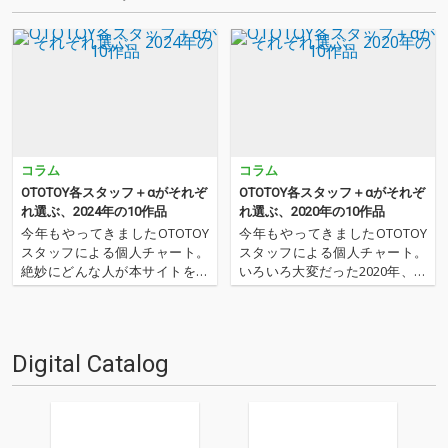
コラム
コラム
OTOTOY各スタッフ＋αがそれぞ
OTOTOY各スタッフ＋αがそれぞ
れ選ぶ、2024年の10作品
れ選ぶ、2020年の10作品
今年もやってきましたOTOTOY
今年もやってきましたOTOTOY
スタッフによる個人チャート。
スタッフによる個人チャート。
絶妙にどんな人が本サイトを運
いろいろ大変だった2020年、な
営しているのか？ そんな自己
にを聴いてOTOTOYを作ってい
紹介もちょっとかねておりま
たのか？ 今年は新人、梶野に加
す。2024年は、それぞれなにを
えてインターン、そしてコント
聴いてOTOTOYを作っていたの
リビューター枠としていろいろ
Digital Catalog
か？ ということでスタッフ・
と関わっているライター陣の方
チャートをお届けします…
にも書いてもらいま…