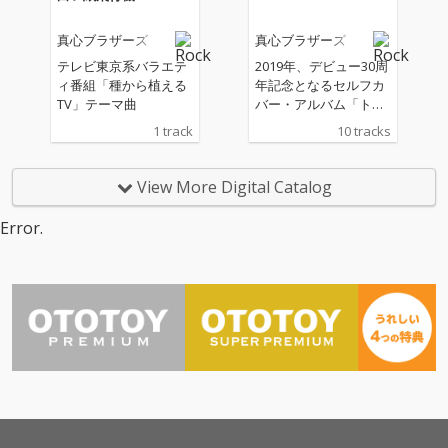
バムとなる。
真心ブラザーズ
真心ブラザーズ
テレビ東京系バラエテ
2019年、デビュー30周
ィ番組「種から植える
年記念となるセルフカ
TV」テーマ曲
バー・アルバム「トラ
ンタン」を発表した真
1 track
10 tracks
心ブラザーズが、ひと
つの節目を経て、新た
に更なる進化を始動す
View More Digital Catalog
べく放つ2年振りのオ
リジナルアルバム。躍
Error.
動感溢れるポップ・チ
ューン、心に染みるメ
ロディ、ウィットに富
んだ歌詞、真心ならで
はの懐の深いカラフル
な曲が満載。タイトル
「Cheer」に込められ
た真心ブラザーズの思
いが、従来にも増して
キラキラとしたキャッ
チーな楽曲を生み出
し、聴く人の胸を躍ら