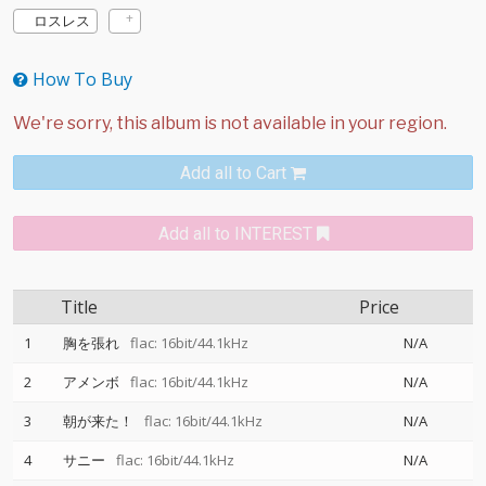
ロスレス
How To Buy
Add all to Cart
Add all to INTEREST
Title
Price
1
胸を張れ
flac: 16bit/44.1kHz
N/A
2
アメンボ
flac: 16bit/44.1kHz
N/A
3
朝が来た！
flac: 16bit/44.1kHz
N/A
4
サニー
flac: 16bit/44.1kHz
N/A