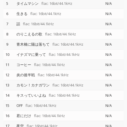
5
タイムマシン
flac: 16bit/44.1kHz
N/A
6
生きる
flac: 16bit/44.1kHz
N/A
7
話
flac: 16bit/44.1kHz
N/A
8
のりこえるの歌
flac: 16bit/44.1kHz
N/A
9
青木橋に陽は落ちて
flac: 16bit/44.1kHz
N/A
10
イナズマに乗って
flac: 16bit/44.1kHz
N/A
11
コーヒー
flac: 16bit/44.1kHz
N/A
12
炎の後半戦
flac: 16bit/44.1kHz
N/A
13
カモン！カナガワン
flac: 16bit/44.1kHz
N/A
14
キスっていいよね
flac: 16bit/44.1kHz
N/A
15
OFF
flac: 16bit/44.1kHz
N/A
16
君にだけ
flac: 16bit/44.1kHz
N/A
17
夜空
flac: 16bit/44.1kHz
N/A