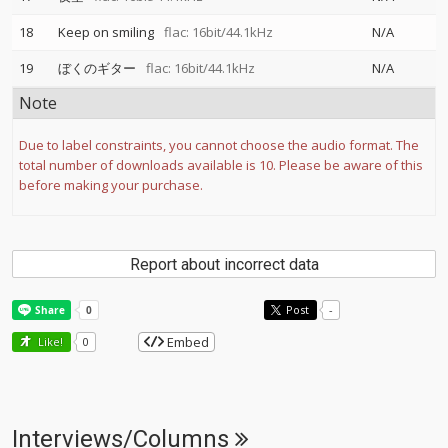
18
Keep on smiling
flac: 16bit/44.1kHz
N/A
19
ぼくのギター
flac: 16bit/44.1kHz
N/A
Note
Due to label constraints, you cannot choose the audio format. The
total number of downloads available is 10. Please be aware of this
before making your purchase.
Report about incorrect data
Post
-
Embed
Like!
0
Interviews/Columns