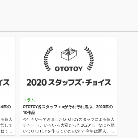
含む全
リジナルアルバム。躍
ODAY」
動感溢れるポップ・チ
が付け
ューン、心に染みるメ
真心ブ
ロディ、ウィットに富
る＜今
んだ歌詞、真心ならで
たアル
はの懐の深いカラフル
な曲が満載。タイトル
「Cheer」に込められ
た真心ブラザーズの思
いが、従来にも増して
キラキラとしたキャッ
チーな楽曲を生み出
し、聴く人の胸を躍ら
せる快心のニュー・ア
ルバムが完成した。レ
コーディング・メンバ
ーには、 伊藤大地（D
コラム
r）、岡部晴彦（B
a）、奥野真哉（Key）
24年の
OTOTOY各スタッフ＋αがそれぞれ選ぶ、2020年の
に加え、サンコンJr.
10作品
（ウルフルズ）、グレ
よる個人
今年もやってきましたOTOTOYスタッフによる個人
ートマエカワ（フラワ
運営して
チャート。いろいろ大変だった2020年、なにを聴
ーカンパニーズ）、東
かねてお
いてOTOTOYを作っていたのか？ 今年は新人、梶
京スカパラダイスオー
TOTO
野に加えてインターン、そしてコントリビュータ