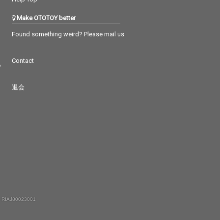
Make OTOTOY better
Found something weird? Please mail us
Contact
つ
退会
 RIAJ80023001