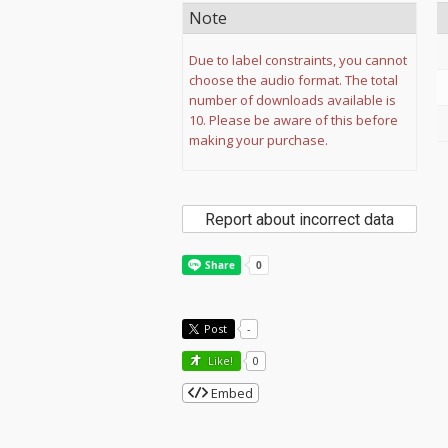
Note
Due to label constraints, you cannot
choose the audio format. The total
number of downloads available is
10. Please be aware of this before
making your purchase.
Report about incorrect data
Post
-
Like!
0
Embed