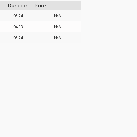
Duration
Price
05:24
N/A
04:33
N/A
05:24
N/A