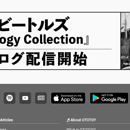
ケストラの茂木欣一
ッフ・チ
ー枠としていろいろと関わっているライター陣の
（Dr）、川上つよし
方にも書いてもらいま…
（Ba）、沖祐市（Ke
y）らが参加。極上の
サウンドを聴かせてく
れる。
Articles
About OTOTOY
ries
What is OTOTOY?