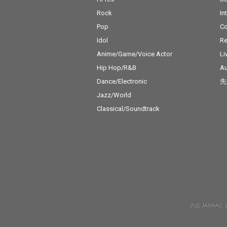
Rock
In
Pop
C
Idol
Re
Anime/Game/Voice Actor
Li
Hip Hop/R&B
Au
Dance/Electronic
先
Jazz/World
Classical/Soundtrack
許諾 JASRAC: 9