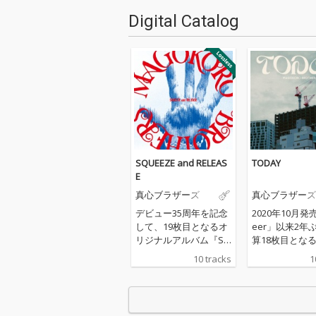
Digital Catalog
SQUEEZE and RELEAS
TODAY
E
真心ブラザーズ
真心ブラザーズ
デビュー35周年を記念
2020年10月発
して、19枚目となるオ
eer」以来2年
リジナルアルバム『SQ
算18枚目とな
UEEZE and RELEASE』
ナル・アルバム
10 tracks
1
を発売!2022年発売『T
在テレビ東京に
ODAY』以来、約2年ぶ
の「種から植え
りとなるオリジナルア
のテーマソング
ルバム。
書き下ろした楽