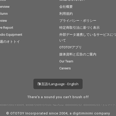
terview
会社概要
olumn
利用規約
view
プライバシー・ポリシー
ve Report
特定商取引法に基づく表示
dio Equipment
外部データ連携しているサービスに
いて
週のオトトイ
OTOTOYアプリ
媒体資料と広告のご案内
Our Team
Careers
言語/Language - English
There's a sound you can't brush off
008872001Y30005, 9008872005Y37019 / NexTone: ID000000232, ID000000233 / エルマーク:
© OTOTOY Incorporated since 2004, a
digitiminimi
company