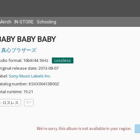
Merch
IN-STORE
Schooling
BABY BABY BABY
真心ブラザーズ
udio format: 16bit/44.1kHz
Lossless
riginal release date: 2013-08-07
abel:
Sony Music Labels Inc.
atalog number: KSXX00413B00Z
otal runtime: 15:21
ロスレス