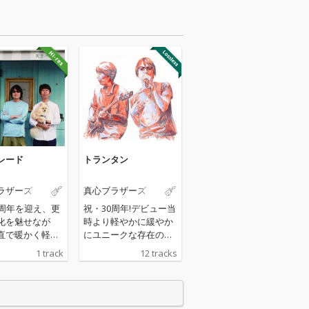
レード
トランタン
ラザーズ
真心ブラザーズ
0周年を迎え、更
祝・30周年!デビュー当
化を魅せなが
時より軽やかに緩やか
直で暖かく軽や
にユニークな存在の真
曲を生み続ける
心ブラザーズ。ファン
1 track
12 tracks
ラザーズが配信
による、リクエスト投
ル「天空パレー
票ベスト10をセルフ・
リリース！！
カバーした豪華記念ア
ルバム!