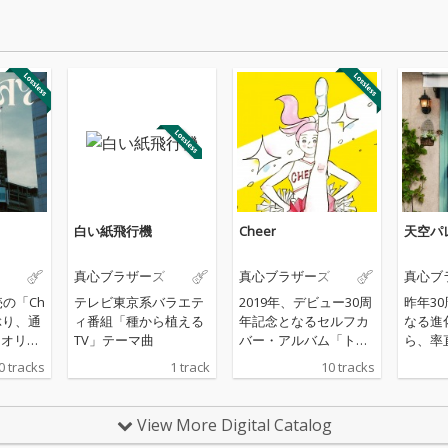
白い紙飛行機
Cheer
天空パ
真心ブラザーズ
真心ブラザーズ
真心ブ
売の「Ch
テレビ東京系バラエテ
2019年、デビュー30周
昨年3
ぶり、通
ィ番組「種から植える
年記念となるセルフカ
なる進
るオリジ
TV」テーマ曲
バー・アルバム「トラ
ら、率
は、現
ンタン」を発表した真
かな楽
0 tracks
1 track
10 tracks
て放送
心ブラザーズが、ひと
真心ブ
るTV」
つの節目を経て、新た
シング
として
に更なる進化を始動す
ド」を
View More Digital Catalog
曲「白
べく放つ2年振りのオ