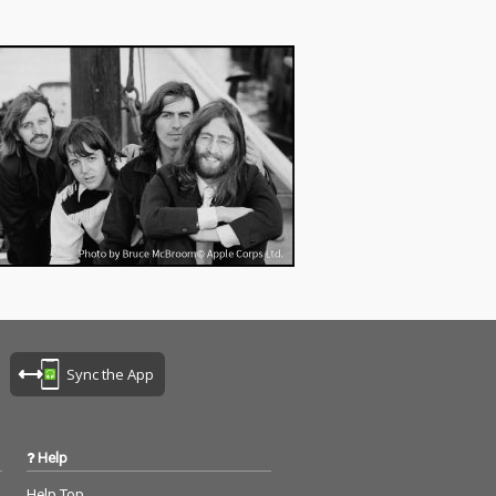
Sync the App
Help
Help Top