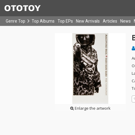
Genre Top
Top Albums
Top EPs
New Arrivals
Articles
News
A
O
L
C
T
Enlarge the artwork