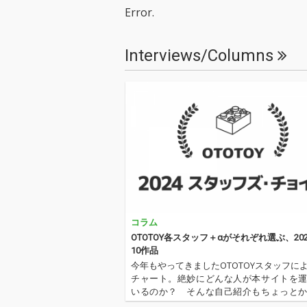
い紙飛行機」を
Error.
10曲入り。 「T
というタイトル
られた今作は、
Interviews/Columns
ラザーズの考え
＞が詰め込まれ
バムとなる。
コラム
OTOTOY各スタッフ＋αがそれぞれ選ぶ、20
10作品
今年もやってきましたOTOTOYスタッフに
チャート。絶妙にどんな人が本サイトを
いるのか？ そんな自己紹介もちょっと
ります。2024年は、それぞれなにを聴いてO