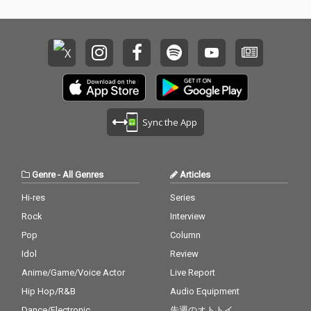
ルやサイファーはもち
ーマ~」に加え、GM Y
ろん、個人の練習用と
OSHIと約20年前に制作
しても活用しやすい実
された未発表楽曲も収
践的な内容となってい
録！すべての楽曲にリ
る。
マスタリングを施し、
時代を超えて鳴り続け
るサウンドへと昇華さ
せている。タイトルに
冠された『GOAT』の
Sync the App
名に相応しい、文字通
り偉大な永久（A級）
保存盤がここに完成し
た。
Genre
-
All Genres
Articles
Hi-res
Series
Rock
Interview
Pop
Column
Idol
Review
Anime/Game/Voice Actor
Live Report
Hip Hop/R&B
Audio Equipment
Dance/Electronic
先週のオトトイ