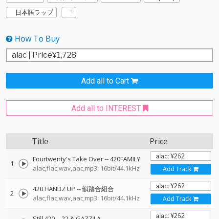
日本語ラップ
How To Buy
Add all to Cart
Add all to INTEREST
Title
Price
Fourtwenty's Take Over
--
420FAMILY
1
alac,flac,wav,aac,mp3: 16bit/44.1kHz
Add Track
420 HANDZ UP
--
韻踏合組合
2
alac,flac,wav,aac,mp3: 16bit/44.1kHz
Add Track
Still 420
--
22 & GAZZILA