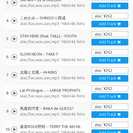
3
alac,flac,wav,aac,mp3: 16bit/44.1kHz
Add Track
こめかみ
--
SHINGO☆西成
4
alac,flac,wav,aac,mp3: 16bit/44.1kHz
Add Track
STAY HERE (feat. TAILL)
--
YOUTH
5
alac,flac,wav,aac,mp3: 16bit/44.1kHz
Add Track
SLOW NEON
--
TAKE-T
6
alac,flac,wav,aac,mp3: 16bit/44.1kHz
Add Track
太陽と北風
--
HI-KING
7
alac,flac,wav,aac,mp3: 16bit/44.1kHz
Add Track
Lar-Prologue...
--
LARGE PROPHITS
8
alac,flac,wav,aac,mp3: 16bit/44.1kHz
Add Track
馬鹿四弐零
--
BAKA de GUESS?
9
alac,flac,wav,aac,mp3: 16bit/44.1kHz
Add Track
速攻ROCK野郎
--
TERRY THE AKI-06
10
alac,flac,wav,aac,mp3: 16bit/44.1kHz
Add Track