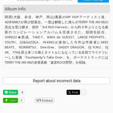
Album Info
関西(大阪、奈良、神戸、岡山)裏庭のHIP HOPアーティスト達、
420FAMILYが再び総集合。一度は解散した彼らがTERRY THE AKI-06の
意志を受け継ぎ、前作「3rd Rich Harvest」から約５年ぶりとなる最
新のコンピレーションアルバムを完成させた。韻踏合組合、
SHINGO★西成、TAKE-T、BAKA de GUESS?、LARGE PROPHITS、
YOUTH、22&GAZZILA、HI-KINGが参加した今作は作曲者にAKIO
BEATS、NORIMITSU、Dee-Enw、DADDY DRAGON、DJ FUKU、DJ
AK、774を迎え各ソロ曲とタイトルにもなっている全員でマイクリレ
ーした新曲「Fourtwenty's Take Over」を、ボーナストラックには
TERRY THE AKI-06の未発表曲「速攻ROCK野郎」を収録。
Report about incorrect data
Post
-
Embed
Like!
0