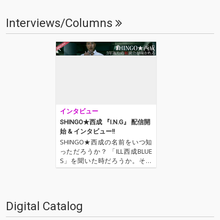
Interviews/Columns
インタビュー
SHINGO★西成 『I.N.G』 配信開
始 & インタビュー!!
SHINGO★西成の名前をいつ知
っただろうか？ 「ILL西成BLUE
S」を聞いた時だろうか。その
時アーティスト名よりも先に
「西成」という地域名が印象に
残った記憶がある。西成・あい
りん地区(釜ヶ崎)には、今を懸
Digital Catalog
命に生きる労働者達が多く住
む。そしてSHINGO…