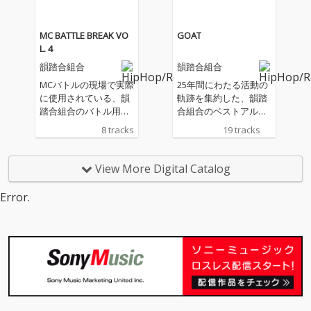
MC BATTLE BREAK VO
GOAT
L. 4
韻踏合組合
韻踏合組合
MCバトルの現場で実際
25年間にわたる活動の
に使用されている、韻
軌跡を集約した、韻踏
踏合組合のバトル用ト
合組合のベストアルバ
ラックシリーズ第4弾
ム『GOAT (Greatest O
8 tracks
19 tracks
『MC BATTLE BREAK V
f All Time)』。 「一網
OL. 4』。 今回もDJ KIT
打尽」「マラドーナ」
ADA KENのプロデュー
といった代表曲をはじ
View More Digital Catalog
スにより、MCバトルで
め、初期クラシック
の使用を想定した“使い
「揃い踏み」「ジャン
Error.
やすいバトル仕様”に仕
ガル」、さらに最新ア
上げられている。 本作
ルバム収録の「I HOP
では、昨年リリースさ
E」まで、韻踏合組合
れた韻踏合組合の最新
の歴史と進化を体感で
アルバム『まだいける
きる全19曲を厳選収録
ぜ！』から厳選した8
した。 昨年リリースさ
曲をセレクト。各トラ
れたNHK大阪放送局
ックは8小節×4本の構
（BK）テーマ曲「和気
成となっており、バト
藹々 ~ BK 100周年のテ