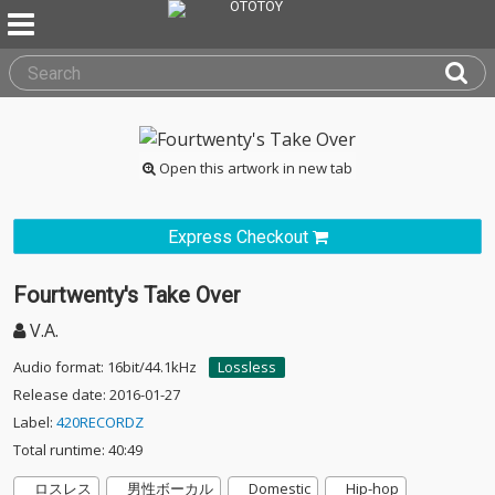
Open this artwork in new tab
Express Checkout
Fourtwenty's Take Over
V.A.
Audio format: 16bit/44.1kHz
Lossless
Release date: 2016-01-27
Label:
420RECORDZ
Total runtime: 40:49
ロスレス
男性ボーカル
Domestic
Hip-hop