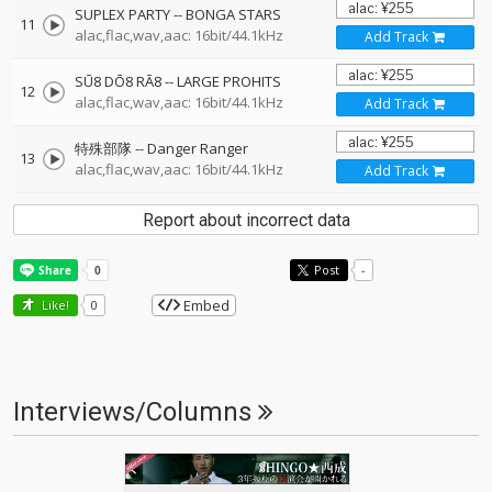
SUPLEX PARTY
--
BONGA STARS
11
alac,flac,wav,aac: 16bit/44.1kHz
Add Track
SŪ8 DŌ8 RĀ8
--
LARGE PROHITS
12
alac,flac,wav,aac: 16bit/44.1kHz
Add Track
特殊部隊
--
Danger Ranger
13
alac,flac,wav,aac: 16bit/44.1kHz
Add Track
Report about incorrect data
Post
-
Embed
Like!
0
Interviews/Columns