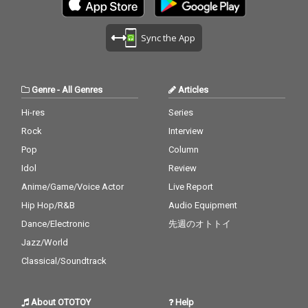
Sync the App
Genre
-
All Genres
Articles
Hi-res
Series
Rock
Interview
Pop
Column
Idol
Review
Anime/Game/Voice Actor
Live Report
Hip Hop/R&B
Audio Equipment
Dance/Electronic
先週のオトトイ
Jazz/World
Classical/Soundtrack
About OTOTOY
Help