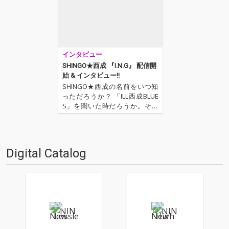
インタビュー
SHINGO★西成 『I.N.G』 配信開
始 & インタビュー!!
SHINGO★西成の名前をいつ知
っただろうか？ 「ILL西成BLUE
S」を聞いた時だろうか。その
時アーティスト名よりも先に
「西成」という地域名が印象に
残った記憶がある。西成・あい
りん地区(釜ヶ崎)には、今を懸
Digital Catalog
命に生きる労働者達が多く住
む。そしてSHINGO…