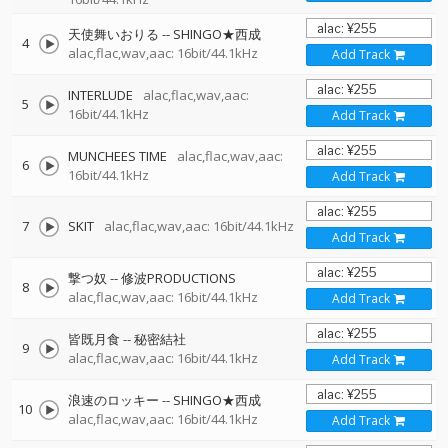
天使舞いおりる
--
SHINGO★西成
4
alac,flac,wav,aac: 16bit/44.1kHz
Add Track
INTERLUDE
alac,flac,wav,aac:
5
16bit/44.1kHz
Add Track
MUNCHEES TIME
alac,flac,wav,aac:
6
16bit/44.1kHz
Add Track
7
SKIT
alac,flac,wav,aac: 16bit/44.1kHz
Add Track
撃つ奴
--
修波PRODUCTIONS
8
alac,flac,wav,aac: 16bit/44.1kHz
Add Track
皆既月食
--
秘密結社
9
alac,flac,wav,aac: 16bit/44.1kHz
Add Track
浪速のロッキー
--
SHINGO★西成
10
alac,flac,wav,aac: 16bit/44.1kHz
Add Track