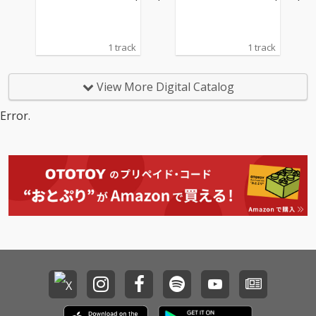
1 track
1 track
View More Digital Catalog
Error.