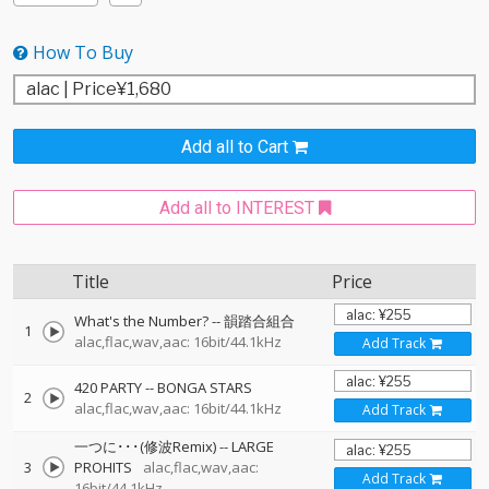
How To Buy
Add all to Cart
Add all to INTEREST
Title
Price
What's the Number?
--
韻踏合組合
1
alac,flac,wav,aac: 16bit/44.1kHz
Add Track
420 PARTY
--
BONGA STARS
2
alac,flac,wav,aac: 16bit/44.1kHz
Add Track
一つに･･･(修波Remix)
--
LARGE
3
PROHITS
alac,flac,wav,aac:
Add Track
16bit/44.1kHz