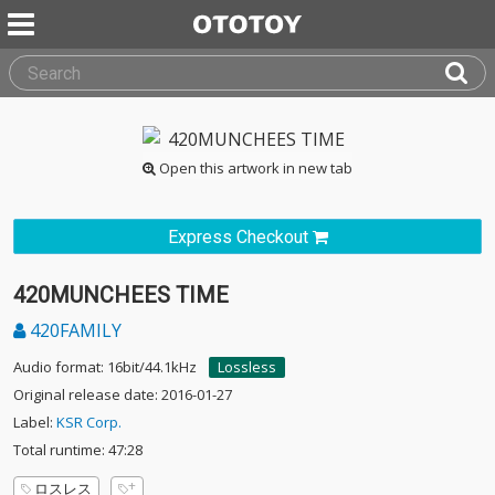
Open this artwork in new tab
Express Checkout
420MUNCHEES TIME
420FAMILY
Audio format: 16bit/44.1kHz
Lossless
Original release date: 2016-01-27
Label:
KSR Corp.
Total runtime: 47:28
ロスレス