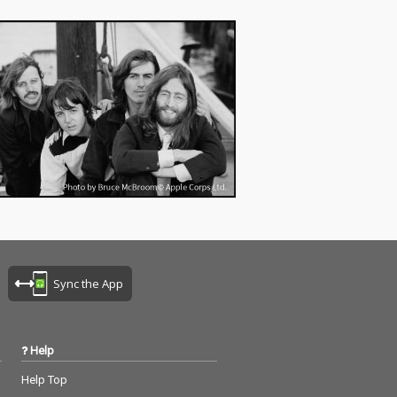
録の「I HOP
め、プロデューサー陣
で、韻踏合組合
も初共演となる楽曲が
と進化を体感で
盛り沢山。カラフルな
19曲を厳選収録
トラックに、タイトル
通りの前向きなメッセ
HK大阪放送局
ージがバイブスを上げ
）テーマ曲「和気
てくれること間違い無
BK 100周年のテ
し！日本大阪発、アメ
に加え、GM Y
リカ経由でジャマイカ
と約20年前に制作
、アフリカ、中近東、
未発表楽曲も収
果てはブラジルまでを
べての楽曲にリ
巡る音の世界旅行。さ
リングを施し、
ぁ再生ボタンを押して
超えて鳴り続け
韻踏合組合と一緒に楽
ンドへと昇華さ
しもう！！
る。タイトルに
た『GOAT』の
Sync the App
応しい、文字通
な永久（A級）
がここに完成し
Help
Help Top