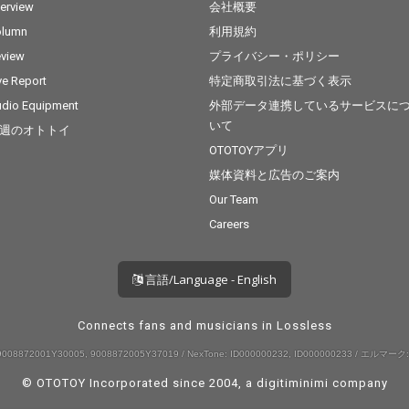
terview
会社概要
olumn
利用規約
view
プライバシー・ポリシー
ve Report
特定商取引法に基づく表示
dio Equipment
外部データ連携しているサービスに
いて
週のオトトイ
OTOTOYアプリ
媒体資料と広告のご案内
Our Team
Careers
言語/Language - English
Connects fans and musicians in Lossless
008872001Y30005, 9008872005Y37019 / NexTone: ID000000232, ID000000233 / エルマーク:
© OTOTOY Incorporated since 2004, a
digitiminimi
company