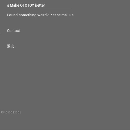
Make OTOTOY better
Found something weird? Please mail us
Contact
つ
退会
 RIAJ80023001