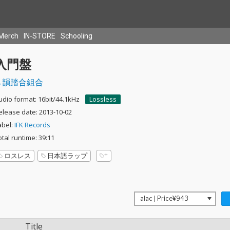
Merch
IN-STORE
Schooling
入門盤
韻踏合組合
udio format: 16bit/44.1kHz
Lossless
elease date: 2013-10-02
abel:
IFK Records
otal runtime: 39:11
ロスレス
日本語ラップ
Title