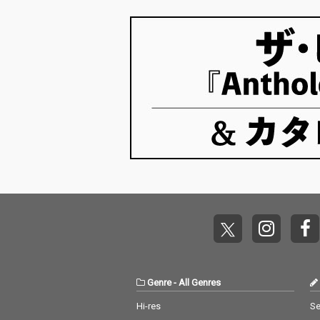
Genre
-
All Genres
Hi-res
Se