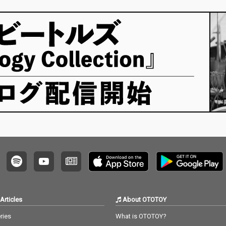
上げられている。 本作
ルバム収録の「I HOP
ルバム収
では、昨年リリースさ
E」まで、韻踏合組合
E」ま
れた韻踏合組合の最新
の歴史と進化を体感で
の歴史
アルバム『まだいける
きる全19曲を厳選収録
きる全
ぜ！』から厳選した8
した。 昨年リリースさ
した。 昨年リリースさ
曲をセレクト。各トラ
れたNHK大阪放送局
れたN
ックは8小節×4本の構
（BK）テーマ曲「和気
（BK
成となっており、バト
藹々 ~ BK 100周年のテ
藹々 ~ 
ルやサイファーはもち
ーマ~」に加え、GM Y
ーマ~」
ろん、個人の練習用と
OSHIと約20年前に制作
OSHI
しても活用しやすい実
された未発表楽曲も収
された
践的な内容となってい
録！すべての楽曲にリ
録！す
る。
マスタリングを施し、
マスタ
時代を超えて鳴り続け
時代を
るサウンドへと昇華さ
るサウ
せている。タイトルに
せてい
冠された『GOAT』の
冠され
名に相応しい、文字通
名に相
り偉大な永久（A級）
り偉大
保存盤がここに完成し
保存盤
た。
た。
Articles
About OTOTOY
ries
What is OTOTOY?