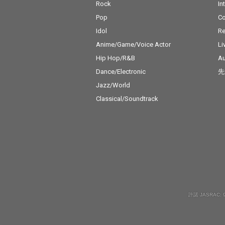
Rock
In
Pop
C
Idol
Re
Anime/Game/Voice Actor
Li
Hip Hop/R&B
Au
Dance/Electronic
先
Jazz/World
Classical/Soundtrack
許諾 JASRAC: 9