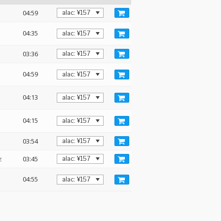
04:59
04:35
03:36
04:59
04:13
04:15
03:54
z
03:45
04:55