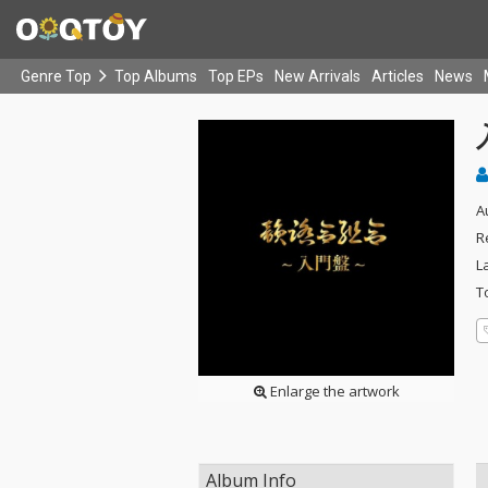
Genre Top
Top Albums
Top EPs
New Arrivals
Articles
News
A
R
L
T
Enlarge the artwork
Album Info