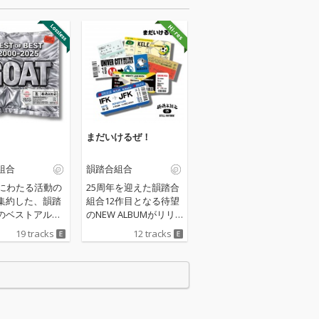
まだいけるぜ！
組合
韻踏合組合
間にわたる活動の
25周年を迎えた韻踏合
集約した、韻踏
組合12作目となる待望
のベストアルバ
のNEW ALBUMがリリ
T (Greatest O
ース！「まだいけるか
19 tracks
12 tracks
me)』。 「一網
って？もちろん”まだい
「マラドーナ」
けるぜ！”」バリエーシ
た代表曲をはじ
ョンに富んだ全12曲を
期クラシック
収録。先行シングルの
踏み」「ジャン
「まだいけるか？」で
、さらに最新ア
の梅田サイファーを始