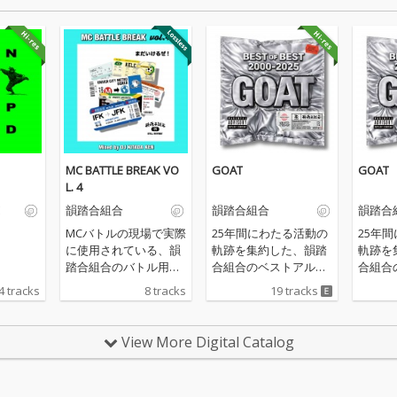
MC BATTLE BREAK VO
GOAT
GOAT
L. 4
E
韻踏合組合
韻踏合組合
韻踏合
MCバトルの現場で実際
25年間にわたる活動の
25年
に使用されている、韻
軌跡を集約した、韻踏
軌跡を
踏合組合のバトル用ト
合組合のベストアルバ
合組合
ラックシリーズ第4弾
ム『GOAT (Greatest O
ム『GOA
4 tracks
8 tracks
19 tracks
『MC BATTLE BREAK V
f All Time)』。 「一網
f All Ti
OL. 4』。 今回もDJ KIT
打尽」「マラドーナ」
打尽」
ADA KENのプロデュー
といった代表曲をはじ
といっ
View More Digital Catalog
スにより、MCバトルで
め、初期クラシック
め、初
の使用を想定した“使い
「揃い踏み」「ジャン
「揃い
やすいバトル仕様”に仕
ガル」、さらに最新ア
ガル」