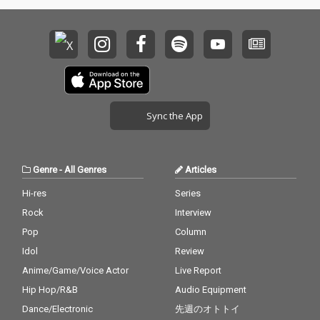
Sync the App
Genre
-
All Genres
Articles
Hi-res
Series
Rock
Interview
Pop
Column
Idol
Review
Anime/Game/Voice Actor
Live Report
Hip Hop/R&B
Audio Equipment
Dance/Electronic
先週のオトトイ