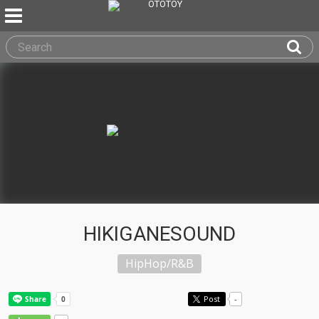
HIKIGANESOUND
HipHop/R&B
Post
-