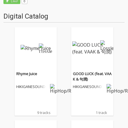
0
Like!
Digital Catalog
Rhyme Juice
GOOD LUCK (feat. VAA
K & 句潤)
HIKIGANESOUND
HIKIGANESOUND
9 tracks
1 track