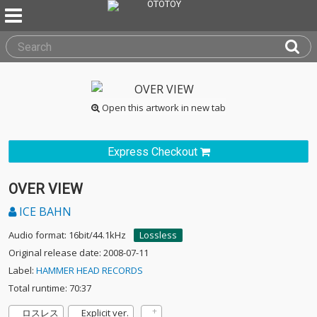
Open this artwork in new tab
Express Checkout
OVER VIEW
ICE BAHN
Audio format: 16bit/44.1kHz
Lossless
Original release date: 2008-07-11
Label:
HAMMER HEAD RECORDS
Total runtime: 70:37
ロスレス
Explicit ver.