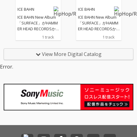
完成されており、イン
完成されており、イン
ICE BAHN
ICE BAHN
ディペンデント精神が
ディペンデント精神が
色濃く刻まれた作品と
色濃く刻まれた作品と
ICE BAHN New Album
ICE BAHN New Album
なっている。勿論全
なっている。勿論全
「SURFACE」がHAMM
「SURFACE」がHAMM
曲、玉露、KIT、FORK
曲、玉露、KIT、FORK
ER HEAD RECORDSか
ER HEAD RECORDSか
＆BEAT奉行。 客演
＆BEAT奉行。 客演
ら2026年3月9日発売決
ら2026年3月9日発売決
1 track
1 track
陣は、本作を機にベー
陣は、本作を機にベー
定！！ まずは、New
定！！ まずは、New
ルを脱ぐCrew「裏IB」
ルを脱ぐCrew「裏IB」
Albumからの先行シン
Albumからの先行シン
のメンバーのみによっ
のメンバーのみによっ
グル「MAKE or BREA
グル「MAKE or BREA
View More Digital Catalog
て構成。地元神奈川か
て構成。地元神奈川か
K」がリリース！！
K」がリリース！！
らは、横浜レゲエ界を
らは、横浜レゲエ界を
本作は、もちろんメン
本作は、もちろんメン
Error.
代表するCORN HEAD、
代表するCORN HEAD、
バーのBEAT奉行がビー
バーのBEAT奉行がビー
同じく横浜を代表する
同じく横浜を代表する
トを担当しているが、
トを担当しているが、
ラッパー句潤、そして
ラッパー句潤、そして
明らかに過去作とは一
明らかに過去作とは一
活動初期から行動を共
活動初期から行動を共
線を画すサウンドに仕
線を画すサウンドに仕
にしてきた盟友TSUBOI
にしてきた盟友TSUBOI
上がっている。形容不
上がっている。形容不
が参加。さらに、本作
が参加。さらに、本作
可能な完全オリジナル
可能な完全オリジナル
と同時期にアルバムリ
と同時期にアルバムリ
のビートでありなが
のビートでありなが
リースをした岐阜のHI
リースをした岐阜のHI
ら、その音像からは
ら、その音像からは
KIGANE SOUNDから、
KIGANE SOUNDから、
「MAKE or BREAK」と
「MAKE or BREAK」と
VAAK、梵頭、裂固の3
VAAK、梵頭、裂固の3
いうタイトルに込めら
いうタイトルに込めら
名が名を連ねている。
名が名を連ねている。
れたコンセプトが強く
れたコンセプトが強く
一か八か経てstill aliv
一か八か経てstill aliv
立ち上がり、ICE BAHN
立ち上がり、ICE BAHN