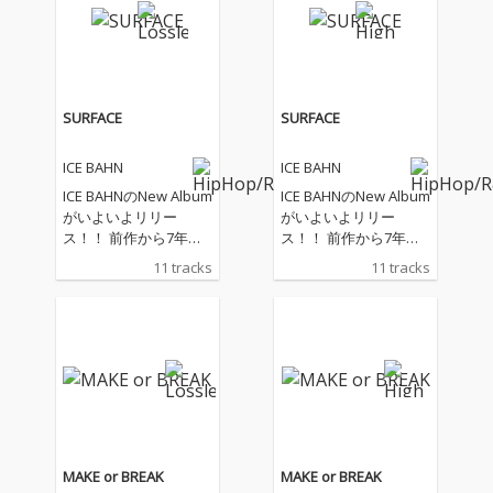
SURFACE
SURFACE
ICE BAHN
ICE BAHN
ICE BAHNのNew Album
ICE BAHNのNew Album
がいよいよリリー
がいよいよリリー
ス！！ 前作から7年。
ス！！ 前作から7年。
時と精神の部屋「SOU
時と精神の部屋「SOU
11 tracks
11 tracks
ND HILLS STUDIO」。
ND HILLS STUDIO」。
企画からレコーディン
企画からレコーディン
グに至るまでのほぼ全
グに至るまでのほぼ全
工程がここで完結して
工程がここで完結して
いる。20年以上の歴史
いる。20年以上の歴史
を誇る自身のレーベル
を誇る自身のレーベル
HAMMER HEAD RECOR
HAMMER HEAD RECOR
DSが営むスタジオだ。
DSが営むスタジオだ。
本作もこれまでと同様
本作もこれまでと同様
に、その徹底したセル
に、その徹底したセル
MAKE or BREAK
MAKE or BREAK
フメイド体制のもとで
フメイド体制のもとで