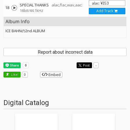
SPECIAL THANKS
alac,flac,wav,aac:
18
16bit/44.1kHz
Add Track
Album Info
ICE BAHNの2nd ALBUM
Report about incorrect data
Post
-
Embed
Like!
0
Digital Catalog