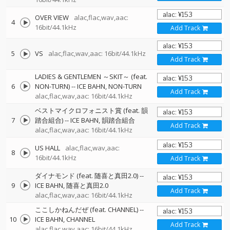
OVER VIEW
alac,flac,wav,aac:
4
16bit/44.1kHz
Add Track
5
VS
alac,flac,wav,aac: 16bit/44.1kHz
Add Track
LADIES & GENTLEMEN ～SKIT～ (feat.
6
NON-TURN)
--
ICE BAHN
NON-TURN
Add Track
alac,flac,wav,aac: 16bit/44.1kHz
ベストマイクロフォニスト賞 (feat. 韻
7
踏合組合)
--
ICE BAHN
韻踏合組合
Add Track
alac,flac,wav,aac: 16bit/44.1kHz
US HALL
alac,flac,wav,aac:
8
16bit/44.1kHz
Add Track
ダイナモンド (feat. 随喜と真田2.0)
--
9
ICE BAHN
随喜と真田2.0
Add Track
alac,flac,wav,aac: 16bit/44.1kHz
ここしかねんだぜ (feat. CHANNEL)
--
10
ICE BAHN
CHANNEL
Add Track
alac,flac,wav,aac: 16bit/44.1kHz