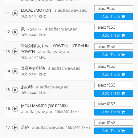
LOCAL EMOTION
alac,flac,wav,aac:
11
16bit/44.1kHz
Add Track
凩 ～SKIT～
alac,flac,wav,aac:
12
16bit/44.1kHz
Add Track
筆殺詞事人 (feat. YOWTH)
--
ICE BAHN
13
YOWTH
alac,flac,wav,aac:
Add Track
16bit/44.1kHz
真夜中の談議
alac,flac,wav,aac:
14
16bit/44.1kHz
Add Track
あの時
alac,flac,wav,aac:
15
16bit/44.1kHz
Add Track
JACK HAMMER ('08 REMIX)
16
alac,flac,wav,aac: 16bit/44.1kHz
Add Track
17
足跡
alac,flac,wav,aac: 16bit/44.1kHz
Add Track