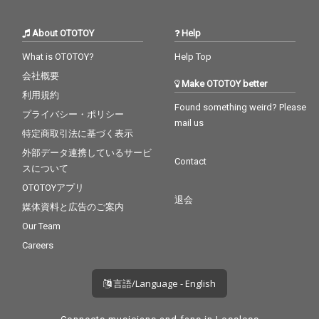
Mixed : Have a breakb
Mixed : Have a breakb
eats have a KIT CUT M
eats have a KIT CUT M
About OTOTOY
Help
astered : TWIN-B A&R :
astered : TWIN-B A&R :
玉露 Created : SOUND
玉露 Created : SOUND
What is OTOTOY?
Help Top
HILLS STUDIO Label : H
HILLS STUDIO Label : H
会社概要
AMMER HEAD RECORD
AMMER HEAD RECORD
Make OTOTOY better
S Hｐ ： https://www.i
S Hｐ ： https://www.i
利用規約
cebahn.com/ Ｇｏｏｄ
cebahn.com/ Ｇｏｏｄ
Found something weird? Please
プライバシー・ポリシー
ｓ ： https://store.iceb
ｓ ： https://store.iceb
mail us
ahn.com/ Insta： ・IC
ahn.com/ Insta： ・IC
特定商取引法に基づく表示
E BAHN⇒https://www.
E BAHN⇒https://www.
外部データ連携しているサービ
instagram.com/ice_ba
instagram.com/ice_ba
Contact
スについて
hn/ ・FORK⇒https://w
hn/ ・FORK⇒https://w
ww.instagram.com/for
ww.instagram.com/for
OTOTOYアプリ
k_ib/ ・玉露⇒https://
k_ib/ ・玉露⇒https://
退会
媒体資料と広告のご案内
www.instagram.com/g
www.instagram.com/g
yokuro113/ X : ・ICE B
yokuro113/ X : ・ICE B
Our Team
AHN⇒https://x.com/IC
AHN⇒https://x.com/IC
Careers
E_BAHN ・FORK⇒http
E_BAHN ・FORK⇒http
s://x.com/FORK_IB ｜─
s://x.com/FORK_IB ｜─
｜｜─｜｜─｜｜─｜｜
｜｜─｜｜─｜｜─｜｜
言語/Language - English
─｜｜─｜｜─｜｜─｜
─｜｜─｜｜─｜｜─｜