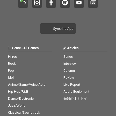
e ICE BAHN 6th Album
e ICE BAHN 6th Album
節が炸裂する一曲とな
節が炸裂する一曲とな
「SURFACE 」射程距離
「SURFACE 」射程距離
っている。 MVのデ
っている。 MVのデ
は一社提供HAMMER H
は一社提供HAMMER H
ィレクションを手がけ
ィレクションを手がけ
EAD RECORDSから202
EAD RECORDSから202
たのは、2009年からTO
たのは、2009年からTO
6年3月9日リリース。
6年3月9日リリース。
SATSUMA FILMSとして
SATSUMA FILMSとして
ヒップホップシーンを
ヒップホップシーンを
Sync the App
撮影し続けてきたDaik
撮影し続けてきたDaik
y As TOSATSUMA。ICE
y As TOSATSUMA。ICE
BAHNの音楽性だけで
BAHNの音楽性だけで
なく、これまであまり
なく、これまであまり
Genre
-
All Genres
Articles
切り取られてこなかっ
切り取られてこなかっ
た側面までも映像に落
た側面までも映像に落
Hi-res
Series
とし込み、「MAKE or
とし込み、「MAKE or
Rock
Interview
BREAK」という楽曲の
BREAK」という楽曲の
強度を視覚的にも提示
強度を視覚的にも提示
Pop
Column
するMVに仕上がってい
するMVに仕上がってい
Idol
Review
る。 ｜─｜｜─｜｜─｜
る。 ｜─｜｜─｜｜─｜
Anime/Game/Voice Actor
Live Report
｜─｜｜─｜｜─｜｜─
｜─｜｜─｜｜─｜｜─
｜｜─｜ Artist : ICE BA
｜｜─｜ Artist : ICE BA
Hip Hop/R&B
Audio Equipment
HN Single Title : MAKE
HN Single Title : MAKE
Dance/Electronic
先週のオトトイ
or BREAK Directed : Da
or BREAK Directed : Da
iky As TOSATSUMA Mu
iky As TOSATSUMA Mu
Jazz/World
sic : BEAT奉行 Lyrics :
sic : BEAT奉行 Lyrics :
Classical/Soundtrack
玉露, KIT, FORK Rec.&
玉露, KIT, FORK Rec.&