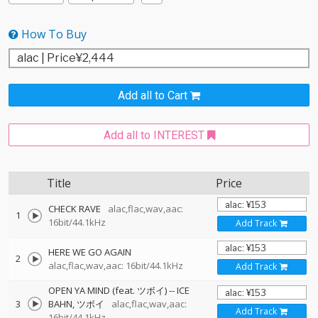
How To Buy
Add all to Cart
Add all to INTEREST
Title
Price
CHECK RAVE
alac,flac,wav,aac:
1
16bit/44.1kHz
Add Track
HERE WE GO AGAIN
2
alac,flac,wav,aac: 16bit/44.1kHz
Add Track
OPEN YA MIND (feat. ツボイ)
--
ICE
3
BAHN
ツボイ
alac,flac,wav,aac:
Add Track
16bit/44.1kHz