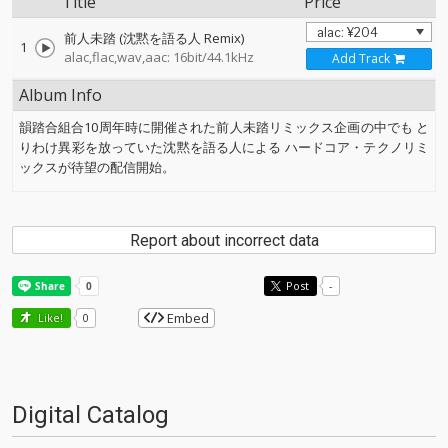
Title
Price
前人未踏 (沈黙を語る人 Remix)
1
alac,flac,wav,aac: 16bit/44.1kHz
Add Track
Album Info
韻踏合組合10周年時に開催された前人未踏リミックス企画の中でも と
りわけ異彩を放っていた沈黙を語る人による ハードコア・テクノリミ
ックスが待望の配信開始。
Report about incorrect data
Post
-
Embed
Like!
0
Digital Catalog