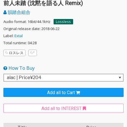
前人未踏 (沈黙を語る人 Remix)
韻踏合組合
Audio format: 16bit/44.1kHz
Lossless
Original release date: 2018-06-22
Label:
Extal
Total runtime: 04:28
ロスレス
How To Buy
Add all to Cart
Add all to INTEREST