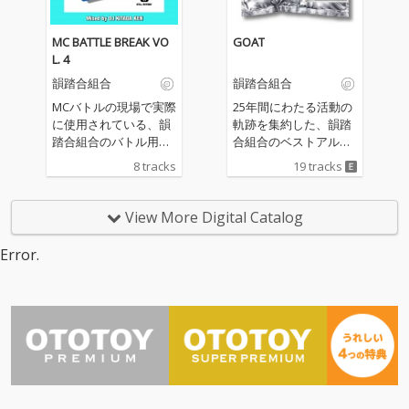
MC BATTLE BREAK VO
GOAT
L. 4
韻踏合組合
韻踏合組合
MCバトルの現場で実際
25年間にわたる活動の
に使用されている、韻
軌跡を集約した、韻踏
踏合組合のバトル用ト
合組合のベストアルバ
ラックシリーズ第4弾
ム『GOAT (Greatest O
8 tracks
19 tracks
『MC BATTLE BREAK V
f All Time)』。 「一網
OL. 4』。 今回もDJ KIT
打尽」「マラドーナ」
ADA KENのプロデュー
といった代表曲をはじ
View More Digital Catalog
スにより、MCバトルで
め、初期クラシック
の使用を想定した“使い
「揃い踏み」「ジャン
Error.
やすいバトル仕様”に仕
ガル」、さらに最新ア
上げられている。 本作
ルバム収録の「I HOP
では、昨年リリースさ
E」まで、韻踏合組合
れた韻踏合組合の最新
の歴史と進化を体感で
アルバム『まだいける
きる全19曲を厳選収録
ぜ！』から厳選した8
した。 昨年リリースさ
曲をセレクト。各トラ
れたNHK大阪放送局
ックは8小節×4本の構
（BK）テーマ曲「和気
成となっており、バト
藹々 ~ BK 100周年のテ