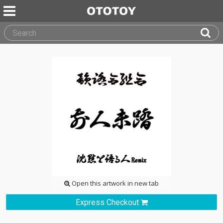
Open this artwork in new tab
Express Checkout