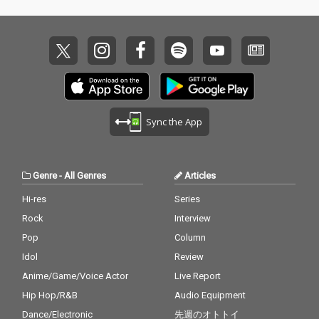
ルやサイファーはもち
ーマ~」に加え、GM Y
ろん、個人の練習用と
OSHIと約20年前に制作
しても活用しやすい実
された未発表楽曲も収
践的な内容となってい
録！すべての楽曲にリ
る。
マスタリングを施し、
時代を超えて鳴り続け
るサウンドへと昇華さ
せている。タイトルに
冠された『GOAT』の
Sync the App
名に相応しい、文字通
り偉大な永久（A級）
保存盤がここに完成し
た。
Genre
-
All Genres
Articles
Hi-res
Series
Rock
Interview
Pop
Column
Idol
Review
Anime/Game/Voice Actor
Live Report
Hip Hop/R&B
Audio Equipment
Dance/Electronic
先週のオトトイ