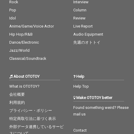
Rock
Interview
Pop
Column
Idol
Review
Anime/Game/Voice Actor
Live Report
Hip Hop/R&B
Audio Equipment
Dance/Electronic
先週のオトトイ
Jazz/World
Classical/Soundtrack
About OTOTOY
Help
What is OTOTOY?
Help Top
会社概要
Make OTOTOY better
利用規約
Found something weird? Please
プライバシー・ポリシー
mail us
特定商取引法に基づく表示
外部データ連携しているサービ
Contact
スについて