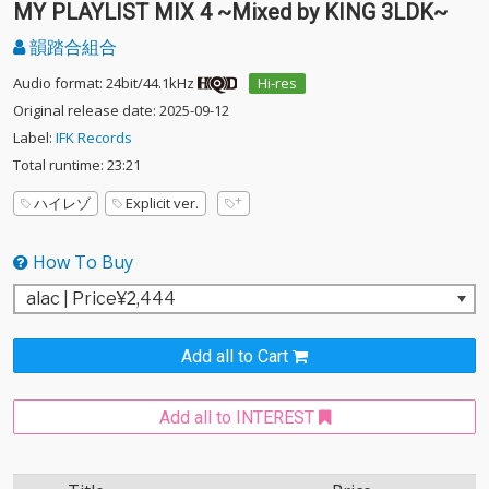
MY PLAYLIST MIX 4 ~Mixed by KING 3LDK~
韻踏合組合
Audio format: 24bit/44.1kHz
Hi-res
Original release date: 2025-09-12
Label:
IFK Records
Total runtime: 23:21
ハイレゾ
Explicit ver.
How To Buy
Add all to Cart
Add all to INTEREST