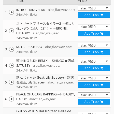
Title
Price
INTRO
--
KING 3LDK
alac,flac,wav,aac:
1
24bit/44.1kHz
Add Track
ストリートフリースタイラー2 ～俺より
強いヤツに会いに行く～
--
ERONE
2
HIDADDY
alac,flac,wav,aac:
Add Track
24bit/44.1kHz
M.B.F.
--
SATUSSY
alac,flac,wav,aac:
3
24bit/44.1kHz
Add Track
頭 (KING 3LDK REMIX)
--
SHINGO★西成
4
SATUSSY
alac,flac,wav,aac:
Add Track
24bit/44.1kHz
踏んじゃった (feat. Lily Spacey)
--
韻踏
5
合組合
Lily Spacey
alac,flac,wav,aac:
Add Track
24bit/44.1kHz
PEACE OF A CAKE RAPPING
--
HIDADDY
6
HARDY
alac,flac,wav,aac:
Add Track
24bit/44.1kHz
GUESS WHO’S BACK? (feat. BAKA de