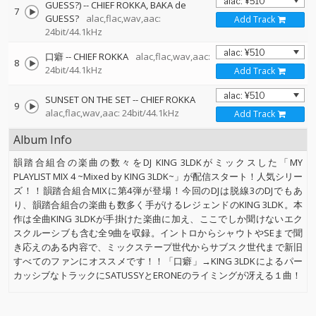
GUESS?)
--
CHIEF ROKKA
BAKA de
7
GUESS?
alac,flac,wav,aac:
Add Track
24bit/44.1kHz
口癖
--
CHIEF ROKKA
alac,flac,wav,aac:
8
24bit/44.1kHz
Add Track
SUNSET ON THE SET
--
CHIEF ROKKA
9
alac,flac,wav,aac: 24bit/44.1kHz
Add Track
Album Info
韻踏合組合の楽曲の数々をDJ KING 3LDKがミックスした「MY
PLAYLIST MIX 4 ~Mixed by KING 3LDK~」が配信スタート！人気シリー
ズ！！韻踏合組合MIXに第4弾が登場！今回のDJは脱線3のDJでもあ
り、韻踏合組合の楽曲も数多く手がけるレジェンドのKING 3LDK。本
作は全曲KING 3LDKが手掛けた楽曲に加え、ここでしか聞けないエク
スクルーシブも含む全9曲を収録。イントロからシャウトやSEまで聞
き応えのある内容で、ミックステープ世代からサブスク世代まで新旧
すべてのファンにオススメです！！「口癖」→KING 3LDKによるパー
カッシブなトラックにSATUSSYとERONEのライミングが冴える１曲！