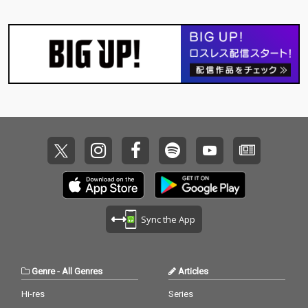
Sync the App
Genre
-
All Genres
Articles
Hi-res
Series