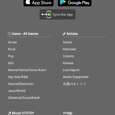
Sync the App
Genre
-
All Genres
Articles
Hi-res
Series
Rock
Interview
Pop
Column
Idol
Review
Anime/Game/Voice Actor
Live Report
Hip Hop/R&B
Audio Equipment
Dance/Electronic
先週のオトトイ
Jazz/World
Classical/Soundtrack
About OTOTOY
Help