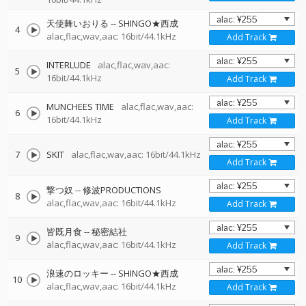
天使舞いおりる
--
SHINGO★西成
4
alac,flac,wav,aac: 16bit/44.1kHz
Add Track
INTERLUDE
alac,flac,wav,aac:
5
16bit/44.1kHz
Add Track
MUNCHEES TIME
alac,flac,wav,aac:
6
16bit/44.1kHz
Add Track
7
SKIT
alac,flac,wav,aac: 16bit/44.1kHz
Add Track
撃つ奴
--
修波PRODUCTIONS
8
alac,flac,wav,aac: 16bit/44.1kHz
Add Track
皆既月食
--
秘密結社
9
alac,flac,wav,aac: 16bit/44.1kHz
Add Track
浪速のロッキー
--
SHINGO★西成
10
alac,flac,wav,aac: 16bit/44.1kHz
Add Track