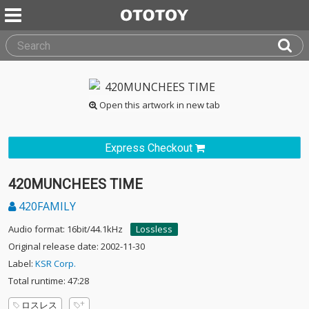
Open this artwork in new tab
Express Checkout
420MUNCHEES TIME
420FAMILY
Audio format: 16bit/44.1kHz
Lossless
Original release date: 2002-11-30
Label:
KSR Corp.
Total runtime: 47:28
ロスレス