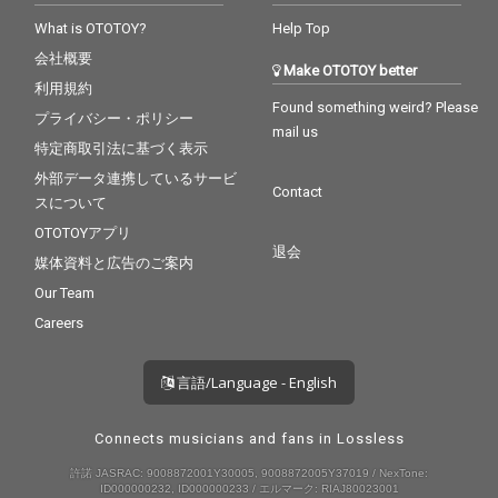
What is OTOTOY?
Help Top
会社概要
Make OTOTOY better
利用規約
Found something weird? Please
プライバシー・ポリシー
mail us
特定商取引法に基づく表示
外部データ連携しているサービ
Contact
スについて
OTOTOYアプリ
退会
媒体資料と広告のご案内
Our Team
Careers
言語/Language - English
Connects musicians and fans in Lossless
許諾 JASRAC: 9008872001Y30005, 9008872005Y37019 / NexTone:
ID000000232, ID000000233 / エルマーク: RIAJ80023001