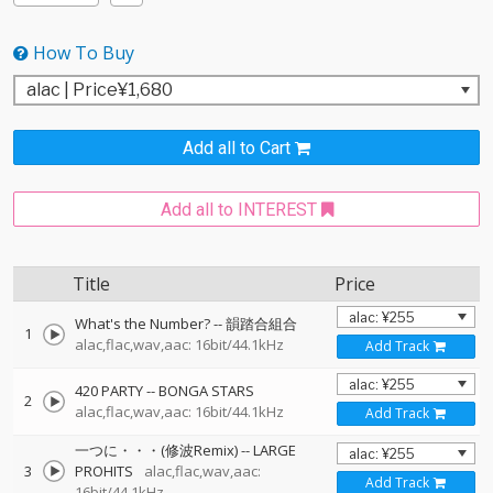
How To Buy
Add all to Cart
Add all to INTEREST
Title
Price
What's the Number?
--
韻踏合組合
1
alac,flac,wav,aac: 16bit/44.1kHz
Add Track
420 PARTY
--
BONGA STARS
2
alac,flac,wav,aac: 16bit/44.1kHz
Add Track
一つに・・・(修波Remix)
--
LARGE
3
PROHITS
alac,flac,wav,aac:
Add Track
16bit/44.1kHz