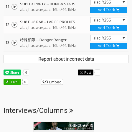
SUPLEX PARTY
--
BONGA STARS
11
alac,flac,wav,aac: 16bit/44.1kHz
Add Track
SU8 DU8 RA8
--
LARGE PROHITS
12
alac,flac,wav,aac: 16bit/44.1kHz
Add Track
特殊部隊
--
Danger Ranger
13
alac,flac,wav,aac: 16bit/44.1kHz
Add Track
Report about incorrect data
Post
-
Embed
Like!
0
Interviews/Columns