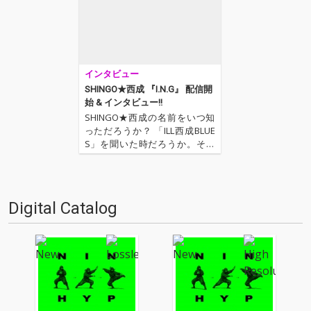
インタビュー
SHINGO★西成 『I.N.G』 配信開
始 & インタビュー!!
SHINGO★西成の名前をいつ知
っただろうか？ 「ILL西成BLUE
S」を聞いた時だろうか。その
時アーティスト名よりも先に
「西成」という地域名が印象に
残った記憶がある。西成・あい
りん地区(釜ヶ崎)には、今を懸
Digital Catalog
命に生きる労働者達が多く住
む。そしてSHINGO…