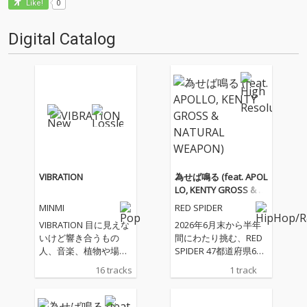
0
Like!
Digital Catalog
VIBRATION
為せば鳴る (feat. APOL
LO, KENTY GROSS & N
ATURAL WEAPON)
MINMI
RED SPIDER
VIBRATION 目に見えな
2026年6月末から半年
いけど響き合うもの
間にわたり挑む、RED
人、音楽、植物や場
SPIDER 47都道府県60
所 空気感や響き 最近
カ所ワンマンツアー20
16 tracks
1 track
は "Good Vibes " な
26 -為せば鳴る、鳴ら
んて よく聞く、親しみ
さねば成らぬ、何事も-
やすくなった概念 そん
のテーマソング。 APO