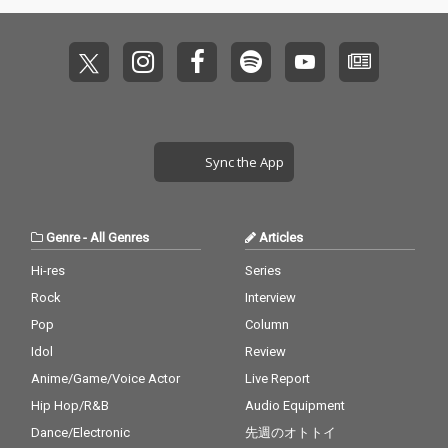
一曲。
つDEEJAYスキルに注
目。 RED SPIDER印の
キラーチューン、また
一つ装填完了。
Sync the App
Genre
-
All Genres
Articles
Hi-res
Series
Rock
Interview
Pop
Column
Idol
Review
Anime/Game/Voice Actor
Live Report
Hip Hop/R&B
Audio Equipment
Dance/Electronic
先週のオトトイ