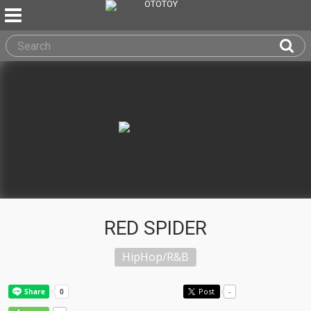
RED SPIDER
HipHop/R&B
Post
-