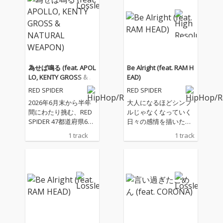
な"VIBRATION"整えて
LLO、KENTY GROSS、
いく一枚を作りたくて
NATURAL WEAPONを
丁寧に一つ一つの工程
迎え、カエルスタジオ
を積み重ねました。
のメンバー全員で作り
今や3分で生成できる
上げた今作は、ツアー
音楽ですが、 旅をし、
の幕開けを告げる現場
足を運び、出逢い奏で
直結型のダンスホー
為せば鳴る (feat. APOL
Be Alright (feat. RAM H
られた音 抱擁、別離、
ル・アンセム。イント
LO, KENTY GROSS & N
EAD)
葛藤や気づきから生ま
ロから始まる咆哮のよ
ATURAL WEAPON)
RED SPIDER
RED SPIDER
れた言葉 テンポ、呼
うなフックは、初めて
吸、声、幸せな音色や
聴いた瞬間からライブ
2026年6月末から半年
大人になるほどシンプ
涙の音色 豊かな彩り
会場の景色を彷彿とさ
間にわたり挑む、RED
ルじゃなくなっていく
の"VIBRATION"を味わ
せる。 前面に押し出さ
SPIDER 47都道府県60
日々の感情を描いたミ
って頂きたいです。 そ
れたストリングス、キ
カ所ワンマンツアー20
ディアムチューン。 生
1 track
1 track
して、あわよくばあな
メとフィルを多用した
26 -為せば鳴る、鳴ら
活や環境が変わってい
たの内側の美しい心の
ドラム、派手な抜き差
さねば成らぬ、何事も-
く中でも、心の奥に残
波や震えを見つめれる
しで展開していくサウ
のテーマソング。 APO
り続けていた想いを“今
きっかけにお役立てて
ンドは、まるで最終決
LLO、KENTY GROSS、
のRAM HEADだからこ
欲しいと思って... vibes
戦へ向かうような緊張
NATURAL WEAPONを
そ”の言葉で表現した。
をあげるノリノリの曲
感と高揚感を放ち、
迎え、カエルスタジオ
RED SPIDERによる軽や
落ち着ける曲、 メディ
「声上げろ今」「世代
のメンバー全員で作り
かながら力強いワンド
テーション 呼吸を整え
も越える」「時代を変
上げた今作は、ツアー
ロップサウンドの上で
る為の曲、 本音を吐き
える」と畳みかけるフ
の幕開けを告げる現場
響く、伸びやかなメロ