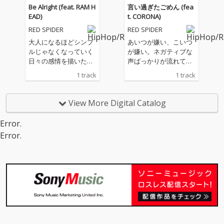
出す曲、眠れる曲、 涙
ックには、これから始
直結型のダンスホー
ディと温かみのある声
Be Alright (feat. RAM H
言い過ぎたごめん (fea
を流しきれる曲、など
まる全国60カ所への覚
ル・アンセム。イント
が、その言葉により深
EAD)
t. CORONA)
心を綺麗に洗い流せる
悟がにじむ。 “世の中
ロから始まる咆哮のよ
い説得力を与えてい
RED SPIDER
RED SPIDER
全16曲の旅が詰まって
変える”カエルスタジオ
うなフックは、初めて
る。 時に立ち止まりな
います。
総力戦のアンセム。
聴いた瞬間からライブ
がらも、前に進むこと
大人になるほどシンプ
あいつが嫌い、こいつ
会場の景色を彷彿とさ
を忘れずにいる、それ
ルじゃなくなっていく
が嫌い。ネガティブな
せる。 前面に押し出さ
ぞれの日々に寄り添う
日々の感情を描いたミ
声ばっかりが流れてく
れたストリングス、キ
一曲。
ディアムチューン。 生
る、このSNS社会。 そ
1 track
1 track
メとフィルを多用した
活や環境が変わってい
んな界隈への苛立ちを
ドラム、派手な抜き差
く中でも、心の奥に残
一番ハードな言葉でぶ
しで展開していくサウ
り続けていた想いを“今
つけた一曲。「言い過
View More Digital Catalog
ンドは、まるで最終決
のRAM HEADだからこ
ぎたごめん」のワード
戦へ向かうような緊張
そ”の言葉で表現した。
はブレーキか、それと
Error.
感と高揚感を放ち、
RED SPIDERによる軽や
も新手の煽り文句か。
Error.
「声上げろ今」「世代
かながら力強いワンド
ただハードな言葉も煽
も越える」「時代を変
ロップサウンドの上で
りも、あくまで激励の
える」と畳みかけるフ
響く、伸びやかなメロ
メッセージのためのも
ックには、これから始
ディと温かみのある声
の。 ZUMZUM Channe
まる全国60カ所への覚
が、その言葉により深
l Cup優勝から早5年、
悟がにじむ。 “世の中
い説得力を与えてい
ようやく実現したCOR
変える”カエルスタジオ
る。 時に立ち止まりな
ONAとの初の共作。言
総力戦のアンセム。
がらも、前に進むこと
葉を畳みかけるバース
を忘れずにいる、それ
と、繰り返し現れるフ
ぞれの日々に寄り添う
ックの応酬の中で際立