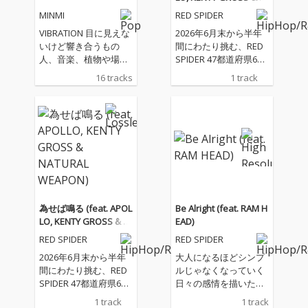
ATURAL WEAPON)
MINMI
RED SPIDER
VIBRATION 目に見えな
2026年6月末から半年
いけど響き合うもの
間にわたり挑む、RED
人、音楽、植物や場
SPIDER 47都道府県60
所 空気感や響き 最近
カ所ワンマンツアー20
16 tracks
1 track
は "Good Vibes " な
26 -為せば鳴る、鳴ら
んて よく聞く、親しみ
さねば成らぬ、何事も-
やすくなった概念 そん
のテーマソング。 APO
な"VIBRATION"整えて
LLO、KENTY GROSS、
いく一枚を作りたくて
NATURAL WEAPONを
丁寧に一つ一つの工程
迎え、カエルスタジオ
を積み重ねました。
のメンバー全員で作り
今や3分で生成できる
上げた今作は、ツアー
音楽ですが、 旅をし、
の幕開けを告げる現場
足を運び、出逢い奏で
直結型のダンスホー
為せば鳴る (feat. APOL
Be Alright (feat. RAM H
られた音 抱擁、別離、
ル・アンセム。イント
LO, KENTY GROSS & N
EAD)
葛藤や気づきから生ま
ロから始まる咆哮のよ
ATURAL WEAPON)
RED SPIDER
RED SPIDER
れた言葉 テンポ、呼
うなフックは、初めて
吸、声、幸せな音色や
聴いた瞬間からライブ
2026年6月末から半年
大人になるほどシンプ
涙の音色 豊かな彩り
会場の景色を彷彿とさ
間にわたり挑む、RED
ルじゃなくなっていく
の"VIBRATION"を味わ
せる。 前面に押し出さ
SPIDER 47都道府県60
日々の感情を描いたミ
って頂きたいです。 そ
れたストリングス、キ
カ所ワンマンツアー20
ディアムチューン。 生
1 track
1 track
して、あわよくばあな
メとフィルを多用した