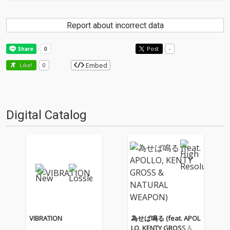
Report about incorrect data
Post
-
Embed
Like!
0
Digital Catalog
VIBRATION
為せば鳴る (feat. APOL
LO, KENTY GROSS & N