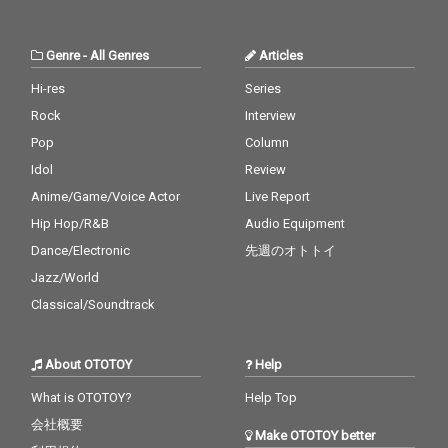
も越える」「時代を変
える」と畳みかけるフ
ックには、これから始
Genre
-
All Genres
Articles
まる全国60カ所への覚
悟がにじむ。 “世の中
Hi-res
Series
変える”カエルスタジオ
Rock
Interview
総力戦のアンセム。
Pop
Column
Idol
Review
Anime/Game/Voice Actor
Live Report
Hip Hop/R&B
Audio Equipment
Dance/Electronic
先週のオトトイ
Jazz/World
Classical/Soundtrack
About OTOTOY
Help
What is OTOTOY?
Help Top
会社概要
Make OTOTOY better