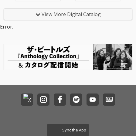
26 -為せば鳴る、鳴ら
活や環境が変わってい
たの内側の美しい心の
ドラム、派手な抜き差
さねば成らぬ、何事も-
く中でも、心の奥に残
波や震えを見つめれる
しで展開していくサウ
のテーマソング。 APO
り続けていた想いを“今
View More Digital Catalog
きっかけにお役立てて
ンドは、まるで最終決
LLO、KENTY GROSS、
のRAM HEADだからこ
欲しいと思って... vibes
戦へ向かうような緊張
NATURAL WEAPONを
そ”の言葉で表現した。
Error.
をあげるノリノリの曲
感と高揚感を放ち、
迎え、カエルスタジオ
RED SPIDERによる軽や
落ち着ける曲、 メディ
「声上げろ今」「世代
のメンバー全員で作り
かながら力強いワンド
テーション 呼吸を整え
も越える」「時代を変
上げた今作は、ツアー
ロップサウンドの上で
る為の曲、 本音を吐き
える」と畳みかけるフ
の幕開けを告げる現場
響く、伸びやかなメロ
出す曲、眠れる曲、 涙
ックには、これから始
直結型のダンスホー
ディと温かみのある声
を流しきれる曲、など
まる全国60カ所への覚
ル・アンセム。イント
が、その言葉により深
心を綺麗に洗い流せる
悟がにじむ。 “世の中
ロから始まる咆哮のよ
い説得力を与えてい
全16曲の旅が詰まって
変える”カエルスタジオ
うなフックは、初めて
る。 時に立ち止まりな
います。
総力戦のアンセム。
聴いた瞬間からライブ
がらも、前に進むこと
会場の景色を彷彿とさ
を忘れずにいる、それ
せる。 前面に押し出さ
ぞれの日々に寄り添う
れたストリングス、キ
一曲。
メとフィルを多用した
ドラム、派手な抜き差
しで展開していくサウ
ンドは、まるで最終決
戦へ向かうような緊張
感と高揚感を放ち、
Sync the App
「声上げろ今」「世代