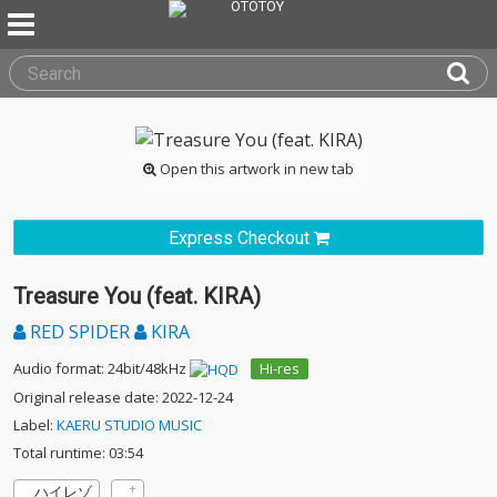
Open this artwork in new tab
Express Checkout
Treasure You (feat. KIRA)
RED SPIDER
KIRA
Audio format: 24bit/48kHz
Hi-res
Original release date: 2022-12-24
Label:
KAERU STUDIO MUSIC
Total runtime: 03:54
ハイレゾ