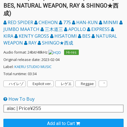
BES, NATURAL WEAPON, RAY & SHINGO★西
成)
RED SPIDER
CHEHON
775
HAN-KUN
MINMI
JUMBO MAATCH
三木道三
APOLLO
EXPRESS
KIRA
KENTY GROSS
HISATOMI
BES
NATURAL
WEAPON
RAY
SHINGO★西成
Audio format: 24bit/48kHz
Hi-res
Original release date: 2023-02-04
Label:
KAERU STUDIO MUSIC
Total runtime: 03:34
ハイレゾ
Explicit ver.
レゲエ
Reggae
How To Buy
Add all to Cart