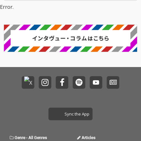
欲しいと思って... vibes
戦へ向かうような緊張
NATURAL WEAPONを
そ”の言葉で表現した。
Error.
をあげるノリノリの曲
感と高揚感を放ち、
迎え、カエルスタジオ
RED SPIDERによる軽や
落ち着ける曲、 メディ
「声上げろ今」「世代
のメンバー全員で作り
かながら力強いワンド
テーション 呼吸を整え
も越える」「時代を変
上げた今作は、ツアー
ロップサウンドの上で
る為の曲、 本音を吐き
える」と畳みかけるフ
の幕開けを告げる現場
響く、伸びやかなメロ
出す曲、眠れる曲、 涙
ックには、これから始
直結型のダンスホー
ディと温かみのある声
を流しきれる曲、など
まる全国60カ所への覚
ル・アンセム。イント
が、その言葉により深
心を綺麗に洗い流せる
悟がにじむ。 “世の中
ロから始まる咆哮のよ
い説得力を与えてい
全16曲の旅が詰まって
変える”カエルスタジオ
うなフックは、初めて
る。 時に立ち止まりな
います。
総力戦のアンセム。
聴いた瞬間からライブ
がらも、前に進むこと
会場の景色を彷彿とさ
を忘れずにいる、それ
せる。 前面に押し出さ
ぞれの日々に寄り添う
れたストリングス、キ
一曲。
メとフィルを多用した
ドラム、派手な抜き差
しで展開していくサウ
ンドは、まるで最終決
戦へ向かうような緊張
感と高揚感を放ち、
Sync the App
「声上げろ今」「世代
も越える」「時代を変
える」と畳みかけるフ
ックには、これから始
Genre
-
All Genres
Articles