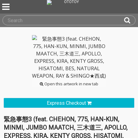
Open this artwork in new tab
Express Checkout
緊急事態3 (feat. CHEHON, 775, HAN-KUN,
MINMI, JUMBO MAATCH, 三木道三, APOLLO,
EXPRESS, KIRA, KENTY GROSS, HISATOMI,