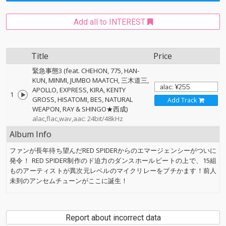
Add all to INTEREST
Title
Price
緊急事態3 (feat. CHEHON, 775, HAN-
KUN, MINMI, JUMBO MAATCH, 三木道三,
APOLLO, EXPRESS, KIRA, KENTY
1
GROSS, HISATOMI, BES, NATURAL
Add Track
WEAPON, RAY & SHINGO★西成)
alac,flac,wav,aac: 24bit/48kHz
Album Info
ファンが長年待ち望んだRED SPIDERからのエマージェンシーがついに
発令！ RED SPIDER制作のド迫力のダンスホールビートの上で、15組
ものアーティストが異次元レベルのマイクリレーをブチかます！前人
未到のアンセムチューンがここに誕生！
Report about incorrect data