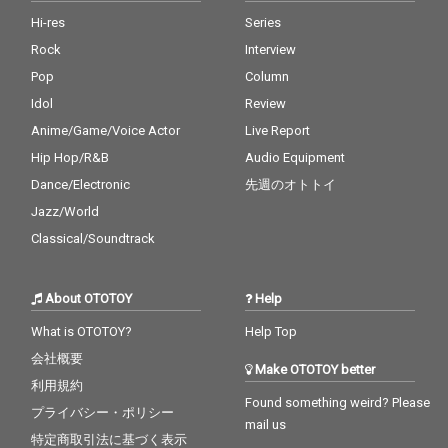
まる全国60カ所への覚
悟がにじむ。 “世の中
Hi-res
Series
変える”カエルスタジオ
Rock
Interview
総力戦のアンセム。
Pop
Column
Idol
Review
Anime/Game/Voice Actor
Live Report
Hip Hop/R&B
Audio Equipment
Dance/Electronic
先週のオトトイ
Jazz/World
Classical/Soundtrack
About OTOTOY
Help
What is OTOTOY?
Help Top
会社概要
Make OTOTOY better
利用規約
Found something weird? Please
プライバシー・ポリシー
mail us
特定商取引法に基づく表示