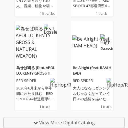
いけど響き合うもの
間にわたり挑む、RED
人、音楽、植物や場
SPIDER 47都道府県60
所 空気感や響き 最近
カ所ワンマンツアー20
16 tracks
1 track
は "Good Vibes " な
26 -為せば鳴る、鳴ら
んて よく聞く、親しみ
さねば成らぬ、何事も-
やすくなった概念 そん
のテーマソング。 APO
な"VIBRATION"整えて
LLO、KENTY GROSS、
いく一枚を作りたくて
NATURAL WEAPONを
丁寧に一つ一つの工程
迎え、カエルスタジオ
を積み重ねました。
のメンバー全員で作り
今や3分で生成できる
上げた今作は、ツアー
音楽ですが、 旅をし、
の幕開けを告げる現場
足を運び、出逢い奏で
直結型のダンスホー
為せば鳴る (feat. APOL
Be Alright (feat. RAM H
られた音 抱擁、別離、
ル・アンセム。イント
LO, KENTY GROSS & N
EAD)
葛藤や気づきから生ま
ロから始まる咆哮のよ
ATURAL WEAPON)
RED SPIDER
RED SPIDER
れた言葉 テンポ、呼
うなフックは、初めて
吸、声、幸せな音色や
聴いた瞬間からライブ
2026年6月末から半年
大人になるほどシンプ
涙の音色 豊かな彩り
会場の景色を彷彿とさ
間にわたり挑む、RED
ルじゃなくなっていく
の"VIBRATION"を味わ
せる。 前面に押し出さ
SPIDER 47都道府県60
日々の感情を描いたミ
って頂きたいです。 そ
れたストリングス、キ
カ所ワンマンツアー20
ディアムチューン。 生
1 track
1 track
して、あわよくばあな
メとフィルを多用した
26 -為せば鳴る、鳴ら
活や環境が変わってい
たの内側の美しい心の
ドラム、派手な抜き差
さねば成らぬ、何事も-
く中でも、心の奥に残
波や震えを見つめれる
しで展開していくサウ
のテーマソング。 APO
り続けていた想いを“今
View More Digital Catalog
きっかけにお役立てて
ンドは、まるで最終決
LLO、KENTY GROSS、
のRAM HEADだからこ