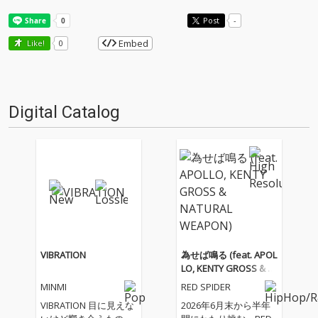
Post
-
Embed
Like!
0
Digital Catalog
VIBRATION
為せば鳴る (feat. APOL
LO, KENTY GROSS & N
ATURAL WEAPON)
MINMI
RED SPIDER
VIBRATION 目に見えな
2026年6月末から半年