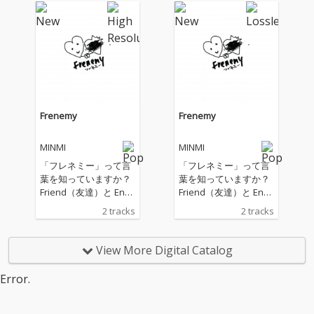
んて よく聞く、親しみ
DOM」というフェスを
やすくなった概念 そん
始めてから、日本のこ
な"VIBRATION"整えて
とをもっと知りたくな
いく一枚を作りたくて
り、もっと好きになり
丁寧に一つ一つの工程
ました。 この曲は、渦
を積み重ねました。
潮の「渦」と、元気の
今や3分で生成できる
「渦」を世界中へ広げ
音楽ですが、 旅をし、
たいという願いを込め
足を運び、出逢い奏で
て、ヒップホップアー
Frenemy
Frenemy
られた音 抱擁、別離、
ティストのT-STONEと
葛藤や気づきから生ま
一緒に制作した楽曲で
MINMI
MINMI
れた言葉 テンポ、呼
す。 そして祭囃子は、
吸、声、幸せな音色や
阿波踊りを世界へ届け
「フレネミー」って言
「フレネミー」って言
涙の音色 豊かな彩り
る表現者、寶船の皆さ
葉を知っていますか？
葉を知っていますか？
の"VIBRATION"を味わ
ん。 活気あふれる太鼓
Friend（友達）と Ene
Friend（友達）と Ene
って頂きたいです。 そ
の響きや掛け声、そし
my（敵）を合わせた言
my（敵）を合わせた言
2 tracks
2 tracks
して、あわよくばあな
て私たちのエネルギー
葉で、友達のふりをし
葉で、友達のふりをし
たの内側の美しい心の
を、ぜひ感じてくださ
ているけど、本心では
ているけど、本心では
波や震えを見つめれる
い。
あなたを応援していな
あなたを応援していな
View More Digital Catalog
きっかけにお役立てて
い人のこと。 海外のS
い人のこと。 海外のS
欲しいと思って... vibes
NSで『フレネミーに気
NSで『フレネミーに気
Error.
をあげるノリノリの曲
をつけろ』という言葉
をつけろ』という言葉
落ち着ける曲、 メディ
を見たとき、 最初は
を見たとき、 最初は
テーション 呼吸を整え
“どういうことだろ
“どういうことだろ