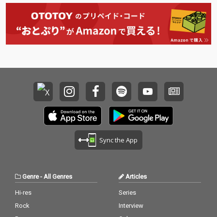
る為の曲、 本音を吐き
う？” と思いました。
う？” と思いました。
出す曲、眠れる曲、 涙
でも、アメリカやレゲ
でも、アメリカやレゲ
を流しきれる曲、など
エの本場ジャマイカで
エの本場ジャマイカで
心を綺麗に洗い流せる
はよく使われる言葉
はよく使われる言葉
全16曲の旅が詰まって
で、自分の周りを見渡
で、自分の周りを見渡
います。
してみると思い当たる
してみると思い当たる
ことがあったんです。
ことがあったんです。
友達なのに、なぜか感
友達なのに、なぜか感
じる違和感。 心から応
じる違和感。 心から応
援してくれていないよ
援してくれていないよ
うな感覚。 普段の態度
うな感覚。 普段の態度
や言葉には出なくて
や言葉には出なくて
も、なんとなく感じる
も、なんとなく感じる
その空気感を歌詞にし
その空気感を歌詞にし
ました。 もしかした
ました。 もしかした
Sync the App
ら、あなたの周りにも
ら、あなたの周りにも
いるかもしれません。
いるかもしれません。
『フレネミー』に要注
『フレネミー』に要注
意。
意。
Genre
-
All Genres
Articles
Hi-res
Series
Rock
Interview