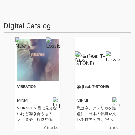
Digital Catalog
VIBRATION
渦 (feat. T-STONE)
MINMI
MINMI
VIBRATION 目に見えな
私は今、アメリカを拠
いけど響き合うもの
点に、日本の音楽や文
人、音楽、植物や場
化を世界へ届けたいと
所 空気感や響き 最近
いう想いで活動してい
16 tracks
1 track
は "Good Vibes " な
ます。 淡路島で「FREE