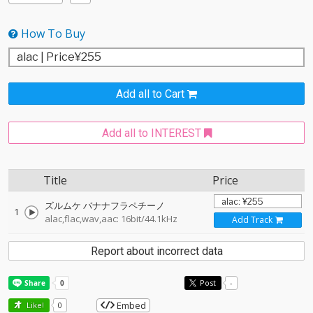
How To Buy
Add all to Cart
Add all to INTEREST
Title
Price
ズルムケ バナナフラペチーノ
1
alac,flac,wav,aac: 16bit/44.1kHz
Add Track
Report about incorrect data
Post
-
Embed
Like!
0