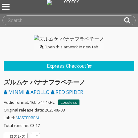
Open this artwork in new tab
Express Checkout
ズルムケ バナナフラペチーノ
MINMI
APOLLO
RED SPIDER
Audio format: 16bit/44.1kHz
Lossless
Original release date: 2025-08-08
Label:
MASTERBEAU
Total runtime: 03:17
ロスレス