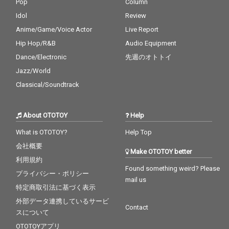
Pop
Column
Idol
Review
Anime/Game/Voice Actor
Live Report
Hip Hop/R&B
Audio Equipment
Dance/Electronic
先週のオトトイ
Jazz/World
Classical/Soundtrack
About OTOTOY
Help
What is OTOTOY?
Help Top
会社概要
Make OTOTOY better
利用規約
Found something weird? Please
プライバシー・ポリシー
mail us
特定商取引法に基づく表示
外部データ連携しているサービ
Contact
スについて
OTOTOYアプリ