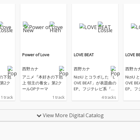
Power of Love
LOVE BEAT
LOVE B
西野カナ
西野カナ
西野カ
の下剋
アニメ『本好きの下剋
NiziU とコラボした「L
NiziU
第2ク
上 領主の養女』第2ク
OVE BEAT」が表題曲の
OVE 
ールOPテーマ
EP。フジテレビ系『め
EP。
ざましテレビ』2026年
ざましテ
1 track
1 track
4 tracks
テーマソング。
テーマ
View More Digital Catalog