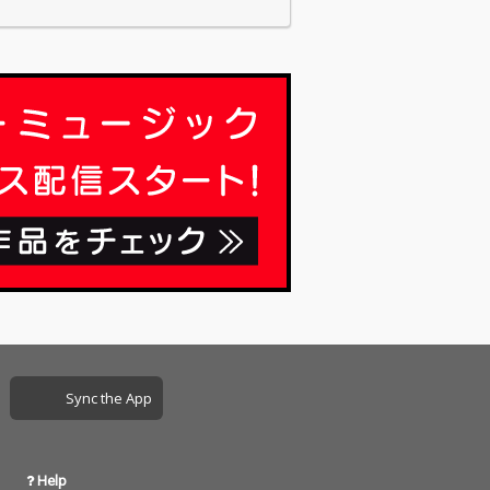
格です ・物語
Sync the App
Help