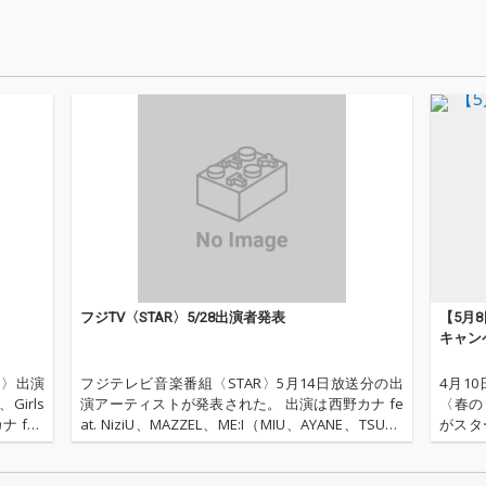
フジTV〈STAR〉5/28出演者発表
【5月
キャン
！〉出演
フジテレビ音楽番組〈STAR〉5月14日放送分の出
4月1
Girls
演アーティストが発表された。 出演は西野カナ fe
〈春の
ナ fea
at. NiziU、MAZZEL、ME:I（MIU、AYANE、TSUZU
がスタ
Aぇ
MI）、紫 今、森山直太朗。 西野カナ feat. NiziUは
ニメ関
「めざましテレビ
プ。この機