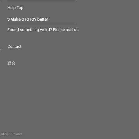
Help Top
Make OTOTOY better
Found something weird? Please mail us
Contact
つ
退会
 RIAJ80023001