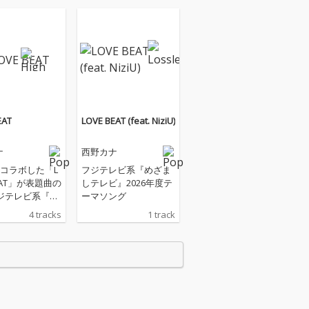
EAT
LOVE BEAT (feat. NiziU)
ナ
西野カナ
 とコラボした「L
フジテレビ系『めざま
BEAT」が表題曲の
しテレビ』2026年度テ
フジテレビ系『め
ーマソング
レビ』2026年
4 tracks
1 track
ソング。