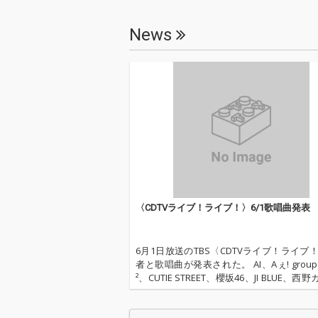
News
〈CDTVライブ！ライブ！〉6/1歌唱曲発表
6月1日放送のTBS〈CDTVライブ！ライブ
者と歌唱曲が発表された。 AI、Aぇ! group、
²、CUTIE STREET、櫻坂46、JI BLUE、西野カ
t. NiziU。 AIはR&Bバラードの「It’s You」、