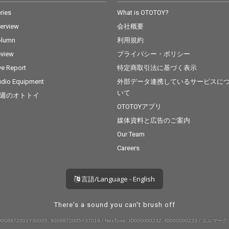
ries
What is OTOTOY?
terview
会社概要
olumn
利用規約
view
プライバシー・ポリシー
ve Report
特定商取引法に基づく表示
dio Equipment
外部データ連携しているサービスに
いて
週のオトトイ
OTOTOYアプリ
媒体資料と広告のご案内
Our Team
Careers
言語/Language - English
There's a sound you can't brush off
008872001Y30005, 9008872005Y37019 / NexTone: ID000000232, ID000000233 / エルマーク: