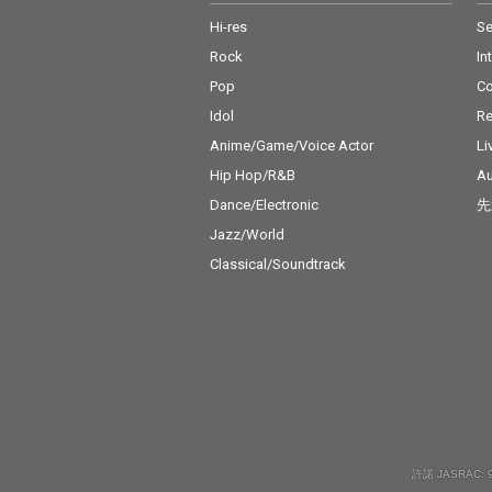
Hi-res
Se
Rock
In
Pop
C
Idol
Re
Anime/Game/Voice Actor
Li
Hip Hop/R&B
Au
Dance/Electronic
先
Jazz/World
Classical/Soundtrack
許諾 JASRAC: 9