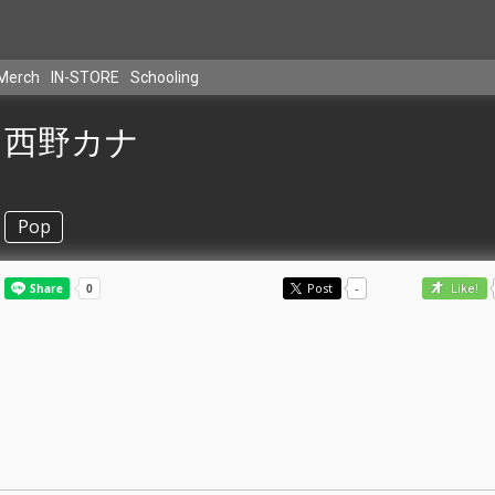
Merch
IN-STORE
Schooling
西野カナ
Pop
Post
-
Like!