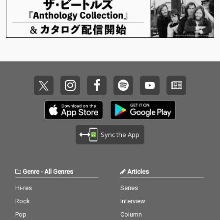
ENT!、日本でも「RASE
リリースが発表となっ
Flair Drip」をプロデュ
N in OKINAWA」で名を
た。 本作には、Benjaz
ースした他、PARTYNE
馳せたDiego Ave、Lil B
zy、Issei Uno Fifth、A
XTDOOR や BRYSON TI
aby、Lil Tjay等の作品
wich、LEX、Sik-K（韓
LLER などのR&Bアーテ
で注目されるKaigoinkr
国）に加え、初コラボ
ィストも手掛けるな
azyなど、アメリカの
となるKaneeeといっ
ど、LAを拠点に活動す
気鋭プロデューサーが
た、シーンを牽引する
る若手プロデューサー
多数参加。さらに、ine
豪華アーティストが多
のBijan Amirが担当。 J
edmorebux、Lil’Yukic
数参加。 またプロデュ
P THE WAVYとLAでの
hiといった国内プロデ
ーサー陣も日米の人
セッションを経て完成
ューサーも名を連ね、
気・実力を兼ね備えた
した1曲だ。 客演には
これまで以上に完成度
プロデューサーが集
盟友LEXをはじめ、Yo-
の高い作品に仕上がっ
結。 「WAVEBODY」
Sea、初の共演となるI
ている。
を手掛けたBankroll Go
Oと3名の豪華アーティ
Sync the App
t It.をはじめ、Drake &
ストが参加。
PARTYNEXTDOOR、Do
ja Catなどを手掛けるG
ENT!、日本でも「RASE
Genre
-
All Genres
Articles
N in OKINAWA」で名を
馳せたDiego Ave、Lil B
Hi-res
Series
aby、Lil Tjay等の作品
Rock
Interview
で注目されるKaigoinkr
azyなど、アメリカの
Pop
Column