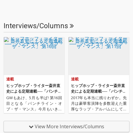
Interviews/Columns
連載
連載
ヒップホップ・ライター斎井直
ヒップホップ・ライター斎井直
史による定期連載──「パンチラ
史による定期連載──「パンチラ
イン・オブ・ザ・マンス」 第16
イン・オブ・ザ・マンス」 第11
GWもあけ、5月も半ば! 第16回
2017年も本当に残りわずか。先
回
回
目となる「パンチライン・オ
月は豪華客演陣を多数迎えた重
ブ・ザ・マンス」今月もいきま
厚なラップ・アルバムにして、
すよ! 先月は初の映画特集という
4年半ぶりの作品となったKOJOE
ことで、神奈川県大和市を舞台
の『here』を特集しました。第
にした映画『大和(カリフォルニ
11回目を迎えた今月の「パンチ
View More Interviews/Columns
ア)』をピックアップしました。
ライン・オブ・ザ・マンス」は