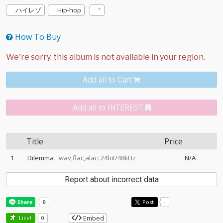
ハイレゾ
Hip-hop
How To Buy
Add all to Cart
Add all to INTEREST
Title
Price
1
Dilemma
wav,flac,alac: 24bit/48kHz
N/A
Report about incorrect data
Post
-
Embed
Like!
0