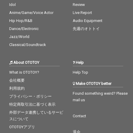
気鋭プロデューサーが
Idol
Review
多数参加。さらに、ine
Anime/Game/Voice Actor
Live Report
edmorebux、Lil’Yukic
hiといった国内プロデ
Hip Hop/R&B
Audio Equipment
ューサーも名を連ね、
Dance/Electronic
先週のオトトイ
これまで以上に完成度
の高い作品に仕上がっ
Jazz/World
ている。
Classical/Soundtrack
About OTOTOY
Help
What is OTOTOY?
Help Top
会社概要
Make OTOTOY better
利用規約
Found something weird? Please
プライバシー・ポリシー
mail us
特定商取引法に基づく表示
外部データ連携しているサービ
Contact
スについて
OTOTOYアプリ
退会