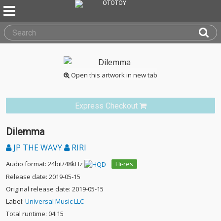
Open this artwork in new tab
Express Checkout
Dilemma
JP THE WAVY
RIRI
Audio format: 24bit/48kHz
Hi-res
Release date: 2019-05-15
Original release date: 2019-05-15
Label:
Universal Music LLC
Total runtime: 04:15