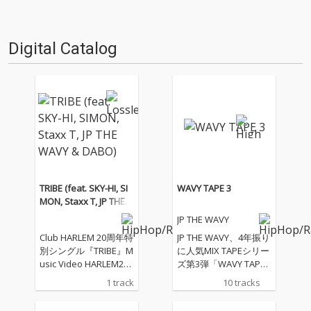
今月は、日本ではまだあまり耳
年末らしく、2017年のヒップホ
慣れない“Type …
ップ・シーン…
Digital Catalog
TRIBE (feat. SKY-HI, SI
WAVY TAPE 3
MON, Staxx T, JP THE
WAVY & DABO)
JP THE WAVY
Club HARLEM 20周年特
JP THE WAVY、4年振り
別シングル『TRIBE』M
に人気MIX TAPEシリー
usic Video HARLEM20
ズ第3弾「WAVY TAPE
× Reebok CLASSIC “ZO
3」リリースを発表。
1 track
10 tracks
KU RUNNER” 数々の伝
客演はAwich、Benjazz
説を作り上げて来
y、LEX、Sik-Kなど豪華