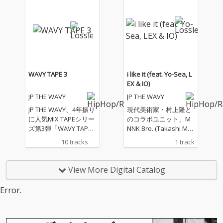
た、“HIP HOPの聖地” C
ラッパーが参加。 大ヒ
lub HARLEM。 1997年
ット曲「WAVEBODY」
に幕を開けたこのモン
を収録した『WAVY TA
スタークラブは今年
PE 2』から約4年。JP T
「20周年」を迎える。
HE WAVYによる人気MI
その節目を祝うべく、
XTAPEシリーズの最新
新旧6名のアーティス
作『WAVY TAPE 3』の
トが『#トライブ - 族』
リリースが発表となっ
WAVY TAPE 3
i like it (feat. Yo-Sea, L
した！ そして、Reebo
た。 本作には、Benjaz
EX & IO)
k CLASSICから話題の
zy、Issei Uno Fifth、A
JP THE WAVY
JP THE WAVY
モデル「ZOKU RUNNE
wich、LEX、Sik-K（韓
R(ゾクランナー)」が全
国）に加え、初コラボ
JP THE WAVY、4年振り
現代美術家・村上隆と
面タイアップ！ 本MV
となるKaneeeといっ
に人気MIX TAPEシリー
のコラボユニット、M
では新作カラーとなる
た、シーンを牽引する
ズ第3弾「WAVY TAPE
NNK Bro. (Takashi Mur
シューズだけでなく、
豪華アーティストが多
3」リリースを発表。
akami & JP THE WAV
10 tracks
1 track
アパレルの提供も受け
数参加。 またプロデュ
客演はAwich、Benjazz
Y）としての活動も話
ている。 まさに、「Cl
ーサー陣も日米の人
y、LEX、Sik-Kなど豪華
題のJP THE WAVYが、
ub HARLEM 20周年」
気・実力を兼ね備えた
ラッパーが参加。 大ヒ
夏の終わりを感じさせ
View More Digital Catalog
を祝うにふさわしい内
プロデューサーが集
ット曲「WAVEBODY」
るJP THE WAVY名義と
容となっている！
結。 「WAVEBODY」
を収録した『WAVY TA
しては久々の新曲「i lik
Error.
を手掛けたBankroll Go
PE 2』から約4年。JP T
e it」をリリース。 プ
t It.をはじめ、Drake &
HE WAVYによる人気MI
ロデューサーは、Metr
PARTYNEXTDOOR、Do
XTAPEシリーズの最新
o Boomin と共にOffse
ja Catなどを手掛けるG
作『WAVY TAPE 3』の
t & 21 Savage の「Ric