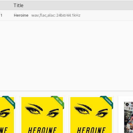
Title
1
Heroine
wav,flac,alac: 24bit/44.1kHz