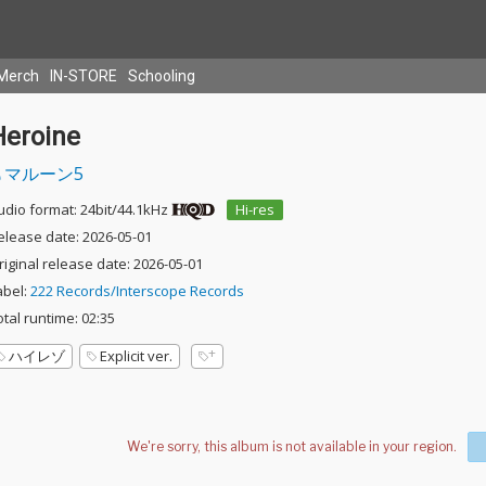
Merch
IN-STORE
Schooling
Heroine
マルーン5
udio format: 24bit/44.1kHz
Hi-res
elease date: 2026-05-01
riginal release date: 2026-05-01
abel:
222 Records/Interscope Records
otal runtime: 02:35
ハイレゾ
Explicit ver.