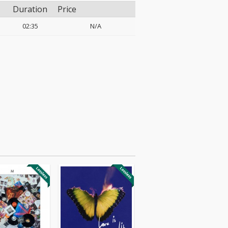
Duration
Price
02:35
N/A