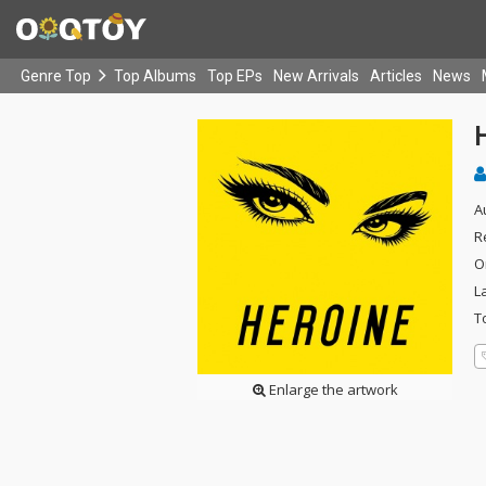
Genre Top
Top Albums
Top EPs
New Arrivals
Articles
News
A
R
O
L
T
Enlarge the artwork