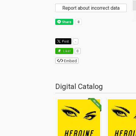
Report about incorrect data
Post
-
Like!
0
Embed
Digital Catalog