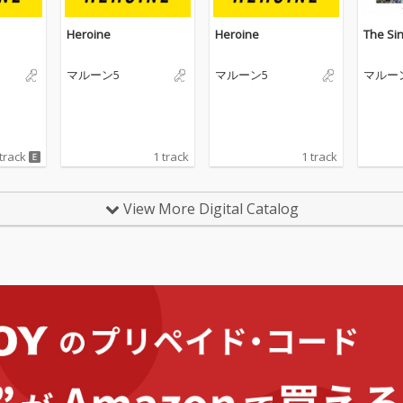
Heroine
Heroine
The Sin
マルーン5
マルーン5
マルー
 track
1 track
1 track
View More Digital Catalog