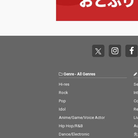
Genre
-
All Genres
Hi-res
Se
Rock
In
Pop
C
Idol
Re
Anime/Game/Voice Actor
Li
Hip Hop/R&B
Au
Dance/Electronic
先