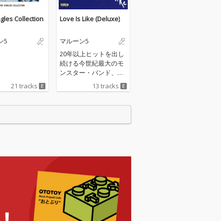
gles Collection
Love Is Like (Deluxe)
ン5
マルーン5
20年以上ヒットを出し
続ける今世紀最大のモ
ンスター・バンド、マ
ルーン5の8枚目のアル
21 tracks
13 tracks
バム。 2002年のデビュ
ー以来、シングル、ア
ルバム共に全米英1位
を幾度となく獲得して
いるマルーン5、4年ぶ
り8作目となる今作
は、持ち前のギター・
サウンドをさらに進化
させたキャッチーでダ
イナミックなアルバ
ム。収録曲にはBLACK
PINKのLISAを迎えた
「Priceless」のほか、
サックスとスラップ・