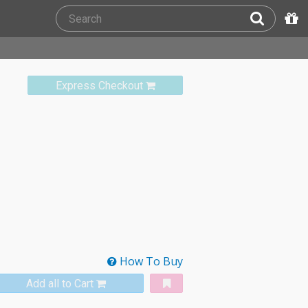
Express Checkout
How To Buy
Add all to Cart