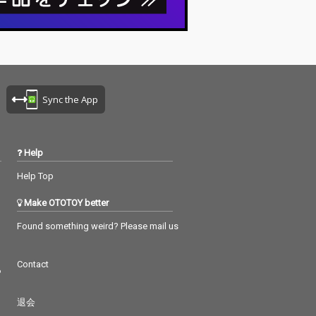
Sync the App
Help
Help Top
Make OTOTOY better
Found something weird? Please mail us
Contact
つ
退会