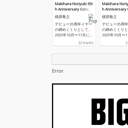
Makihara Noriyuki 35t
Makihara Noriy
h Anniversary Concert
h Anniversary 
2025“TREASUarenaTO
2025“TREASUa
槇原敬之
槇原敬之
UR”
UR”
デビュー35周年イヤー
デビュー35周
の締めくくりとして、
の締めくくりと
2025年10月〜11月に大
2025年10月〜
阪城ホール、Kアリー
阪城ホール、K
22 tracks
2
ナ横浜で開催したアリ
ナ横浜で開催し
ーナコンサート「Maki
ーナコンサート「
hara Noriyuki 35th An
hara Noriyuki 
niversary Concert 202
niversary Conc
5 “TREASUarenaTOU
5 “TREASUare
Error.
R”」。「どんなとき
R”」。「どん
も。」、「もう恋なん
も。」、「もう
てしない」、「世界に
てしない」、「
一つだけの花」、「僕
一つだけの花」
が一番欲しかったも
が一番欲しかっ
の」などの代表曲を中
の」などの代表
心に、35年間のキャリ
心に、35年間
アを振り返るようなセ
アを振り返るよ
ットリストで、メドレ
ットリストで、
ーも含め、全29曲を惜
ーも含め、全2
しみなく披露した。収
しみなく披露し