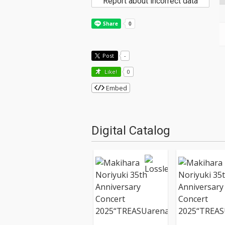
Report about incorrect data
Post
-
Like!
0
Embed
Digital Catalog