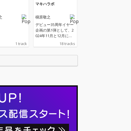
マキハラボ
之
槇原敬之
デビュー35周年イヤー
企画の第1弾として、2
024年11月と12月に開
催したコンサート「マ
1 track
18 tracks
キハラボ」。 例年開催
しているコンサートと
は異なり、ピアノ、
弦、パーカッション、
コーラス隊と歌とい
う、全て生楽器で行う
編成で、どこまで世界
観を表現できるかを実
験するという新しいコ
ンセプトのコンサート
が、ついに音源リリー
ス。