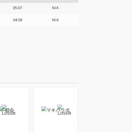
05:07
N/A
04:38
N/A