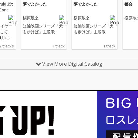
uki 35t
夢でよかった
夢でよかった
都会
Concert
renaTO
槇原敬之
槇原敬之
槇原敬
年イヤー
短編映画シリーズ「犬
短編映画シリーズ「犬
して、
も歩けば」主題歌
も歩けば」主題歌
11月に大
アリー
2 tracks
1 track
1 track
たアリ
Maki
35th An
View More Digital Catalog
ert 202
naTOU
なとき
恋なん
世界に
、「僕
たも
曲を中
のキャリ
うなセ
メドレ
9曲を惜
た。収