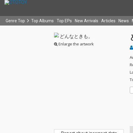
Genre Top
Top Albums
Top EPs
New Arrivals
Articles
News
Enlarge the artwork
A
R
L
T