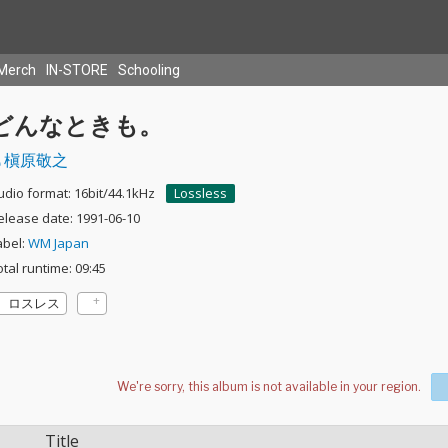
Merch
IN-STORE
Schooling
どんなときも。
槇原敬之
udio format: 16bit/44.1kHz
Lossless
elease date: 1991-06-10
abel:
WM Japan
otal runtime: 09:45
ロスレス
Title