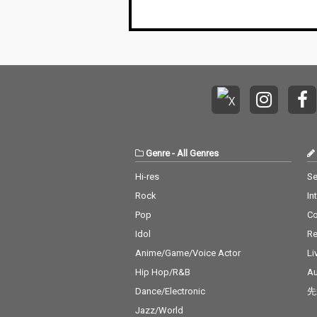
録日の11月8日・横浜
録日の11月8日
公演の演奏曲を全曲ノ
公演の演奏曲を
ーカットで収録。
ーカットで収録
Genre
-
All Genres
Hi-res
Se
Rock
In
Pop
C
Idol
Re
Anime/Game/Voice Actor
Li
Hip Hop/R&B
Au
Dance/Electronic
先
Jazz/World