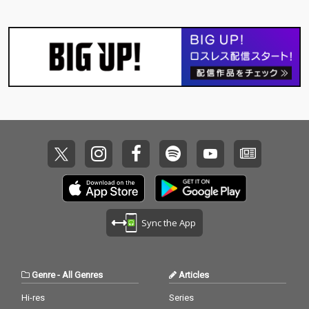
Sync the App
Genre
-
All Genres
Articles
Hi-res
Series