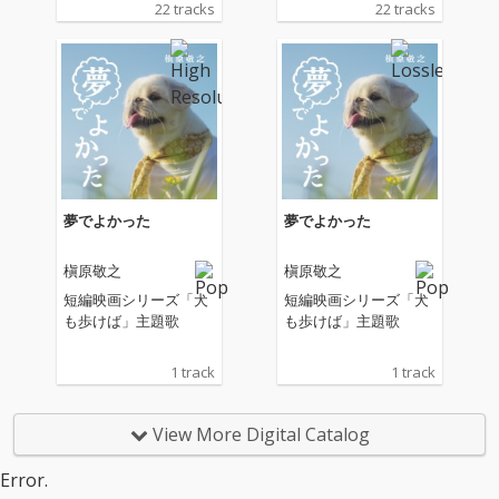
22 tracks
22 tracks
ナ横浜で開催したアリ
ナ横浜で開催したアリ
ーナコンサート「Maki
ーナコンサート「Maki
hara Noriyuki 35th An
hara Noriyuki 35th An
niversary Concert 202
niversary Concert 202
5 “TREASUarenaTOU
5 “TREASUarenaTOU
R”」。「どんなとき
R”」。「どんなとき
も。」、「もう恋なん
も。」、「もう恋なん
てしない」、「世界に
てしない」、「世界に
一つだけの花」、「僕
一つだけの花」、「僕
が一番欲しかったも
が一番欲しかったも
夢でよかった
夢でよかった
の」などの代表曲を中
の」などの代表曲を中
心に、35年間のキャリ
心に、35年間のキャリ
槇原敬之
槇原敬之
アを振り返るようなセ
アを振り返るようなセ
ットリストで、メドレ
ットリストで、メドレ
短編映画シリーズ「犬
短編映画シリーズ「犬
ーも含め、全29曲を惜
ーも含め、全29曲を惜
も歩けば」主題歌
も歩けば」主題歌
しみなく披露した。収
しみなく披露した。収
録日の11月8日・横浜
録日の11月8日・横浜
1 track
1 track
公演の演奏曲を全曲ノ
公演の演奏曲を全曲ノ
ーカットで収録。
ーカットで収録。
View More Digital Catalog
Error.