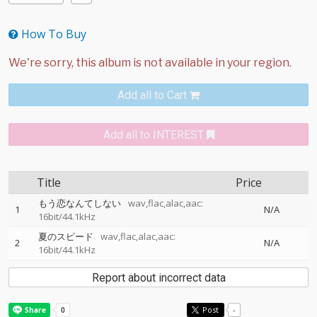
How To Buy
Add all to Cart
Add all to INTEREST
Title
Price
もう恋なんてしない
wav,flac,alac,aac:
1
N/A
16bit/44.1kHz
夏のスピード
wav,flac,alac,aac:
2
N/A
16bit/44.1kHz
Report about incorrect data
Post
-