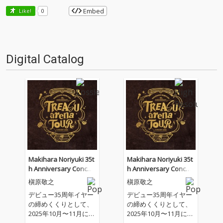
Embed
Like!
0
Digital Catalog
Makihara Noriyuki 35t
Makihara Noriyuki 35t
h Anniversary Concert
h Anniversary Concert
2025“TREASUarenaTO
2025“TREASUarenaTO
槇原敬之
槇原敬之
UR”
UR”
デビュー35周年イヤー
デビュー35周年イヤー
の締めくくりとして、
の締めくくりとして、
2025年10月〜11月に大
2025年10月〜11月に大
阪城ホール、Kアリー
阪城ホール、Kアリー