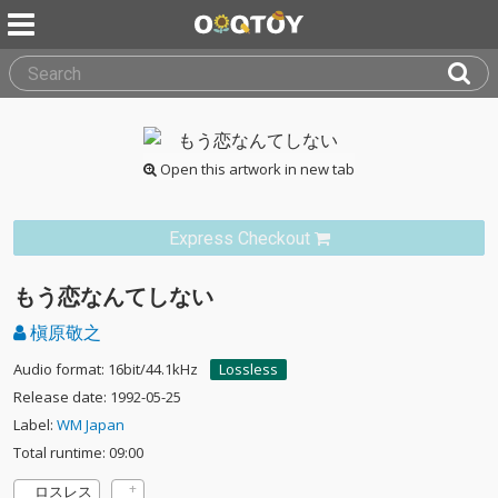
Open this artwork in new tab
Express Checkout
もう恋なんてしない
槇原敬之
Audio format: 16bit/44.1kHz
Lossless
Release date: 1992-05-25
Label:
WM Japan
Total runtime: 09:00
ロスレス