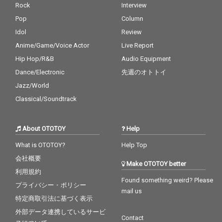
Rock
Interview
Pop
Column
Idol
Review
Anime/Game/Voice Actor
Live Report
Hip Hop/R&B
Audio Equipment
Dance/Electronic
先週のオトトイ
Jazz/World
Classical/Soundtrack
About OTOTOY
Help
What is OTOTOY?
Help Top
会社概要
Make OTOTOY better
利用規約
Found something weird? Please
プライバシー・ポリシー
mail us
特定商取引法に基づく表示
外部データ連携しているサービ
Contact