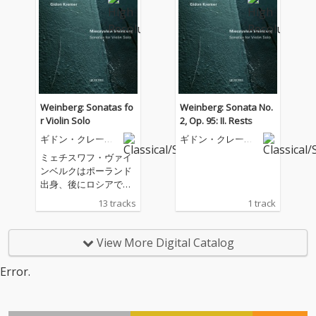
スタコーヴィチにその
才能を見出されたこの
天才作曲家の様々な作
品に挑み続けてきた鬼
才ギドン・クレーメル
が今回取り上げたのは
無伴奏ヴァイオリン・
ソナタ3曲。1964年、1
Weinberg: Sonatas fo
Weinberg: Sonata No.
967年、1979年に書か
r Violin Solo
2, Op. 95: II. Rests
れたヴァインベルクの
ギドン・クレーメ
ギドン・クレーメ
3つのソナタは、20世
ル
ル
紀の独奏ヴァイオリン
ミェチスワフ・ヴァイ
のための作品の中で最
ンベルクはポーランド
も豊かな創造性と技術
出身、後にロシアで活
的な挑戦であり、その
動するも、ユダヤ人と
13 tracks
1 track
過激な表現力は聴く者
して苦難の人生を歩ん
を魅了する。
だ作曲家である。ショ
スタコーヴィチにその
View More Digital Catalog
才能を見出されたこの
天才作曲家の様々な作
Error.
品に挑み続けてきた鬼
才ギドン・クレーメル
が今回取り上げたのは