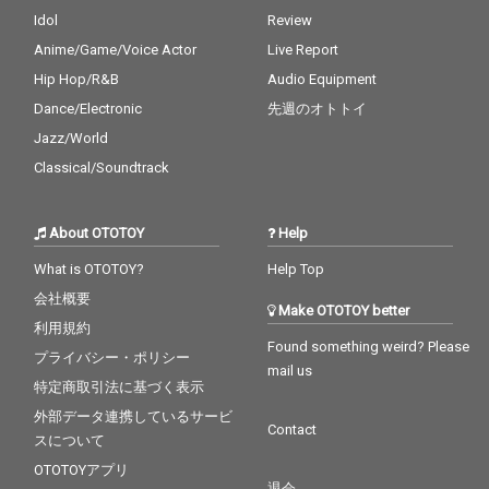
Idol
Review
Anime/Game/Voice Actor
Live Report
Hip Hop/R&B
Audio Equipment
Dance/Electronic
先週のオトトイ
Jazz/World
Classical/Soundtrack
About OTOTOY
Help
What is OTOTOY?
Help Top
会社概要
Make OTOTOY better
利用規約
Found something weird? Please
プライバシー・ポリシー
mail us
特定商取引法に基づく表示
外部データ連携しているサービ
Contact
スについて
OTOTOYアプリ
退会