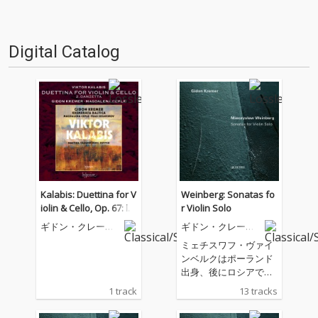
Digital Catalog
Kalabis: Duettina for V
Weinberg: Sonatas fo
iolin & Cello, Op. 67: II.
r Violin Solo
Danzetta
ギドン・クレーメ
ギドン・クレーメ
ル
ル
ミェチスワフ・ヴァイ
ンベルクはポーランド
出身、後にロシアで活
動するも、ユダヤ人と
1 track
13 tracks
して苦難の人生を歩ん
だ作曲家である。ショ