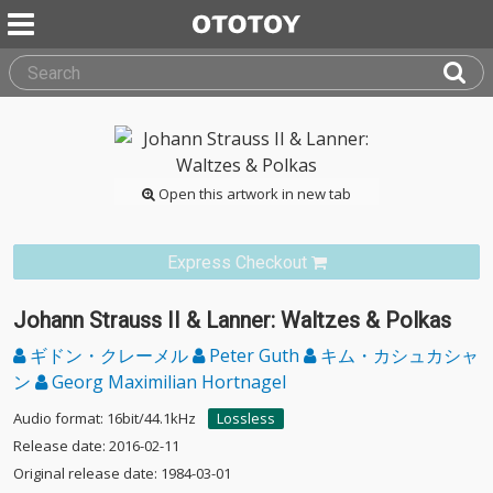
Open this artwork in new tab
Express Checkout
Johann Strauss II & Lanner: Waltzes & Polkas
ギドン・クレーメル
Peter Guth
キム・カシュカシャ
ン
Georg Maximilian Hortnagel
Audio format: 16bit/44.1kHz
Lossless
Release date: 2016-02-11
Original release date: 1984-03-01