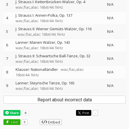
J. Strauss I: Kettenbrücken-Walzer, Op. 4
3
N/A
wav,flac,alac: 16bit/44.1kHz
J. Strauss I: Annen-Polka, Op. 137
4
N/A
wav,flac,alac: 16bit/44.1kHz
J. Strauss II: Wiener Gemüts-Walzer, Op. 116
5
N/A
wav,flac,alac: 16bit/44.1kHz
Lanner: Marien Walzer, Op. 143
6
N/A
wav,flac,alac: 16bit/44.1kHz
J. Strauss II: Schwartsche Ball-Tänze, Op. 32
7
N/A
wav,flac,alac: 16bit/44.1kHz
Klauser: Nationalländler
wav,flac,alac:
8
N/A
16bit/44.1kHz
Lanner: Steyrische Tänze, Op. 165
9
N/A
wav,flac,alac: 16bit/44.1kHz
Report about incorrect data
Post
-
Embed
Like!
0