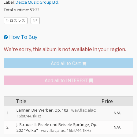
Label:
Decca Music Group Ltd.
Total runtime: 57:23
ロスレス
How To Buy
Add all to Cart
Add all to INTEREST
Title
Price
Lanner: Die Werber, Op. 103
wav,flac,alac:
1
N/A
16bit/44.1kHz
J. Strauss II: Eisele und Beisele Sprünge, Op.
2
N/A
202 "Polka"
wav,flac,alac: 16bit/44.1kHz