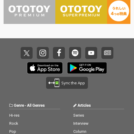
無伴奏ヴァイオリン・
ソナタ3曲。1964年、1
967年、1979年に書か
れたヴァインベルクの
3つのソナタは、20世
紀の独奏ヴァイオリン
のための作品の中で最
も豊かな創造性と技術
的な挑戦であり、その
過激な表現力は聴く者
を魅了する。
Sync the App
Genre
-
All Genres
Articles
Hi-res
Series
Rock
Interview
Pop
Column