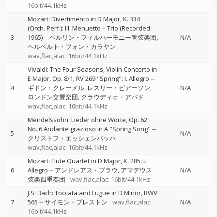
16bit/44.1kHz
Mozart: Divertimento in D Major, K. 334
(Orch. Perf.): III. Menuetto – Trio (Recorded
3
1965)
--
ベルリン・フィルハーモニー管弦楽団
N/A
ヘルベルト・フォン・カラヤン
wav,flac,alac: 16bit/44.1kHz
Vivaldi: The Four Seasons, Violin Concerto in
E Major, Op. 8/1, RV 269 "Spring": I. Allegro
--
4
ギドン・クレーメル
レスリー・ピアーソン
N/A
ロンドン交響楽団
クラウディオ・アバド
wav,flac,alac: 16bit/44.1kHz
Mendelssohn: Lieder ohne Worte, Op. 62:
No. 6 Andante grazioso in A "Spring Song"
--
5
N/A
クリストフ・エッシェンバッハ
wav,flac,alac: 16bit/44.1kHz
Mozart: Flute Quartet in D Major, K. 285: I.
6
Allegro
--
アンドレアス・ブラウ
アマデウス
N/A
弦楽四重奏団
wav,flac,alac: 16bit/44.1kHz
J.S. Bach: Toccata and Fugue in D Minor, BWV
7
565
--
サイモン・プレストン
wav,flac,alac:
N/A
16bit/44.1kHz