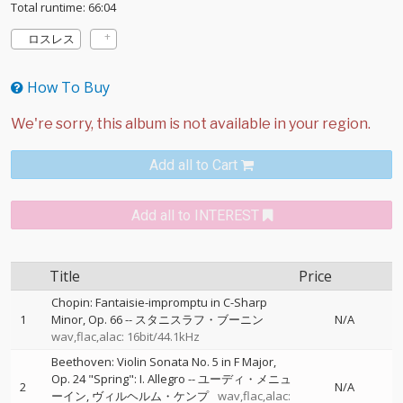
Total runtime: 66:04
ロスレス
How To Buy
Add all to Cart
Add all to INTEREST
Title
Price
Chopin: Fantaisie-impromptu in C-Sharp
1
Minor, Op. 66
--
スタニスラフ・ブーニン
N/A
wav,flac,alac: 16bit/44.1kHz
Beethoven: Violin Sonata No. 5 in F Major,
Op. 24 "Spring": I. Allegro
--
ユーディ・メニュ
2
N/A
ーイン
ヴィルヘルム・ケンプ
wav,flac,alac: