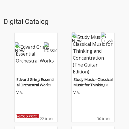
Digital Catalog
Edvard Grieg: Essenti
Study Music - Classical
al Orchestral Works
Music for Thinking an
d Concentration (The
V.A.
V.A.
Guitar Edition)
GOOD PRICE!
22 tracks
30 tracks