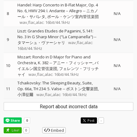
Handel: Harp Concerto in B-Flat Major, Op. 4
No. 6, HWV 294: I. Andante – Allegro
--
ニカノ
8
N/A
ール・サバレタ
ポール・ケンツ室内管弦楽団
wav,flac,alac: 16bit/44.1kHz
Liszt: Grandes Etudes de Paganini, S.141:
No. 3 In G Sharp Minor ("La Campanella")
--
9
N/A
タマーシュ・ヴァーシャリ
wav,flac,alac:
16bit/44.1kHz
Mozart: Rondo in D Major for Piano and
Orchestra, K. 382
--
アニー・フィッシャー
バ
10
N/A
イエルン国立管弦楽団
フェレンツ・フリッチ
ャイ
wav,flac,alac: 16bit/44.1kHz
Tchaikovsky: The Sleeping Beauty, Suite,
11
Op. 66a, TH 234: 5. Valse
--
ボストン交響楽団
N/A
小澤征爾
wav,flac,alac: 16bit/44.1kHz
Report about incorrect data
Post
-
Embed
Like!
0