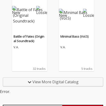
Battle of Fates (Origin
Minimal Bass (Vol.5)
al Soundtrack)
V.A.
V.A.
32 tracks
5 tracks
View More Digital Catalog
Error.