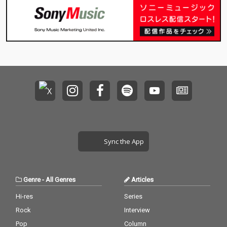
Sync the App
Genre
-
All Genres
Articles
Hi-res
Series
Rock
Interview
Pop
Column