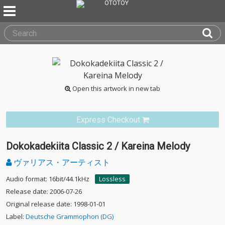
Open this artwork in new tab
Express Checkout
Dokokadekiita Classic 2 / Kareina Melody
ヴァリアス・アーティスト
Audio format: 16bit/44.1kHz
Lossless
Release date: 2006-07-26
Original release date: 1998-01-01
Label:
Deutsche Grammophon (DG)