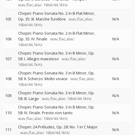
wav,flac,alac: 16bit/44.1kHz
Chopin: Piano Sonata No. 2 in B-Flat Minor,
105
Op. 35: III. Marche funèbre
wav,flac,alac:
N/A
16bit/44.1kHz
Chopin: Piano Sonata No. 2 in B-Flat Minor,
106
Op. 35: IV. Finale
wav,flac,alac:
N/A
16bit/44.1kHz
Chopin: Piano Sonata No. 3 in B Minor, Op.
107
58: I. Allegro maestoso
wav,flac,alac:
N/A
16bit/44.1kHz
Chopin: Piano Sonata No. 3 in B Minor, Op.
108
58: II. Scherzo. Molto vivace
wav,flac,alac:
N/A
16bit/44.1kHz
Chopin: Piano Sonata No. 3 in B Minor, Op.
109
N/A
58: III. Largo
wav,flac,alac: 16bit/44.1kHz
Chopin: Piano Sonata No. 3 in B Minor, Op.
110
58: IV. Finale. Presto non tanto
N/A
wav,flac,alac: 16bit/44.1kHz
Chopin: 24 Préludes, Op. 28: No. 1 in C Major
111
N/A
wav,flac,alac: 16bit/44.1kHz