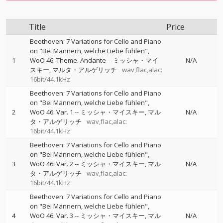
Title
Price
Beethoven: 7 Variations for Cello and Piano
on "Bei Männern, welche Liebe fühlen",
1
WoO 46: Theme. Andante
--
ミッシャ・マイ
N/A
スキー
マルタ・アルゲリッチ
wav,flac,alac:
16bit/44.1kHz
Beethoven: 7 Variations for Cello and Piano
on "Bei Männern, welche Liebe fühlen",
2
WoO 46: Var. 1
--
ミッシャ・マイスキー
マル
N/A
タ・アルゲリッチ
wav,flac,alac:
16bit/44.1kHz
Beethoven: 7 Variations for Cello and Piano
on "Bei Männern, welche Liebe fühlen",
3
WoO 46: Var. 2
--
ミッシャ・マイスキー
マル
N/A
タ・アルゲリッチ
wav,flac,alac:
16bit/44.1kHz
Beethoven: 7 Variations for Cello and Piano
on "Bei Männern, welche Liebe fühlen",
4
WoO 46: Var. 3
--
ミッシャ・マイスキー
マル
N/A