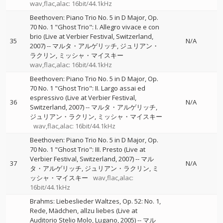
wav,flac,alac: 16bit/44.1kHz
Beethoven: Piano Trio No. 5 in D Major, Op.
70 No. 1 "Ghost Trio": I. Allegro vivace e con
brio (Live at Verbier Festival, Switzerland,
35
N/A
2007)
--
マルタ・アルゲリッチ
ジュリアン・
ラクリン
ミッシャ・マイスキー
wav,flac,alac: 16bit/44.1kHz
Beethoven: Piano Trio No. 5 in D Major, Op.
70 No. 1 "Ghost Trio": II. Largo assai ed
espressivo (Live at Verbier Festival,
36
N/A
Switzerland, 2007)
--
マルタ・アルゲリッチ
ジュリアン・ラクリン
ミッシャ・マイスキー
wav,flac,alac: 16bit/44.1kHz
Beethoven: Piano Trio No. 5 in D Major, Op.
70 No. 1 "Ghost Trio": III. Presto (Live at
Verbier Festival, Switzerland, 2007)
--
マル
37
N/A
タ・アルゲリッチ
ジュリアン・ラクリン
ミ
ッシャ・マイスキー
wav,flac,alac:
16bit/44.1kHz
Brahms: Liebeslieder Waltzes, Op. 52: No. 1,
Rede, Mädchen, allzu liebes (Live at
Auditorio Stelio Molo, Lugano, 2005)
--
マル