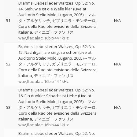
Brahms: Liebeslieder Waltzes, Op. 52: No.
14, Sieh, wie ist die Welle klar (Live at
Auditorio Stelio Molo, Lugano, 2005)
--
マル
51
タ・アルゲリッチ
ガブリエラ・モンテーロ
N/A
Coro della Radiotelevisione della Svizzera
Italiana
ディエゴ・ファソリス
wav,flac,alac: 16bit/44.1kHz
Brahms: Liebeslieder Waltzes, Op. 52: No.
15, Nachtigall, sie singt so schön (Live at
Auditorio Stelio Molo, Lugano, 2005)
--
マル
52
タ・アルゲリッチ
ガブリエラ・モンテーロ
N/A
Coro della Radiotelevisione della Svizzera
Italiana
ディエゴ・ファソリス
wav,flac,alac: 16bit/44.1kHz
Brahms: Liebeslieder Waltzes, Op. 52: No.
16, Ein dunkler Schacht ist Liebe (Live at
Auditorio Stelio Molo, Lugano, 2005)
--
マル
53
タ・アルゲリッチ
ガブリエラ・モンテーロ
N/A
Coro della Radiotelevisione della Svizzera
Italiana
ディエゴ・ファソリス
wav,flac,alac: 16bit/44.1kHz
Brahms: Liebeslieder Waltzes, Op. 52: No.