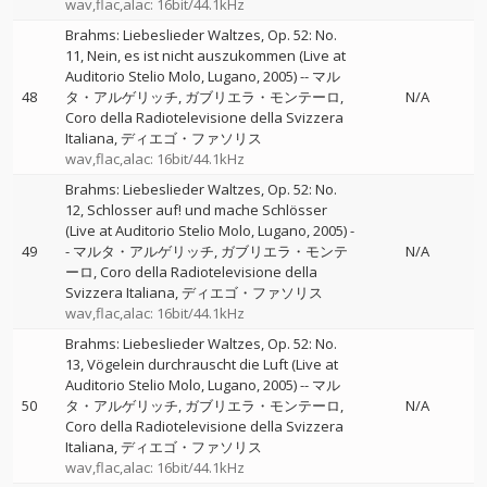
wav,flac,alac: 16bit/44.1kHz
Brahms: Liebeslieder Waltzes, Op. 52: No.
11, Nein, es ist nicht auszukommen (Live at
Auditorio Stelio Molo, Lugano, 2005)
--
マル
48
タ・アルゲリッチ
ガブリエラ・モンテーロ
N/A
Coro della Radiotelevisione della Svizzera
Italiana
ディエゴ・ファソリス
wav,flac,alac: 16bit/44.1kHz
Brahms: Liebeslieder Waltzes, Op. 52: No.
12, Schlosser auf! und mache Schlösser
(Live at Auditorio Stelio Molo, Lugano, 2005)
-
49
-
マルタ・アルゲリッチ
ガブリエラ・モンテ
N/A
ーロ
Coro della Radiotelevisione della
Svizzera Italiana
ディエゴ・ファソリス
wav,flac,alac: 16bit/44.1kHz
Brahms: Liebeslieder Waltzes, Op. 52: No.
13, Vögelein durchrauscht die Luft (Live at
Auditorio Stelio Molo, Lugano, 2005)
--
マル
50
タ・アルゲリッチ
ガブリエラ・モンテーロ
N/A
Coro della Radiotelevisione della Svizzera
Italiana
ディエゴ・ファソリス
wav,flac,alac: 16bit/44.1kHz