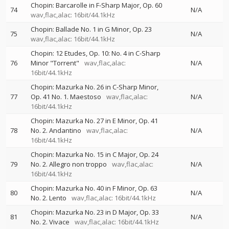
Chopin: Barcarolle in F-Sharp Major, Op. 60
74
N/A
wav,flac,alac: 16bit/44.1kHz
Chopin: Ballade No. 1 in G Minor, Op. 23
75
N/A
wav,flac,alac: 16bit/44.1kHz
Chopin: 12 Etudes, Op. 10: No. 4 in C-Sharp
76
Minor "Torrent"
wav,flac,alac:
N/A
16bit/44.1kHz
Chopin: Mazurka No. 26 in C-Sharp Minor,
77
Op. 41 No. 1. Maestoso
wav,flac,alac:
N/A
16bit/44.1kHz
Chopin: Mazurka No. 27 in E Minor, Op. 41
78
No. 2. Andantino
wav,flac,alac:
N/A
16bit/44.1kHz
Chopin: Mazurka No. 15 in C Major, Op. 24
79
No. 2. Allegro non troppo
wav,flac,alac:
N/A
16bit/44.1kHz
Chopin: Mazurka No. 40 in F Minor, Op. 63
80
N/A
No. 2. Lento
wav,flac,alac: 16bit/44.1kHz
Chopin: Mazurka No. 23 in D Major, Op. 33
81
N/A
No. 2. Vivace
wav,flac,alac: 16bit/44.1kHz