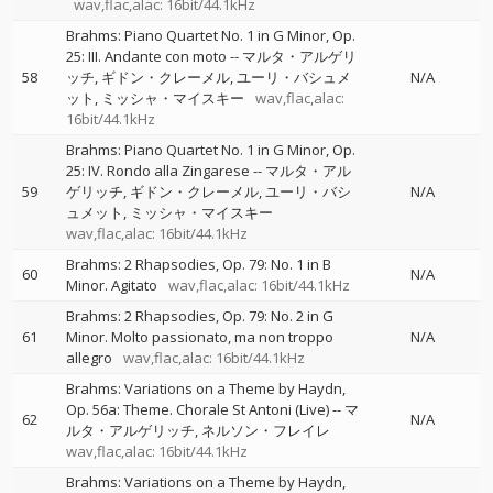
wav,flac,alac: 16bit/44.1kHz
Brahms: Piano Quartet No. 1 in G Minor, Op.
25: III. Andante con moto
--
マルタ・アルゲリ
58
ッチ
ギドン・クレーメル
ユーリ・バシュメ
N/A
ット
ミッシャ・マイスキー
wav,flac,alac:
16bit/44.1kHz
Brahms: Piano Quartet No. 1 in G Minor, Op.
25: IV. Rondo alla Zingarese
--
マルタ・アル
59
ゲリッチ
ギドン・クレーメル
ユーリ・バシ
N/A
ュメット
ミッシャ・マイスキー
wav,flac,alac: 16bit/44.1kHz
Brahms: 2 Rhapsodies, Op. 79: No. 1 in B
60
N/A
Minor. Agitato
wav,flac,alac: 16bit/44.1kHz
Brahms: 2 Rhapsodies, Op. 79: No. 2 in G
61
Minor. Molto passionato, ma non troppo
N/A
allegro
wav,flac,alac: 16bit/44.1kHz
Brahms: Variations on a Theme by Haydn,
Op. 56a: Theme. Chorale St Antoni (Live)
--
マ
62
N/A
ルタ・アルゲリッチ
ネルソン・フレイレ
wav,flac,alac: 16bit/44.1kHz
Brahms: Variations on a Theme by Haydn,