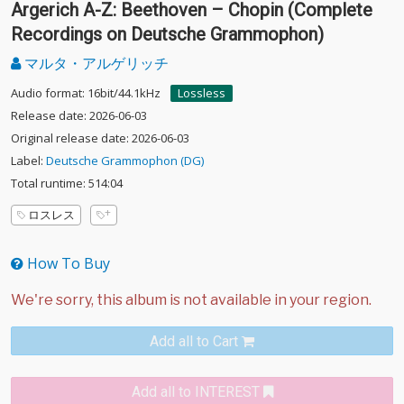
Argerich A-Z: Beethoven – Chopin (Complete
Recordings on Deutsche Grammophon)
マルタ・アルゲリッチ
Audio format: 16bit/44.1kHz
Lossless
Release date: 2026-06-03
Original release date: 2026-06-03
Label:
Deutsche Grammophon (DG)
Total runtime: 514:04
ロスレス
How To Buy
Add all to Cart
Add all to INTEREST