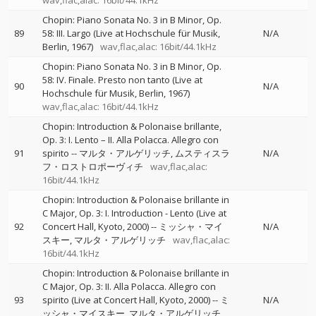
wav,flac,alac: 16bit/44.1kHz
Chopin: Piano Sonata No. 3 in B Minor, Op.
89
58: III. Largo (Live at Hochschule für Musik,
N/A
Berlin, 1967)
wav,flac,alac: 16bit/44.1kHz
Chopin: Piano Sonata No. 3 in B Minor, Op.
58: IV. Finale. Presto non tanto (Live at
90
N/A
Hochschule für Musik, Berlin, 1967)
wav,flac,alac: 16bit/44.1kHz
Chopin: Introduction & Polonaise brillante,
Op. 3: I. Lento – II. Alla Polacca. Allegro con
91
spirito
--
マルタ・アルゲリッチ
ムスティスラ
N/A
フ・ロストロポーヴィチ
wav,flac,alac:
16bit/44.1kHz
Chopin: Introduction & Polonaise brillante in
C Major, Op. 3: I. Introduction - Lento (Live at
92
Concert Hall, Kyoto, 2000)
--
ミッシャ・マイ
N/A
スキー
マルタ・アルゲリッチ
wav,flac,alac:
16bit/44.1kHz
Chopin: Introduction & Polonaise brillante in
C Major, Op. 3: II. Alla Polacca. Allegro con
93
spirito (Live at Concert Hall, Kyoto, 2000)
--
ミ
N/A
ッシャ・マイスキー
マルタ・アルゲリッチ