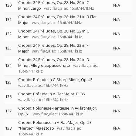
Chopin: 24 Préludes, Op. 28: No. 20 in C
130
N/A
Minor: Largo
wav,flac,alac: 16bit/44.1kHz
Chopin: 24 Préludes, Op. 28: No. 21 in B-Flat
131
N/A
Major
wav,flac,alac: 16bit/44.1kHz
Chopin: 24 Préludes, Op. 28: No. 22 in G
132
N/A
Minor
wav,flac,alac: 16bit/44.1kHz
Chopin: 24 Préludes, Op. 28: No. 23 in F
133
N/A
Major
wav,flac,alac: 16bit/44.1kHz
Chopin: 24 Préludes, Op. 28: No. 24 in D
134
Minor: Allegro appassionato
wav,flac,alac:
N/A
16bit/44.1kHz
Chopin: Prélude in C-Sharp Minor, Op. 45
135
N/A
wav,flac,alac: 16bit/44.1kHz
Chopin: Prélude in A-Flat Major, B. 86
136
N/A
wav,flac,alac: 16bit/44.1kHz
Chopin: Polonaise-Fantaisie in A-Flat Major,
137
N/A
Op. 61
wav,flac,alac: 16bit/44.1kHz
Chopin: Polonaise in A-Flat Major, Op. 53
138
"Heroic": Maestoso
wav,flac,alac:
N/A
16bit/44.1kHz