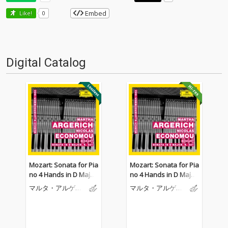
Embed
Like!
0
Digital Catalog
Mozart: Sonata for Pia
Mozart: Sonata for Pia
no 4 Hands in D Major,
no 4 Hands in D Major,
K. 381 (Live)
K. 381 (Live)
マルタ・アルゲリ
マルタ・アルゲリ
ッチ
ッチ