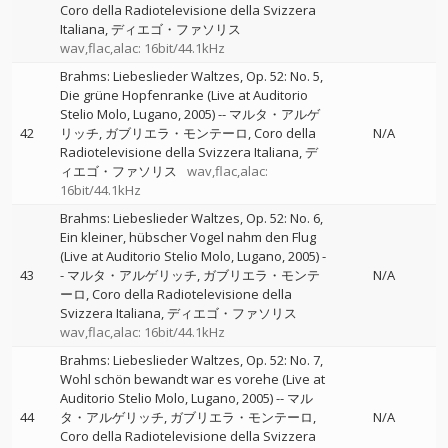
Coro della Radiotelevisione della Svizzera
Italiana
ディエゴ・ファソリス
wav,flac,alac: 16bit/44.1kHz
Brahms: Liebeslieder Waltzes, Op. 52: No. 5,
Die grüne Hopfenranke (Live at Auditorio
Stelio Molo, Lugano, 2005)
--
マルタ・アルゲ
42
リッチ
ガブリエラ・モンテーロ
Coro della
N/A
Radiotelevisione della Svizzera Italiana
デ
ィエゴ・ファソリス
wav,flac,alac:
16bit/44.1kHz
Brahms: Liebeslieder Waltzes, Op. 52: No. 6,
Ein kleiner, hübscher Vogel nahm den Flug
(Live at Auditorio Stelio Molo, Lugano, 2005)
-
43
-
マルタ・アルゲリッチ
ガブリエラ・モンテ
N/A
ーロ
Coro della Radiotelevisione della
Svizzera Italiana
ディエゴ・ファソリス
wav,flac,alac: 16bit/44.1kHz
Brahms: Liebeslieder Waltzes, Op. 52: No. 7,
Wohl schön bewandt war es vorehe (Live at
Auditorio Stelio Molo, Lugano, 2005)
--
マル
44
タ・アルゲリッチ
ガブリエラ・モンテーロ
N/A
Coro della Radiotelevisione della Svizzera