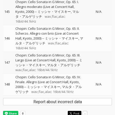
Chopin: Cello Sonata in G Minor, Op. 65: I.
Allegro moderato (Live at Concert Hall,
145
Kyoto, 2000)
--
ミッシャ・マイスキー
マル
N/A
タ・アルゲリッチ
wav,flac,alac:
16bit/44.1kHz
Chopin: Cello Sonata in G Minor, Op. 65: II.
Scherzo. Allegro con brio (Live at Concert
146
Hall, Kyoto, 2000)
--
ミッシャ・マイスキー
マ
N/A
ルタ・アルゲリッチ
wav,flac,alac:
16bit/44.1kHz
Chopin: Cello Sonata in G Minor, Op. 65: III.
Largo (Live at Concert Hall, Kyoto, 2000)
--
ミ
147
N/A
ッシャ・マイスキー
マルタ・アルゲリッチ
wav,flac,alac: 16bit/44.1kHz
Chopin: Cello Sonata in G Minor, Op. 65: IV.
Finale. Allegro (Live at Concert Hall, Kyoto,
148
N/A
2000)
--
ミッシャ・マイスキー
マルタ・アル
ゲリッチ
wav,flac,alac: 16bit/44.1kHz
Report about incorrect data
Post
-