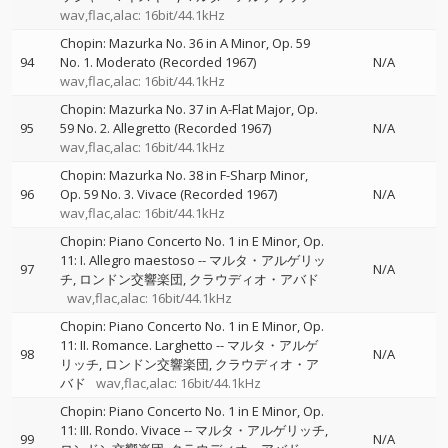
wav,flac,alac: 16bit/44.1kHz
Chopin: Mazurka No. 36 in A Minor, Op. 59
94
No. 1. Moderato (Recorded 1967)
N/A
wav,flac,alac: 16bit/44.1kHz
Chopin: Mazurka No. 37 in A-Flat Major, Op.
95
59 No. 2. Allegretto (Recorded 1967)
N/A
wav,flac,alac: 16bit/44.1kHz
Chopin: Mazurka No. 38 in F-Sharp Minor,
96
Op. 59 No. 3. Vivace (Recorded 1967)
N/A
wav,flac,alac: 16bit/44.1kHz
Chopin: Piano Concerto No. 1 in E Minor, Op.
11: I. Allegro maestoso
--
マルタ・アルゲリッ
97
N/A
チ
ロンドン交響楽団
クラウディオ・アバド
wav,flac,alac: 16bit/44.1kHz
Chopin: Piano Concerto No. 1 in E Minor, Op.
11: II. Romance. Larghetto
--
マルタ・アルゲ
98
N/A
リッチ
ロンドン交響楽団
クラウディオ・ア
バド
wav,flac,alac: 16bit/44.1kHz
Chopin: Piano Concerto No. 1 in E Minor, Op.
11: III. Rondo. Vivace
--
マルタ・アルゲリッチ
99
N/A