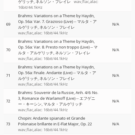
ゲリッチ
ネルソン・フレイレ
wav,flac,alac:
16bit/44.1kHz
Brahms: Variations on a Theme by Haydn,
Op. 56a: Var. 7. Grazioso (Live)
--
マルタ・ア
69
N/A
ルゲリッチ
ネルソン・フレイレ
wav,flac,alac: 16bit/44.1kHz
Brahms: Variations on a Theme by Haydn,
Op. 56a: Var. 8. Presto non troppo (Live)
--
マ
70
N/A
ルタ・アルゲリッチ
ネルソン・フレイレ
wav,flac,alac: 16bit/44.1kHz
Brahms: Variations on a Theme by Haydn,
Op. 56a: Finale. Andante (Live)
--
マルタ・ア
71
N/A
ルゲリッチ
ネルソン・フレイレ
wav,flac,alac: 16bit/44.1kHz
Brahms: Souvenir de la Russie, Anh. 4/6: No.
3, Romance de Warlamoff (Live)
--
エフゲニ
72
N/A
ー・キーシン
マルタ・アルゲリッチ
wav,flac,alac: 16bit/44.1kHz
Chopin: Andante spianato et Grande
73
Polonaise brillante in E-Flat Major, Op. 22
N/A
wav,flac,alac: 16bit/44.1kHz