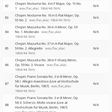
Chopin: Nocturne No. 4 in F Major, Op. 15 No.
82
N/A
1
wav,flac,alac: 16bit/44.1kHz
Chopin: Nocturne No. 16 in E-Flat Major, Op.
83
N/A
55 No. 2
wav,flac,alac: 16bit/44.1kHz
Chopin: Mazurka No. 36 in A Minor, Op. 59
84
No. 1. Moderato
wav,flac,alac:
N/A
16bit/44.1kHz
Chopin: Mazurka No. 37 in A-Flat Major, Op.
85
59 No. 2. Allegretto
wav,flac,alac:
N/A
16bit/44.1kHz
Chopin: Mazurka No. 38 in F-Sharp Minor,
86
Op. 59 No. 3. Vivace
wav,flac,alac:
N/A
16bit/44.1kHz
Chopin: Piano Sonata No. 3 in B Minor, Op.
58: I. Allegro maestoso (Live at Hochschule
87
N/A
für Musik, Berlin, 1967)
wav,flac,alac:
16bit/44.1kHz
Chopin: Piano Sonata No. 3 in B Minor, Op.
58: II. Scherzo. Molto vivace (Live at
88
N/A
Hochschule für Musik, Berlin, 1967)