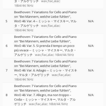
タ・アルゲリッチ
wav,flac,alac:
16bit/44.1kHz
Beethoven: 7 Variations for Cello and Piano
on "Bei Männern, welche Liebe fühlen",
5
WoO 46: Var. 4
--
ミッシャ・マイスキー
マル
N/A
タ・アルゲリッチ
wav,flac,alac:
16bit/44.1kHz
Beethoven: 7 Variations for Cello and Piano
on "Bei Männern, welche Liebe fühlen",
6
WoO 46: Var. 5. Si prenda il tempo un poco
N/A
più vivace
--
ミッシャ・マイスキー
マルタ・
アルゲリッチ
wav,flac,alac: 16bit/44.1kHz
Beethoven: 7 Variations for Cello and Piano
on "Bei Männern, welche Liebe fühlen",
7
WoO 46: Var. 6. Adagio
--
ミッシャ・マイスキ
N/A
ー
マルタ・アルゲリッチ
wav,flac,alac:
16bit/44.1kHz
Beethoven: 7 Variations for Cello and Piano
on "Bei Männern, welche Liebe fühlen",
8
WoO 46: Var. 7. Allegro, ma non troppo –
N/A
Coda
--
ミッシャ・マイスキー
マルタ・アル
ゲリッチ
wav,flac,alac: 16bit/44.1kHz