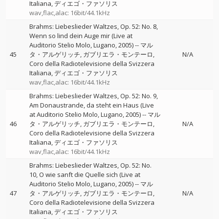
Italiana
ディエゴ・ファソリス
wav,flac,alac: 16bit/44.1kHz
Brahms: Liebeslieder Waltzes, Op. 52: No. 8,
Wenn so lind dein Auge mir (Live at
Auditorio Stelio Molo, Lugano, 2005)
--
マル
45
タ・アルゲリッチ
ガブリエラ・モンテーロ
N/A
Coro della Radiotelevisione della Svizzera
Italiana
ディエゴ・ファソリス
wav,flac,alac: 16bit/44.1kHz
Brahms: Liebeslieder Waltzes, Op. 52: No. 9,
Am Donaustrande, da steht ein Haus (Live
at Auditorio Stelio Molo, Lugano, 2005)
--
マル
46
タ・アルゲリッチ
ガブリエラ・モンテーロ
N/A
Coro della Radiotelevisione della Svizzera
Italiana
ディエゴ・ファソリス
wav,flac,alac: 16bit/44.1kHz
Brahms: Liebeslieder Waltzes, Op. 52: No.
10, O wie sanft die Quelle sich (Live at
Auditorio Stelio Molo, Lugano, 2005)
--
マル
47
タ・アルゲリッチ
ガブリエラ・モンテーロ
N/A
Coro della Radiotelevisione della Svizzera
Italiana
ディエゴ・ファソリス