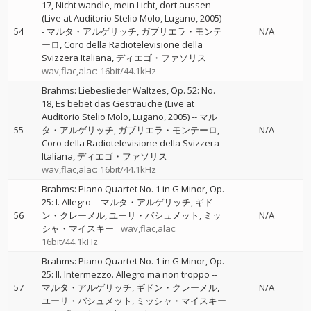
17, Nicht wandle, mein Licht, dort aussen
(Live at Auditorio Stelio Molo, Lugano, 2005)
-
54
-
マルタ・アルゲリッチ
ガブリエラ・モンテ
N/A
ーロ
Coro della Radiotelevisione della
Svizzera Italiana
ディエゴ・ファソリス
wav,flac,alac: 16bit/44.1kHz
Brahms: Liebeslieder Waltzes, Op. 52: No.
18, Es bebet das Gesträuche (Live at
Auditorio Stelio Molo, Lugano, 2005)
--
マル
55
タ・アルゲリッチ
ガブリエラ・モンテーロ
N/A
Coro della Radiotelevisione della Svizzera
Italiana
ディエゴ・ファソリス
wav,flac,alac: 16bit/44.1kHz
Brahms: Piano Quartet No. 1 in G Minor, Op.
25: I. Allegro
--
マルタ・アルゲリッチ
ギド
56
ン・クレーメル
ユーリ・バシュメット
ミッ
N/A
シャ・マイスキー
wav,flac,alac:
16bit/44.1kHz
Brahms: Piano Quartet No. 1 in G Minor, Op.
25: II. Intermezzo. Allegro ma non troppo
--
57
マルタ・アルゲリッチ
ギドン・クレーメル
N/A
ユーリ・バシュメット
ミッシャ・マイスキー