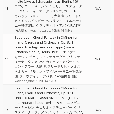
molto (Live at Schauspielhaus, Berlin, 1991)
--
エフゲニー・キーシン
チェリル・ステューダ
13
N/A
ー
クリスティーナ・クレメンツ
カミーレ・
カパッソ
ジョン・アラー
大島博
フリードリ
ヒ・メルスベルガー
ベルリン・フィルハーモ
ニー管弦楽団
クラウディオ・アバド
RIAS室
内合唱団
wav,flac,alac: 16bit/44.1kHz
Beethoven: Choral Fantasy in C Minor for
Piano, Chorus and Orchestra, Op. 80: II.
Finale: b. Adagio ma non troppo (Live at
Schauspielhaus, Berlin, 1991)
--
エフゲニー・
キーシン
チェリル・ステューダー
クリステ
14
N/A
ィーナ・クレメンツ
カミーレ・カパッソ
ジ
ョン・アラー
大島博
フリードリヒ・メルス
ベルガー
ベルリン・フィルハーモニー管弦楽
団
クラウディオ・アバド
RIAS室内合唱団
wav,flac,alac: 16bit/44.1kHz
Beethoven: Choral Fantasy in C Minor for
Piano, Chorus and Orchestra, Op. 80: II.
Finale: c. Marcia, assai vivace - Allegro (Live
at Schauspielhaus, Berlin, 1991)
--
エフゲニ
ー・キーシン
チェリル・ステューダー
クリ
15
N/A
スティーナ・クレメンツ
カミーレ・カパッソ