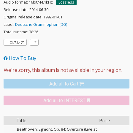
Audio format: 16bit/44.1kHz
Lossless
Release date: 2014-06-30
Original release date: 1992-01-01
Label:
Deutsche Grammophon (DG)
Total runtime: 78:26
ロスレス
How To Buy
Add all to Cart
Add all to INTEREST
Title
Price
Beethoven: Egmont, Op. 84: Overture (Live at