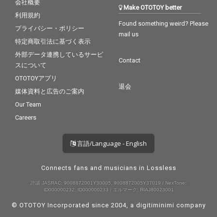
会社概要
Make OTOTOY better
利用規約
Found something weird? Please
プライバシー・ポリシー
mail us
特定商取引法に基づく表示
外部データ連携しているサービ
Contact
スについて
OTOTOYアプリ
退会
媒体資料と広告のご案内
Our Team
Careers
言語/Language - English
Connects fans and musicians in Lossless
許諾 JASRAC: 9008872001Y30005, 9008872005Y37019 / NexTone:
ID000000232, ID000000233 / エルマーク: RIAJ80023001
© OTOTOY Incorporated since 2004, a
digitiminimi
company