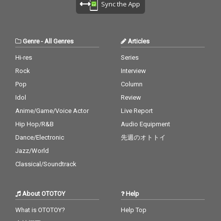
Sync the App
Genre
-
All Genres
Articles
Hi-res
Series
Rock
Interview
Pop
Column
Idol
Review
Anime/Game/Voice Actor
Live Report
Hip Hop/R&B
Audio Equipment
Dance/Electronic
先週のオトトイ
Jazz/World
Classical/Soundtrack
About OTOTOY
Help
What is OTOTOY?
Help Top