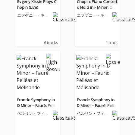
Evgeny Kissin Plays C
Chopin: Piano Concert
hopin (Live)
o No. 2 in F Minor, Op.
21: III. Allegro vivace (Li
エフゲニー・キー
エフゲニー・キー
ve)
シン
シン
6 tracks
1 track
Franck: Symphony in
Franck: Symphony in
D Minor – Fauré: Pellé
D Minor – Fauré: Pellé
as et Mélisande
as et Mélisande
ベルリン・フィル
ベルリン・フィル
ハーモニー管弦楽
ハーモニー管弦楽
団
団