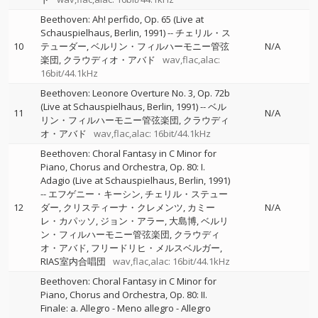
Beethoven: Ah! perfido, Op. 65 (Live at
Schauspielhaus, Berlin, 1991)
--
チェリル・ス
10
テューダー
ベルリン・フィルハーモニー管弦
N/A
楽団
クラウディオ・アバド
wav,flac,alac:
16bit/44.1kHz
Beethoven: Leonore Overture No. 3, Op. 72b
(Live at Schauspielhaus, Berlin, 1991)
--
ベル
11
N/A
リン・フィルハーモニー管弦楽団
クラウディ
オ・アバド
wav,flac,alac: 16bit/44.1kHz
Beethoven: Choral Fantasy in C Minor for
Piano, Chorus and Orchestra, Op. 80: I.
Adagio (Live at Schauspielhaus, Berlin, 1991)
--
エフゲニー・キーシン
チェリル・ステュー
12
ダー
クリスティーナ・クレメンツ
カミー
N/A
レ・カパッソ
ジョン・アラー
大島博
ベルリ
ン・フィルハーモニー管弦楽団
クラウディ
オ・アバド
フリードリヒ・メルスベルガー
RIAS室内合唱団
wav,flac,alac: 16bit/44.1kHz
Beethoven: Choral Fantasy in C Minor for
Piano, Chorus and Orchestra, Op. 80: II.
Finale: a. Allegro - Meno allegro - Allegro