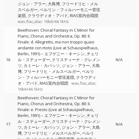
ジョン・アラー
大島博
フリードリヒ・メル
スベルガー
ベルリン・フィルハーモニー管弦
楽団
クラウディオ・アバド
RIAS室内合唱団
wav,flac,alac: 16bit/44.1kHz
Beethoven: Choral Fantasy in C Minor for
Piano, Chorus and Orchestra, Op. 80: II.
Finale: d. Allegretto, ma non troppo quasi
andante con moto (Live at Schauspielhaus,
Berlin, 1991)
--
エフゲニー・キーシン
チェリ
16
ル・ステューダー
クリスティーナ・クレメン
N/A
ツ
カミーレ・カパッソ
ジョン・アラー
大島
博
フリードリヒ・メルスベルガー
ベルリ
ン・フィルハーモニー管弦楽団
クラウディ
オ・アバド
RIAS室内合唱団
wav,flac,alac:
16bit/44.1kHz
Beethoven: Choral Fantasy in C Minor for
Piano, Chorus and Orchestra, Op. 80: II.
Finale: e. Presto (Live at Schauspielhaus,
Berlin, 1991)
--
エフゲニー・キーシン
チェリ
ル・ステューダー
クリスティーナ・クレメン
17
N/A
ツ
カミーレ・カパッソ
ジョン・アラー
大島
博
フリードリヒ・メルスベルガー
ベルリ