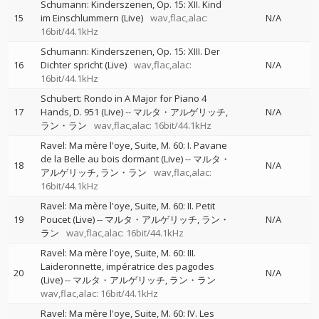
Schumann: Kinderszenen, Op. 15: XII. Kind
15
im Einschlummern (Live)
wav,flac,alac:
N/A
16bit/44.1kHz
Schumann: Kinderszenen, Op. 15: XIII. Der
16
Dichter spricht (Live)
wav,flac,alac:
N/A
16bit/44.1kHz
Schubert: Rondo in A Major for Piano 4
17
Hands, D. 951 (Live)
--
マルタ・アルゲリッチ
N/A
ラン・ラン
wav,flac,alac: 16bit/44.1kHz
Ravel: Ma mère l'oye, Suite, M. 60: I. Pavane
de la Belle au bois dormant (Live)
--
マルタ・
18
N/A
アルゲリッチ
ラン・ラン
wav,flac,alac:
16bit/44.1kHz
Ravel: Ma mère l'oye, Suite, M. 60: II. Petit
19
Poucet (Live)
--
マルタ・アルゲリッチ
ラン・
N/A
ラン
wav,flac,alac: 16bit/44.1kHz
Ravel: Ma mère l'oye, Suite, M. 60: III.
Laideronnette, impératrice des pagodes
20
N/A
(Live)
--
マルタ・アルゲリッチ
ラン・ラン
wav,flac,alac: 16bit/44.1kHz
Ravel: Ma mère l'oye, Suite, M. 60: IV. Les