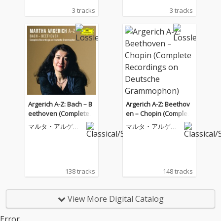
3 tracks
3 tracks
Argerich A-Z: Bach – B
Argerich A-Z: Beethov
eethoven (Complete R
en – Chopin (Complet
ecordings on Deutsch
e Recordings on Deut
マルタ・アルゲリ
マルタ・アルゲリ
e Grammophon)
sche Grammophon)
ッチ
ッチ
138 tracks
148 tracks
View More Digital Catalog
Error.