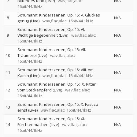
7
Bittendes Kind (Live)
wav,flac,alac:
N/A
16bit/44.1kHz
Schumann: Kinderszenen, Op. 15: V. Glückes
8
N/A
genug (Live)
wav,flac,alac: 16bit/44.1kHz
Schumann: Kinderszenen, Op. 15: VI.
9
Wichtige Begebenheit (Live)
wav,flac,alac:
N/A
16bit/44.1kHz
Schumann: Kinderszenen, Op. 15: VII.
10
Träumerei (Live)
wav,flac,alac:
N/A
16bit/44.1kHz
Schumann: Kinderszenen, Op. 15: VIII. Am
11
N/A
Kamin (Live)
wav,flac,alac: 16bit/44.1kHz
Schumann: Kinderszenen, Op. 15: IX. Ritter
12
vom Steckenpferd (Live)
wav,flac,alac:
N/A
16bit/44.1kHz
Schumann: Kinderszenen, Op. 15: X. Fast zu
13
N/A
ernst (Live)
wav,flac,alac: 16bit/44.1kHz
Schumann: Kinderszenen, Op. 15: XI.
14
Fürchtenmachen (Live)
wav,flac,alac:
N/A
16bit/44.1kHz