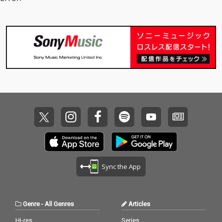
Sync the App
Genre
-
All Genres
Articles
Hi-res
Series