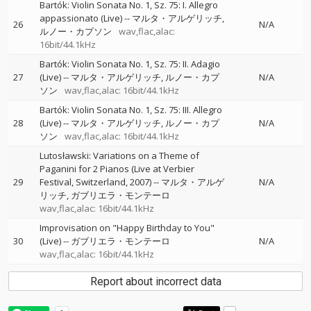
Bartók: Violin Sonata No. 1, Sz. 75: I. Allegro
appassionato (Live)
--
マルタ・アルゲリッチ
26
N/A
ルノー・カプソン
wav,flac,alac:
16bit/44.1kHz
Bartók: Violin Sonata No. 1, Sz. 75: II. Adagio
27
(Live)
--
マルタ・アルゲリッチ
ルノー・カプ
N/A
ソン
wav,flac,alac: 16bit/44.1kHz
Bartók: Violin Sonata No. 1, Sz. 75: III. Allegro
28
(Live)
--
マルタ・アルゲリッチ
ルノー・カプ
N/A
ソン
wav,flac,alac: 16bit/44.1kHz
Lutosławski: Variations on a Theme of
Paganini for 2 Pianos (Live at Verbier
29
Festival, Switzerland, 2007)
--
マルタ・アルゲ
N/A
リッチ
ガブリエラ・モンテーロ
wav,flac,alac: 16bit/44.1kHz
Improvisation on "Happy Birthday to You"
30
(Live)
--
ガブリエラ・モンテーロ
N/A
wav,flac,alac: 16bit/44.1kHz
Report about incorrect data