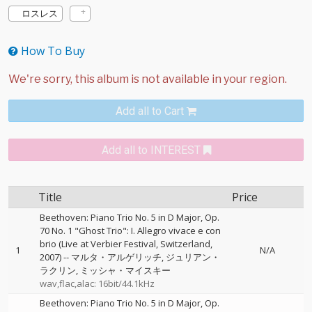
ロスレス
How To Buy
Add all to Cart
Add all to INTEREST
Title
Price
Beethoven: Piano Trio No. 5 in D Major, Op.
70 No. 1 "Ghost Trio": I. Allegro vivace e con
brio (Live at Verbier Festival, Switzerland,
1
N/A
2007)
--
マルタ・アルゲリッチ
ジュリアン・
ラクリン
ミッシャ・マイスキー
wav,flac,alac: 16bit/44.1kHz
Beethoven: Piano Trio No. 5 in D Major, Op.