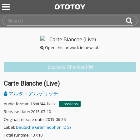
Open this artwork in new tab
Express Checkout
Carte Blanche (Live)
マルタ・アルゲリッチ
Audio format: 16bit/44.1kHz
Lossless
Release date: 2015-07-10
Original release date: 2015-06-26
Label:
Deutsche Grammophon (DG)
Total runtime: 137:10