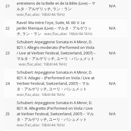
entretiens de la Belle et de la Bête (Live)
--
マ
21
N/A
ルタ・アルゲリッチ
ラン・ラン
wav,flac,alac: 16bit/44.1kHz
Ravel: Ma mère l'oye, Suite, M. 60: V. Le
22
jardin féerique (Live)
--
マルタ・アルゲリッ
N/A
チ
ラン・ラン
wav,flac,alac: 16bit/44.1kHz
Schubert: Arpeggione Sonata in A Minor, D.
821: I. Allegro moderato (Performed on Viola
23
/ Live at Verbier Festival, Switzerland, 2007)
--
N/A
マルタ・アルゲリッチ
ユーリ・バシュメット
wav,flac,alac: 16bit/44.1kHz
Schubert: Arpeggione Sonata in A Minor, D.
821: II. Adagio – (Performed on Viola / Live at
24
Verbier Festival, Switzerland, 2007)
--
マル
N/A
タ・アルゲリッチ
ユーリ・バシュメット
wav,flac,alac: 16bit/44.1kHz
Schubert: Arpeggione Sonata in A Minor, D.
821: III. Allegretto (Performed on Viola / Live
25
at Verbier Festival, Switzerland, 2007)
--
マル
N/A
タ・アルゲリッチ
ユーリ・バシュメット
wav,flac,alac: 16bit/44.1kHz