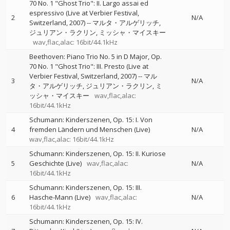
70 No. 1 "Ghost Trio": II. Largo assai ed
espressivo (Live at Verbier Festival,
2
N/A
Switzerland, 2007)
--
マルタ・アルゲリッチ
ジュリアン・ラクリン
ミッシャ・マイスキー
wav,flac,alac: 16bit/44.1kHz
Beethoven: Piano Trio No. 5 in D Major, Op.
70 No. 1 "Ghost Trio": III. Presto (Live at
Verbier Festival, Switzerland, 2007)
--
マル
3
N/A
タ・アルゲリッチ
ジュリアン・ラクリン
ミ
ッシャ・マイスキー
wav,flac,alac:
16bit/44.1kHz
Schumann: Kinderszenen, Op. 15: I. Von
4
fremden Ländern und Menschen (Live)
N/A
wav,flac,alac: 16bit/44.1kHz
Schumann: Kinderszenen, Op. 15: II. Kuriose
5
Geschichte (Live)
wav,flac,alac:
N/A
16bit/44.1kHz
Schumann: Kinderszenen, Op. 15: III.
6
Hasche-Mann (Live)
wav,flac,alac:
N/A
16bit/44.1kHz
Schumann: Kinderszenen, Op. 15: IV.