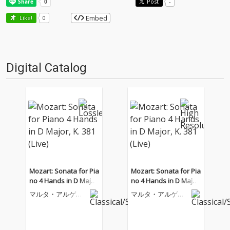
Post
-
Embed
Like!
0
Digital Catalog
Mozart: Sonata for Pia
Mozart: Sonata for Pia
no 4 Hands in D Major,
no 4 Hands in D Major,
K. 381 (Live)
K. 381 (Live)
マルタ・アルゲリ
マルタ・アルゲリ
ッチ
ッチ