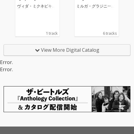
f David": David's Lame
ヴィダ・ミクネビキュ
ミルガ・グラジニーテ
ntation
ーテ
=ティーラ
1 track
6 tracks
View More Digital Catalog
Error.
Error.