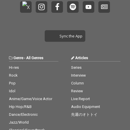
Sync the App
Genre
-
All Genres
Articles
Hi-res
Series
Rock
Interview
Pop
Column
Idol
Review
Anime/Game/Voice Actor
Live Report
Hip Hop/R&B
Audio Equipment
Dance/Electronic
先週のオトトイ
Jazz/World