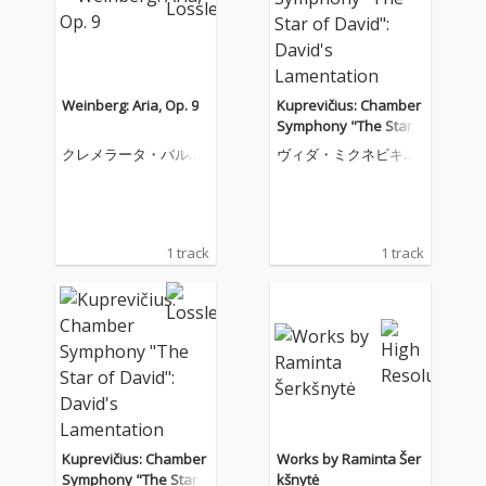
Weinberg: Aria, Op. 9
Kuprevičius: Chamber
Symphony "The Star o
f David": David's Lame
クレメラータ・バルテ
ヴィダ・ミクネビキュ
ntation
ィカ
ーテ
1 track
1 track
Kuprevičius: Chamber
Works by Raminta Šer
Symphony "The Star o
kšnytė