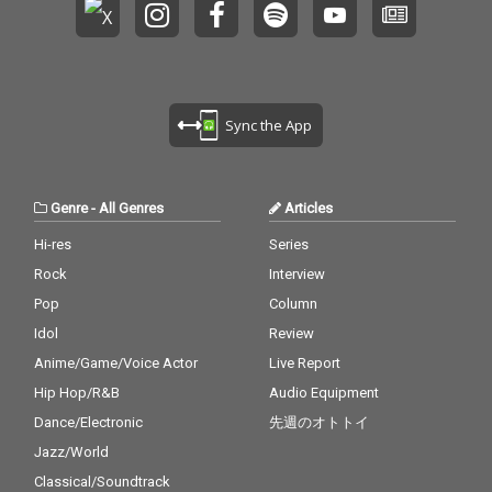
Sync the App
Genre
-
All Genres
Articles
Hi-res
Series
Rock
Interview
Pop
Column
Idol
Review
Anime/Game/Voice Actor
Live Report
Hip Hop/R&B
Audio Equipment
Dance/Electronic
先週のオトトイ
Jazz/World
Classical/Soundtrack