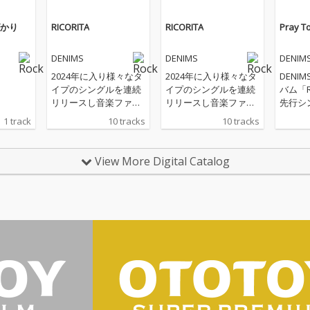
かり
RICORITA
RICORITA
Pray T
DENIMS
DENIMS
DENIM
2024年に入り様々なタ
2024年に入り様々なタ
DENI
イプのシングルを連続
イプのシングルを連続
バム「R
リリースし音楽ファン
リリースし音楽ファン
先行シン
をワクワクさせてきた
をワクワクさせてきた
o Th
1 track
10 tracks
10 tracks
DENIMS。そんな彼ら
DENIMS。そんな彼ら
スター
から遂に待望のニュー
から遂に待望のニュー
アルバムリリースのニ
アルバムリリースのニ
View More Digital Catalog
ュースが届いた!アルバ
ュースが届いた!アルバ
ムタイトルは『RICORI
ムタイトルは『RICORI
TA』。
TA』。