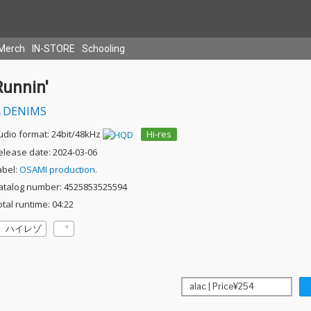
Merch
IN-STORE
Schooling
Runnin'
DENIMS
udio format: 24bit/48kHz
Hi-res
elease date: 2024-03-06
abel:
OSAMI production.
atalog number: 4525853525594
otal runtime: 04:22
ハイレゾ