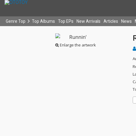
Genre Top
Top Albums
Top EPs
New Arrivals
Articles
News
Enlarge the artwork
A
R
L
C
T