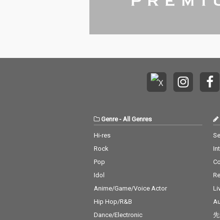
Genre
-
All Genres
Hi-res
Se
Rock
In
Pop
C
Idol
Re
Anime/Game/Voice Actor
Li
Hip Hop/R&B
Au
Dance/Electronic
先