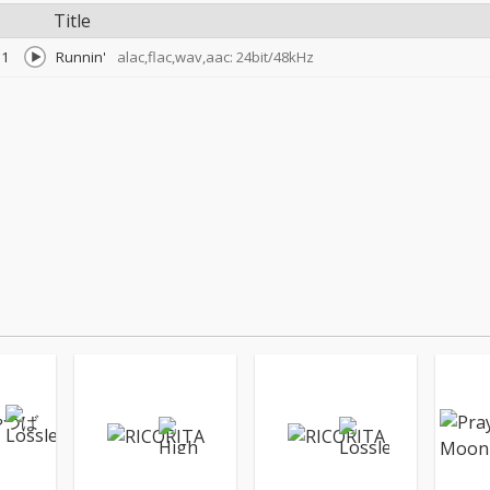
Title
1
Runnin'
alac,flac,wav,aac: 24bit/48kHz