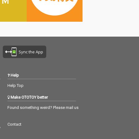
Sync the App
Help
Help Top
Make OTOTOY better
Found something weird? Please mail us
Contact
つ