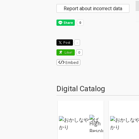
Report about incorrect data
Post
-
Like!
0
Embed
Digital Catalog