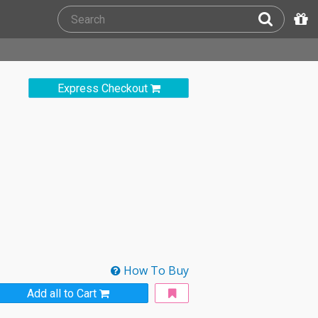
Express Checkout
How To Buy
Add all to Cart