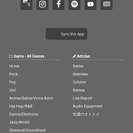
Sync the App
Genre
-
All Genres
Articles
Hi-res
Series
Rock
Interview
Pop
Column
Idol
Review
Anime/Game/Voice Actor
Live Report
Hip Hop/R&B
Audio Equipment
Dance/Electronic
先週のオトトイ
Jazz/World
Classical/Soundtrack