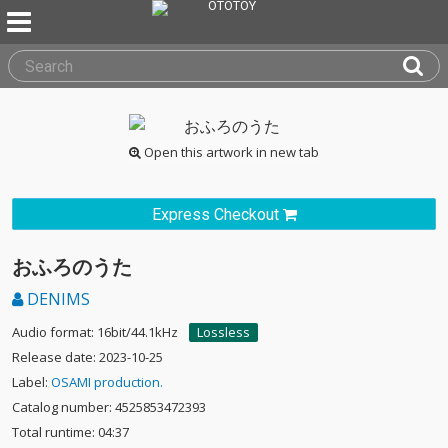
Open this artwork in new tab
Express Checkout
おふろのうた
DENIMS
Audio format: 16bit/44.1kHz
Lossless
Release date: 2023-10-25
Label:
OSAMI production.
Catalog number: 4525853472393
Total runtime: 04:37