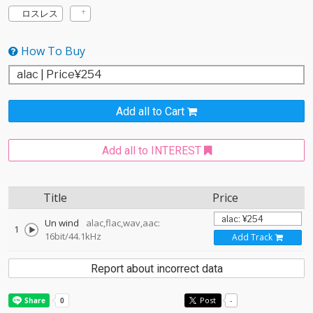
ロスレス
How To Buy
Add all to Cart
Add all to INTEREST
Title
Price
Un wind
alac,flac,wav,aac:
1
16bit/44.1kHz
Add Track
Report about incorrect data
Post
-