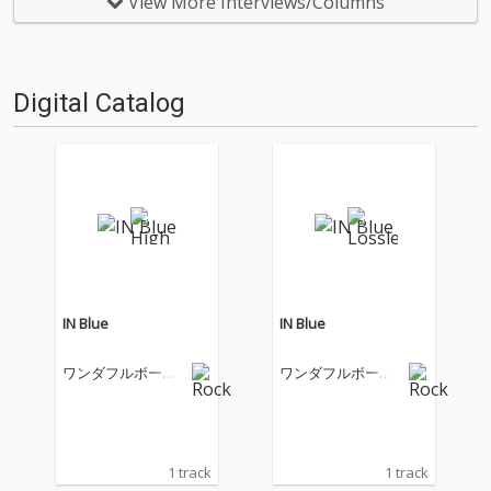
View More Interviews/Columns
担当するアツムワンダフルが初
ント〈WaikikiRecord …
登場。尊敬しあうふたりがする
会話の節々にはワンダフルボ…
Digital Catalog
IN Blue
IN Blue
ワンダフルボーイ
ワンダフルボーイ
ズ
ズ
1 track
1 track