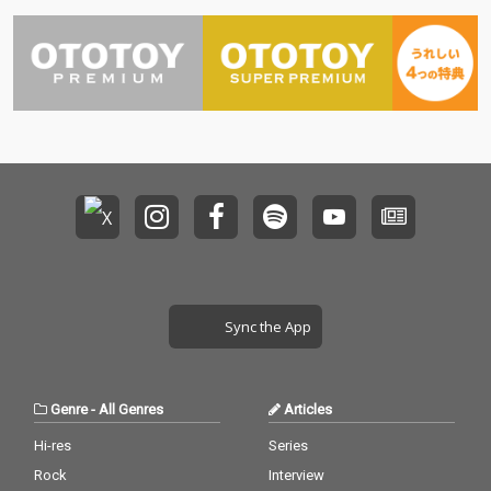
Sync the App
Genre
-
All Genres
Articles
Hi-res
Series
Rock
Interview