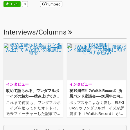
Embed
Like!
0
Interviews/Columns
インタビュー
インタビュー
改めて語られる、ワンダフルボ
祝19周年!!〈WaikikiRecord〉所
ーイズの魅力──積み上げてきた
属バンド座談会──20周年に向け
思いの根源に迫る
てつける色は?
これまで何度も、ワンダフルボ
ポップスをこよなく愛し、ELEKI
ーイズを追ってきたオトトイ。
BASSやワンダフルボーイズが所
過去フィーチャーした記事では
属する〈WaikikiRecord〉が19
フロントマンである、Sunday
周年を迎える!!! 今回は2018年7
カミデへの単独インタビューが
月16日(月)、TSUTAYA O-NESTに
中心だったが、今回はギターを
て開催される、19周年記念イベ