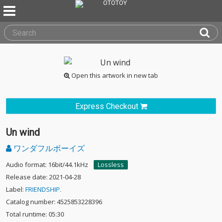
Open this artwork in new tab
Express Checkout
Un wind
ワンダフルボーイズ
Audio format: 16bit/44.1kHz
Lossless
Release date: 2021-04-28
Label:
FRIENDSHIP.
Catalog number: 4525853228396
Total runtime: 05:30