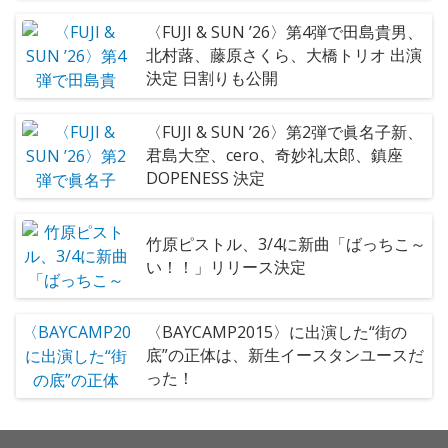
〈FUJI & SUN ’26〉第4弾で田島貴男、
北村蕗、藤原さくら、大橋トリオ 出演
決定 日割りも公開
〈FUJI & SUN ’26〉第2弾で眞名子新、
君島大空、cero、奇妙礼太郎、鎮座
DOPENESS 決定
竹原ピストル、3/4に新曲「ばっちこ～
い！！」リリース決定
〈BAYCAMP2015〉に出演した“街の
底”の正体は、新生イースタンユースだ
った！