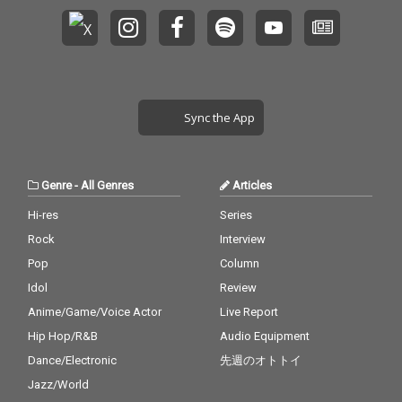
Sync the App
Genre
-
All Genres
Articles
Hi-res
Series
Rock
Interview
Pop
Column
Idol
Review
Anime/Game/Voice Actor
Live Report
Hip Hop/R&B
Audio Equipment
Dance/Electronic
先週のオトトイ
Jazz/World