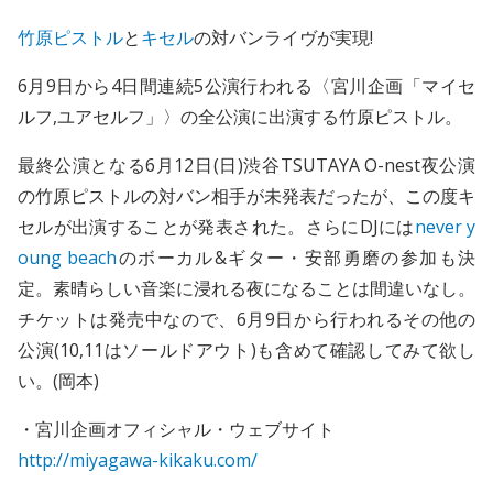
竹原ピストル
と
キセル
の対バンライヴが実現!
6月9日から4日間連続5公演行われる〈宮川企画「マイセ
ルフ,ユアセルフ」〉の全公演に出演する竹原ピストル。
最終公演となる6月12日(日)渋谷TSUTAYA O-nest夜公演
の竹原ピストルの対バン相手が未発表だったが、この度キ
セルが出演することが発表された。さらにDJには
never y
oung beach
のボーカル&ギター・安部勇磨の参加も決
定。素晴らしい音楽に浸れる夜になることは間違いなし。
チケットは発売中なので、6月9日から行われるその他の
公演(10,11はソールドアウト)も含めて確認してみて欲し
い。(岡本)
・宮川企画オフィシャル・ウェブサイト
http://miyagawa-kikaku.com/