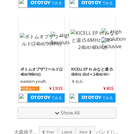
でみる
でみる
ボトムオブザワールド(2
KICELL EP in みなと湯 (5.
4bit/96kHz)
6MHz dsd + 24bit/48kH
z)
eastern youth
キセル
特典あり！
¥ 1,935
¥ 815
でみる
でみる
Show All
大森靖子、弾き語り&...
バンドじゃないもん！...
Prev
Latest
Next