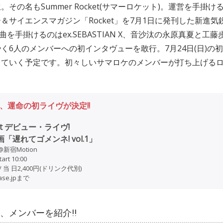
その名もSummer Rocket(サマーロケット)。運営を手掛
＆サイエンスマガジン「Rocket」を7月1日に発刊した新進気
e。楽曲を手掛けるのはex.SEBASTIAN X、音沙汰の永原真夏と工藤
く6人のメンバーへの初インタヴューを敢行。7月24日(日)の
していく予定です。初々しいサマロケのメンバーが打ち上げる
、運命の初ライヴが決定!!
ket デビュー・ライヴ!
 企画「遅れてゴメンネ! vol.1」
@新宿Motion
tart 10:00
円 / 当 日2,400円(ドリンク代別)
base.jpまで
、メンバーを紹介!!