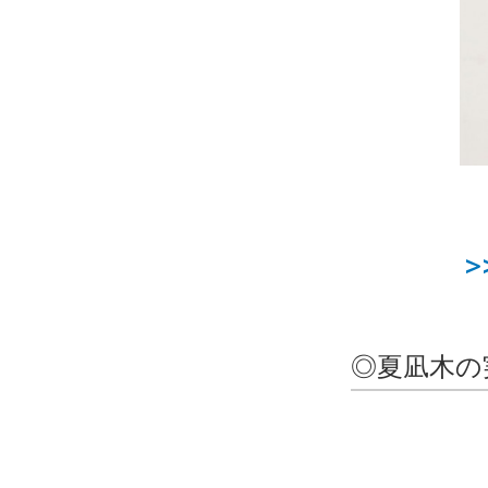
◎夏凪木の