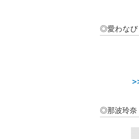
◎愛わなび
◎那波玲奈