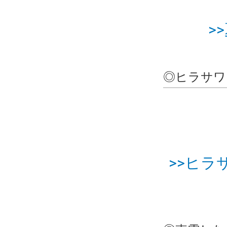
>
◎ヒラサワジ
>>ヒラ