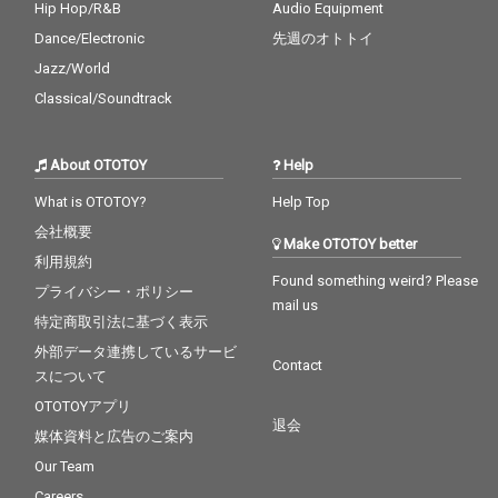
ff）ら、これまでの作
Hip Hop/R&B
Audio Equipment
品同様に幅広いアーテ
Dance/Electronic
先週のオトトイ
ィストたちが多数参
加！ 先行シングルとし
Jazz/World
てポチョムキン、Neibi
Classical/Soundtrack
ss、Mummy-Dが参加
した“Music Please”、
PESと鎮座DOPENESS
About OTOTOY
Help
が参加した“のらりくら
り”がリリース予定！
What is OTOTOY?
Help Top
会社概要
Make OTOTOY better
利用規約
Found something weird? Please
プライバシー・ポリシー
mail us
特定商取引法に基づく表示
外部データ連携しているサービ
Contact
スについて
OTOTOYアプリ
退会
媒体資料と広告のご案内
Our Team
Careers