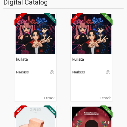
Digital Catalog
ku lata
ku lata
Neibiss
Neibiss
1 track
1 track