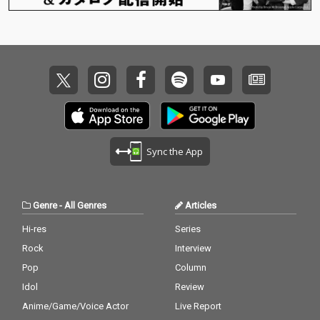
じめ、様々な作品を音
楽やフィルムを通して
世に送り出し、そのマ
ッドでポップな切り口
から国内外の人々を狂
喜のどん底に陥れてき
たアーティスト、dooo
o a.k.a. 宍戸マザファ
カ（MOTHER FACTORY
/ CreativeDrugStore）
の約4年ぶりとなる待
Sync the App
望の新作、3rd Album
『CONFUSION』がリ
リース決定！ 仙人掌や
鎮座DOPENESS、Babi
Genre
-
All Genres
Articles
といったこれまでのdo
ooo作品に参加してい
Hi-res
Series
た面々の他にPES（RIP
Rock
Interview
SLYME）やMummy-D
（RHYMESTER）、BE
Pop
Column
S、ポチョムキン（餓
Idol
Review
鬼レンジャー）、Neibi
Anime/Game/Voice Actor
Live Report
ss（hyunis1000 & rati