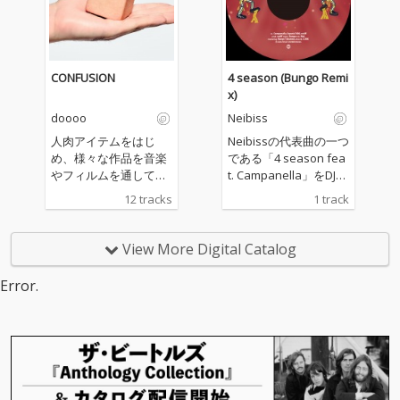
CONFUSION
4 season (Bungo Remi
x)
doooo
Neibiss
人肉アイテムをはじ
Neibissの代表曲の一つ
め、様々な作品を音楽
である「4 season fea
やフィルムを通して世
t. Campanella」をDJと
に送り出してきたアー
しても大活中のBungo
12 tracks
1 track
ティスト、doooo a.k.
がダンスホール／ダ
a. 宍戸マザファカ（M
ブ・リミックス（ミッ
OTHER FACTORY / Cre
クスは、MaL a.k.a. Pri
View More Digital Catalog
ativeDrugStore）の約
mal Dub）した「4 sea
4年ぶりとなる待望の3r
son feat. Campanella
Error.
d Album『CONFUSIO
(Bungo Remix)」。
N』！BESや仙人掌、鎮
座DOPENESS、PES、
Mummy-D、ポチョム
キン、Neibiss、Babi
ら多数のゲストが参
加！ 人肉アイテムをは