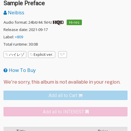
Sample Preface
Neibiss
Audio format: 24bit/44.1kHz
Hi-res
Release date: 2021-09-17
Label:
+809
Total runtime: 30:08
ハイレゾ
Explicit ver.
How To Buy
Add all to Cart
Add all to INTEREST