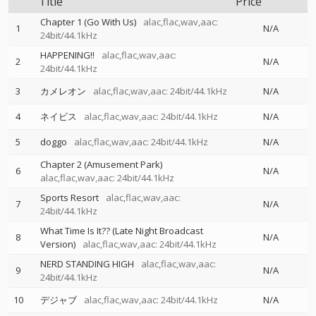
Title
Price
Chapter 1 (Go With Us)
alac,flac,wav,aac:
1
N/A
24bit/44.1kHz
HAPPENING!!
alac,flac,wav,aac:
2
N/A
24bit/44.1kHz
3
カメレオン
alac,flac,wav,aac: 24bit/44.1kHz
N/A
4
ネイビス
alac,flac,wav,aac: 24bit/44.1kHz
N/A
5
doggo
alac,flac,wav,aac: 24bit/44.1kHz
N/A
Chapter 2 (Amusement Park)
6
N/A
alac,flac,wav,aac: 24bit/44.1kHz
Sports Resort
alac,flac,wav,aac:
7
N/A
24bit/44.1kHz
What Time Is It?? (Late Night Broadcast
8
N/A
Version)
alac,flac,wav,aac: 24bit/44.1kHz
NERD STANDING HIGH
alac,flac,wav,aac:
9
N/A
24bit/44.1kHz
10
デジャブ
alac,flac,wav,aac: 24bit/44.1kHz
N/A