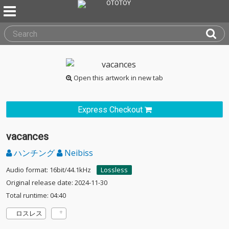
Open this artwork in new tab
Express Checkout
vacances
ハンチング
Neibiss
Audio format: 16bit/44.1kHz
Lossless
Original release date: 2024-11-30
Total runtime: 04:40
ロスレス