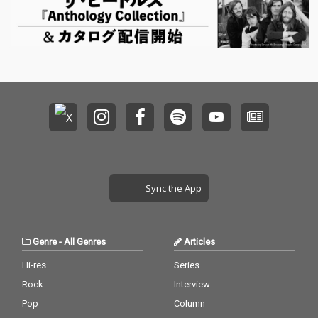
Sync the App
Genre
-
All Genres
Articles
Hi-res
Series
Rock
Interview
Pop
Column