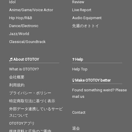
Idol
Review
Anime/Game/Voice Actor
Live Report
Hip Hop/R&B
Audio Equipment
Dance/Electronic
先週のオトトイ
Jazz/World
Classical/Soundtrack
About OTOTOY
Help
What is OTOTOY?
Help Top
会社概要
Make OTOTOY better
利用規約
Found something weird? Please
プライバシー・ポリシー
mail us
特定商取引法に基づく表示
外部データ連携しているサービ
Contact
スについて
OTOTOYアプリ
退会
媒体資料と広告のご案内