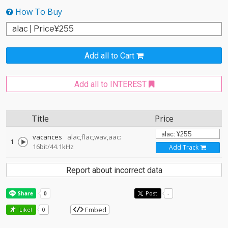
How To Buy
Add all to Cart
Add all to INTEREST
Title
Price
vacances
alac,flac,wav,aac:
1
16bit/44.1kHz
Add Track
Report about incorrect data
Post
-
Embed
Like!
0