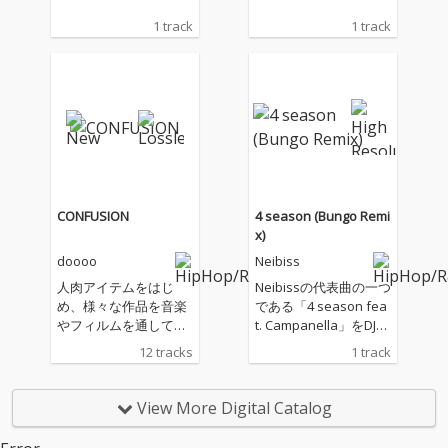
1 track
1 track
CONFUSION
4 season (Bungo Remi
x)
doooo
Neibiss
人肉アイテムをはじ
Neibissの代表曲の一つ
め、様々な作品を音楽
である「4 season fea
やフィルムを通して世
t. Campanella」をDJと
に送り出してきたアー
しても大活中のBungo
12 tracks
1 track
ティスト、doooo a.k.
がダンスホール／ダ
a. 宍戸マザファカ（M
ブ・リミックス（ミッ
OTHER FACTORY / Cre
クスは、MaL a.k.a. Pri
View More Digital Catalog
ativeDrugStore）の約
mal Dub）した「4 sea
4年ぶりとなる待望の3r
son feat. Campanella