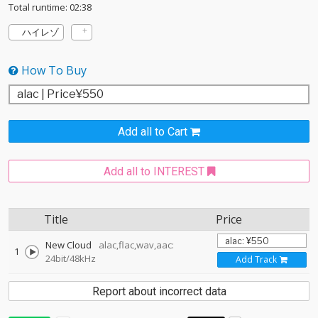
Total runtime: 02:38
ハイレゾ
How To Buy
Add all to Cart
Add all to INTEREST
Title
Price
New Cloud
alac,flac,wav,aac:
1
24bit/48kHz
Add Track
Report about incorrect data