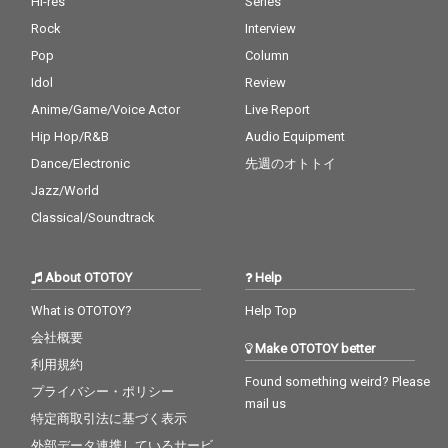
Hi-res
Series
た面々の他にPES（RIP
Rock
Interview
SLYME）やMummy-D
（RHYMESTER）、BE
Pop
Column
S、ポチョムキン（餓
Idol
Review
鬼レンジャー）、Neibi
Anime/Game/Voice Actor
Live Report
ss（hyunis1000 & rati
ff）ら、これまでの作
Hip Hop/R&B
Audio Equipment
品同様に幅広いアーテ
Dance/Electronic
先週のオトトイ
ィストたちが多数参
加！ 先行シングルとし
Jazz/World
てポチョムキン、Neibi
Classical/Soundtrack
ss、Mummy-Dが参加
した“Music Please”、
PESと鎮座DOPENESS
About OTOTOY
Help
が参加した“のらりくら
り”がリリース予定！
What is OTOTOY?
Help Top
会社概要
Make OTOTOY better
利用規約
Found something weird? Please
プライバシー・ポリシー
mail us
特定商取引法に基づく表示
外部データ連携しているサービ