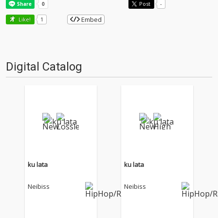
Post
-
Embed
Like!
1
Digital Catalog
ku lata
ku lata
Neibiss
Neibiss