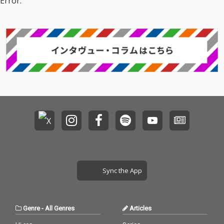
Error.
d Album『CONFUSIO
(Bungo Remix)」。
N』！BESや仙人掌、鎮
座DOPENESS、PES、
Mummy-D、ポチョム
キン、Neibiss、Babi
ら多数のゲストが参
加！ 人肉アイテムをは
じめ、様々な作品を音
楽やフィルムを通して
世に送り出し、そのマ
ッドでポップな切り口
から国内外の人々を狂
喜のどん底に陥れてき
たアーティスト、dooo
o a.k.a. 宍戸マザファ
カ（MOTHER FACTORY
/ CreativeDrugStore）
の約4年ぶりとなる待
Sync the App
望の新作、3rd Album
『CONFUSION』がリ
リース決定！ 仙人掌や
鎮座DOPENESS、Babi
Genre
-
All Genres
Articles
といったこれまでのdo
ooo作品に参加してい