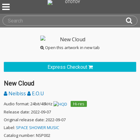
Open this artwork in new tab
Express Checkout
New Cloud
Neibiss
E.O.U
Audio format: 24bit/48kHz
Hi-res
Release date: 2022-09-07
Original release date: 2022-09-07
Label:
SPACE SHOWER MUSIC
Catalog number: NSP002