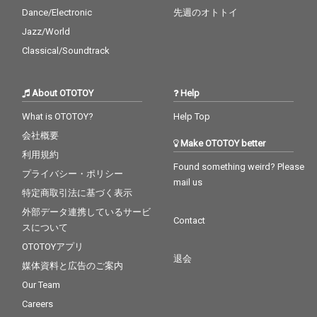
井優作とのユニット・
井優作とのユニット・
Dance/Electronic
先週のオトトイ
butasakuでも活躍する
butasakuでも活躍する
東京在住のシンガーソ
東京在住のシンガーソ
Jazz/World
ングライター、butaji
ングライター、butaji
Classical/Soundtrack
をゲストに迎えた、こ
をゲストに迎えた、こ
れから来る厳しい冬に
れから来る厳しい冬に
心温まる1曲となって
心温まる1曲となって
About OTOTOY
Help
いる。 前作に引き続
いる。 前作に引き続
き、 ミックス・マスタ
き、 ミックス・マスタ
What is OTOTOY?
Help Top
リングはLEXUZ YEN、
リングはLEXUZ YEN、
会社概要
アートワークはVOLOJZ
アートワークはVOLOJZ
Make OTOTOY better
Aが担当。
Aが担当。
利用規約
Found something weird? Please
プライバシー・ポリシー
mail us
特定商取引法に基づく表示
外部データ連携しているサービ
Contact
スについて
OTOTOYアプリ
退会
媒体資料と広告のご案内
Our Team
Careers