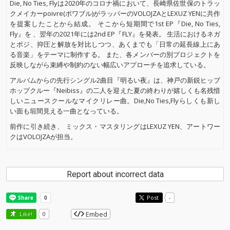
Die, No Ties, Flyは2020年のコロナ禍において、長崎県佐世保のトラッ
クメイカーpoivre(ポワブル)がラッパーのVOLOJZAとLEXUZ YENに共作
を提案したことから結成。 そこから短期間で1st EP『Die, No Ties,
Fly』を 、翌年の2021年には2nd EP『FLY』を発表。 生活におけるネガ
とポジ、抑圧と解放を対比しつつ、あくまでも「日常の延長線上にあ
る音楽」をテーマに制作する。 また、各メンバーの別プロジェクトを
反映しながら束縛や制約のない幅広いアプローチを追求している。
アルバムからの先行シングル2曲目『明るい夜』は、神戸の新鋭ヒップ
ホップクルー『Neibiss』の二人を迎えた夏の終わりが嬉しくも名残惜
しいニュースクールなマイクリレー曲。Die,No Ties,Flyらしくも新し
い面も垣間見える一曲となっている。
前作に引き続き、 ミックス・マスタリングはLEXUZ YEN、アートワー
クはVOLOJZAが担当。
Report about incorrect data
Post
-
Embed
Like!
0