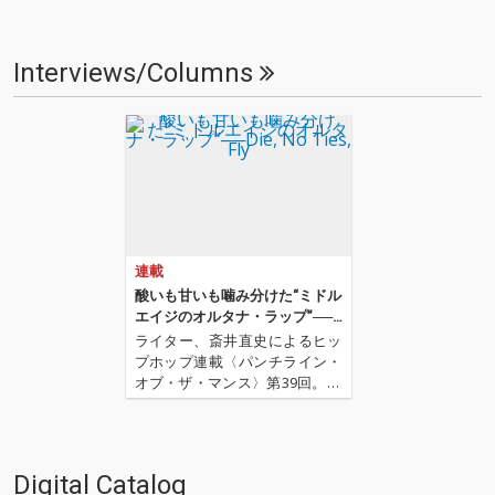
Interviews/Columns
連載
酸いも甘いも噛み分けた“ミドル
エイジのオルタナ・ラップ”──D
ie, No Ties, Fly
ライター、斎井直史によるヒッ
プホップ連載〈パンチライン・
オブ・ザ・マンス〉第39回。20
24年2月で7年目を迎えたこの連
載ですが、今年もマイペースに
斎井が気になったアーティスト
や楽曲を取り上げていきます! 前
Digital Catalog
回は2020年解散してしまったCI