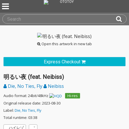
Open this artwork in new tab
Express Checkout
明るい夜 (feat. Neibiss)
Die, No Ties, Fly
Neibiss
Audio format: 24bit/48kHz
Hi-res
Original release date: 2023-08-30
Label:
Die, No Ties, Fly
Total runtime: 03:38
ハイレゾ