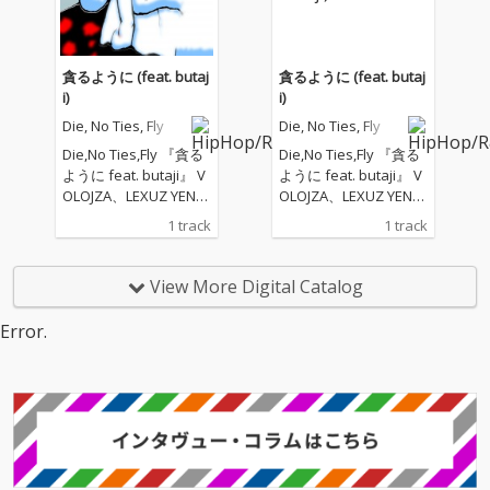
貪るように (feat. butaj
貪るように (feat. butaj
i)
i)
Die, No Ties, Fly
Die, No Ties, Fly
Die,No Ties,Fly 『貪る
Die,No Ties,Fly 『貪る
ように feat. butaji』 V
ように feat. butaji』 V
OLOJZA、LEXUZ YEN、
OLOJZA、LEXUZ YEN、
poivreからなるオルタ
poivreからなるオルタ
1 track
1 track
ナティブHIPHIOPユニ
ナティブHIPHIOPユニ
ット"Die, No Ties, Fl
ット"Die, No Ties, Fl
y"が年内発表予定の1st
y"が年内発表予定の1st
View More Digital Catalog
アルバムから先行シン
アルバムから先行シン
グル第3弾『貪るよう
グル第3弾『貪るよう
Error.
に feat. butaji』をリリ
に feat. butaji』をリリ
ース。 Die, No Ties, Fly
ース。 Die, No Ties, Fly
は2020年のコロナ禍に
は2020年のコロナ禍に
おいて、長崎県佐世保
おいて、長崎県佐世保
のトラックメイカーpoi
のトラックメイカーpoi
vre(ポワブル)がラッパ
vre(ポワブル)がラッパ
ーのVOLOJZAとLEXUZ
ーのVOLOJZAとLEXUZ
YENに共作を提案した
YENに共作を提案した