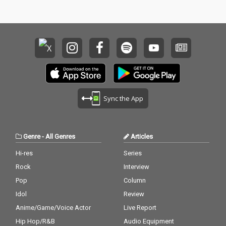
ことから結成。 そこか
ことから結成。 そこか
ら短期間で1st EP『Di
ら短期間で1st EP『Di
e, No Ties, Fly』を 、翌
e, No Ties, Fly』を 、翌
年の2021年には2nd EP
年の2021年には2nd EP
『FLY』を発表。 生活
『FLY』を発表。 生活
におけるネガとポジ、
におけるネガとポジ、
抑圧と解放を対比しつ
抑圧と解放を対比しつ
つ、あくまでも「日常
つ、あくまでも「日常
の延長線上にある音
の延長線上にある音
楽」をテーマに制作す
楽」をテーマに制作す
Sync the App
る。 また、各メンバー
る。 また、各メンバー
の別プロジェクトを反
の別プロジェクトを反
映しながら束縛や制約
映しながら束縛や制約
のない幅広いアプロー
のない幅広いアプロー
Genre
-
All Genres
Articles
チを追求している。 ア
チを追求している。 ア
ルバムからの先行シン
ルバムからの先行シン
Hi-res
Series
グル第3弾『貪るよう
グル第3弾『貪るよう
Rock
Interview
に』は、昨年話題にな
に』は、昨年話題にな
ったドラマ「エルピ
ったドラマ「エルピ
Pop
Column
ス」や「大豆田とわ子
ス」や「大豆田とわ子
Idol
Review
と三人の元夫」の主題
と三人の元夫」の主題
Anime/Game/Voice Actor
Live Report
歌をSTUTSと共作し、
歌をSTUTSと共作し、
トラックメイカーの荒
トラックメイカーの荒
Hip Hop/R&B
Audio Equipment