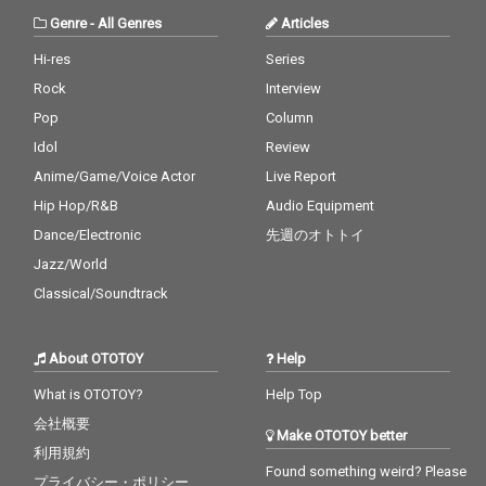
Genre
-
All Genres
Articles
Hi-res
Series
Rock
Interview
Pop
Column
Idol
Review
Anime/Game/Voice Actor
Live Report
Hip Hop/R&B
Audio Equipment
Dance/Electronic
先週のオトトイ
Jazz/World
Classical/Soundtrack
About OTOTOY
Help
What is OTOTOY?
Help Top
会社概要
Make OTOTOY better
利用規約
Found something weird? Please
プライバシー・ポリシー