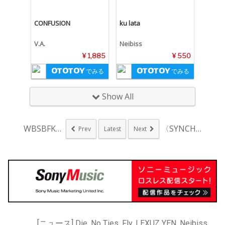
CONFUSION
ku lata
V.A.
Neibiss
¥ 1,885
¥ 550
でみる
でみる
Show All
WBSBFK、来年1...
〈SYNCHRONI...
Prev
Latest
Next
[ニュース] Die, No Ties, Fly, LEXUZ YEN, Neibiss, OMSB, butaji, hikaru yamada, poivre, 電影と少年CQ