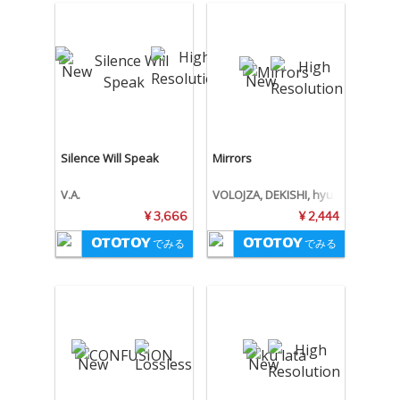
Silence Will Speak
Mirrors
V.A.
VOLOJZA, DEKISHI, hyu
nis1000
¥ 3,666
¥ 2,444
でみる
でみる