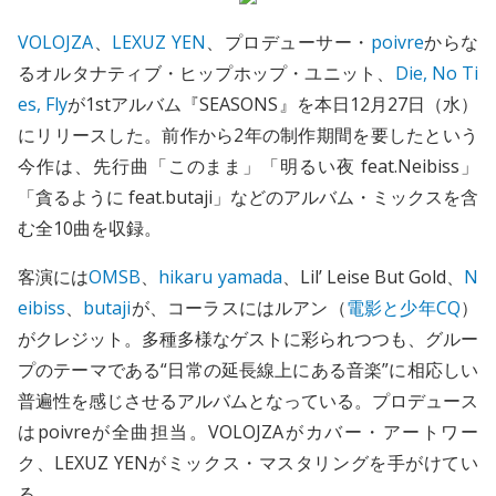
VOLOJZA
、
LEXUZ YEN
、プロデューサー・
poivre
からな
るオルタナティブ・ヒップホップ・ユニット、
Die, No Ti
es, Fly
が1stアルバム『SEASONS』を本日12月27日（水）
にリリースした。前作から2年の制作期間を要したという
今作は、先行曲「このまま」「明るい夜 feat.Neibiss」
「貪るように feat.butaji」などのアルバム・ミックスを含
む全10曲を収録。
客演には
OMSB
、
hikaru yamada
、Lil’ Leise But Gold、
N
eibiss
、
butaji
が、コーラスにはルアン（
電影と少年CQ
）
がクレジット。多種多様なゲストに彩られつつも、グルー
プのテーマである“日常の延長線上にある音楽”に相応しい
普遍性を感じさせるアルバムとなっている。プロデュース
はpoivreが全曲担当。VOLOJZAがカバー・アートワー
ク、LEXUZ YENがミックス・マスタリングを手がけてい
る。