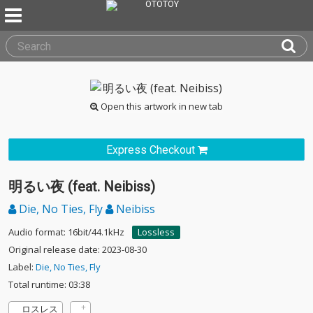
Open this artwork in new tab
Express Checkout
明るい夜 (feat. Neibiss)
Die, No Ties, Fly
Neibiss
Audio format: 16bit/44.1kHz
Lossless
Original release date: 2023-08-30
Label:
Die, No Ties, Fly
Total runtime: 03:38
ロスレス