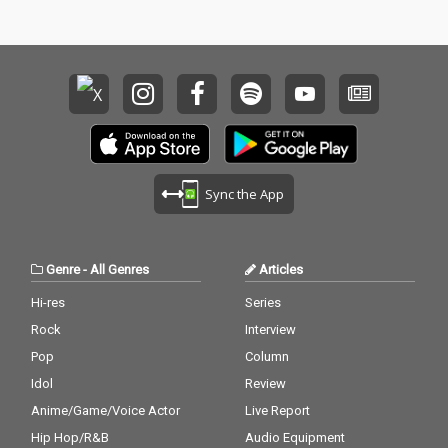
ことから結成。 そこか
ことから結成。 そこか
ら短期間で1st EP『Di
ら短期間で1st EP『Di
e, No Ties, Fly』を 、翌
e, No Ties, Fly』を 、翌
年の2021年には2nd EP
年の2021年には2nd EP
『FLY』を発表。 生活
『FLY』を発表。 生活
におけるネガとポジ、
におけるネガとポジ、
抑圧と解放を対比しつ
抑圧と解放を対比しつ
つ、あくまでも「日常
つ、あくまでも「日常
の延長線上にある音
の延長線上にある音
楽」をテーマに制作す
楽」をテーマに制作す
Sync the App
る。 また、各メンバー
る。 また、各メンバー
の別プロジェクトを反
の別プロジェクトを反
映しながら束縛や制約
映しながら束縛や制約
のない幅広いアプロー
のない幅広いアプロー
Genre
-
All Genres
Articles
チを追求している。 ア
チを追求している。 ア
ルバムからの先行シン
ルバムからの先行シン
Hi-res
Series
グル第3弾『貪るよう
グル第3弾『貪るよう
Rock
Interview
に』は、昨年話題にな
に』は、昨年話題にな
ったドラマ「エルピ
ったドラマ「エルピ
Pop
Column
ス」や「大豆田とわ子
ス」や「大豆田とわ子
Idol
Review
と三人の元夫」の主題
と三人の元夫」の主題
Anime/Game/Voice Actor
Live Report
歌をSTUTSと共作し、
歌をSTUTSと共作し、
トラックメイカーの荒
トラックメイカーの荒
Hip Hop/R&B
Audio Equipment