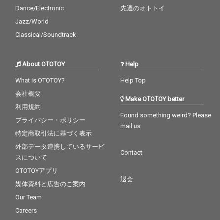
井優作とのユニット・
井優作とのユニット・
Dance/Electronic
先週のオトトイ
butasakuでも活躍する
butasakuでも活躍する
東京在住のシンガーソ
東京在住のシンガーソ
Jazz/World
ングライター、butaji
ングライター、butaji
Classical/Soundtrack
をゲストに迎えた、こ
をゲストに迎えた、こ
れから来る厳しい冬に
れから来る厳しい冬に
心温まる1曲となって
心温まる1曲となって
About OTOTOY
Help
いる。 前作に引き続
いる。 前作に引き続
き、 ミックス・マスタ
き、 ミックス・マスタ
What is OTOTOY?
Help Top
リングはLEXUZ YEN、
リングはLEXUZ YEN、
会社概要
アートワークはVOLOJZ
アートワークはVOLOJZ
Make OTOTOY better
Aが担当。
Aが担当。
利用規約
Found something weird? Please
プライバシー・ポリシー
mail us
特定商取引法に基づく表示
外部データ連携しているサービ
Contact
スについて
OTOTOYアプリ
退会
媒体資料と広告のご案内
Our Team
Careers