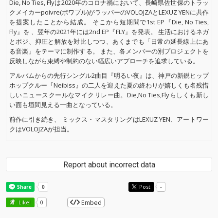
Die, No Ties, Flyは2020年のコロナ禍において、長崎県佐世保のトラッ
クメイカーpoivre(ポワブル)がラッパーのVOLOJZAとLEXUZ YENに共作
を提案したことから結成。 そこから短期間で1st EP『Die, No Ties,
Fly』を 、翌年の2021年には2nd EP『FLY』を発表。 生活におけるネガ
とポジ、抑圧と解放を対比しつつ、あくまでも「日常の延長線上にあ
る音楽」をテーマに制作する。 また、各メンバーの別プロジェクトを
反映しながら束縛や制約のない幅広いアプローチを追求している。
アルバムからの先行シングル2曲目『明るい夜』は、神戸の新鋭ヒップ
ホップクルー『Neibiss』の二人を迎えた夏の終わりが嬉しくも名残惜
しいニュースクールなマイクリレー曲。Die,No Ties,Flyらしくも新し
い面も垣間見える一曲となっている。
前作に引き続き、 ミックス・マスタリングはLEXUZ YEN、アートワー
クはVOLOJZAが担当。
Report about incorrect data
Post
-
Embed
Like!
0