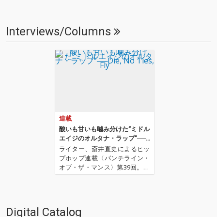
Interviews/Columns
連載
酸いも甘いも噛み分けた“ミドル
エイジのオルタナ・ラップ”──D
ie, No Ties, Fly
ライター、斎井直史によるヒッ
プホップ連載〈パンチライン・
オブ・ザ・マンス〉第39回。20
24年2月で7年目を迎えたこの連
載ですが、今年もマイペースに
斎井が気になったアーティスト
や楽曲を取り上げていきます! 前
Digital Catalog
回は2020年解散してしまったCI