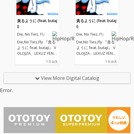
貪るように (feat. butaj
貪るように (feat. butaj
i)
i)
Die, No Ties, Fly
Die, No Ties, Fly
Die,No Ties,Fly 『貪る
Die,No Ties,Fly 『貪る
ように feat. butaji』 V
ように feat. butaji』 V
OLOJZA、LEXUZ YEN、
OLOJZA、LEXUZ YEN、
poivreからなるオルタ
poivreからなるオルタ
1 track
1 track
ナティブHIPHIOPユニ
ナティブHIPHIOPユニ
ット"Die, No Ties, Fl
ット"Die, No Ties, Fl
y"が年内発表予定の1st
y"が年内発表予定の1st
View More Digital Catalog
アルバムから先行シン
アルバムから先行シン
グル第3弾『貪るよう
グル第3弾『貪るよう
Error.
に feat. butaji』をリリ
に feat. butaji』をリリ
ース。 Die, No Ties, Fly
ース。 Die, No Ties, Fly
は2020年のコロナ禍に
は2020年のコロナ禍に
おいて、長崎県佐世保
おいて、長崎県佐世保
のトラックメイカーpoi
のトラックメイカーpoi
vre(ポワブル)がラッパ
vre(ポワブル)がラッパ
ーのVOLOJZAとLEXUZ
ーのVOLOJZAとLEXUZ
YENに共作を提案した
YENに共作を提案した