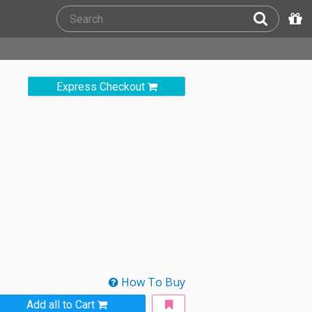
Express Checkout
How To Buy
Add all to Cart