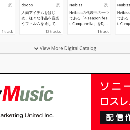
doooo
Neibiss
Neibis
人肉アイテムをはじ
Neibissの代表曲の一つ
Neib
め、様々な作品を音楽
である「4 season fea
である「4
やフィルムを通して世
t. Campanella」をDJと
t. Ca
に送り出してきたアー
しても大活中のBungo
しても大
1 track
12 tracks
1 track
ティスト、doooo a.k.
がダンスホール／ダ
がダン
a. 宍戸マザファカ（M
ブ・リミックス（ミッ
ブ・リ
OTHER FACTORY / Cre
クスは、MaL a.k.a. Pri
クスは、Ma
View More Digital Catalog
ativeDrugStore）の約
mal Dub）した「4 sea
mal D
4年ぶりとなる待望の3r
son feat. Campanella
son fe
d Album『CONFUSIO
(Bungo Remix)」。
(Bung
N』！BESや仙人掌、鎮
座DOPENESS、PES、
Mummy-D、ポチョム
キン、Neibiss、Babi
ら多数のゲストが参
加！ 人肉アイテムをは
じめ、様々な作品を音
楽やフィルムを通して
世に送り出し、そのマ
ッドでポップな切り口
から国内外の人々を狂
喜のどん底に陥れてき