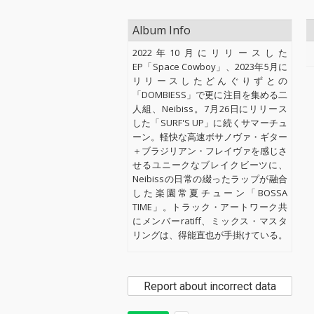
Album Info
2022年10月にリリースした
EP「Space Cowboy」、2023年5月に
リリースしたどんぐりずとの
「DOMBIESS」で更に注目を集める二
人組、Neibiss。7月26日にリリース
した「SURF'S UP」に続くサマーチュ
ーン。軽快な高速ボサノヴァ・ギター
＋ブラジリアン・フレイヴァを感じさ
せるユニークなブレイクビーツに、
Neibissの日常の綴ったラップが融合
した楽園常夏チューン「BOSSA
TIME」。トラック・アートワーク共
にメンバーratiff、ミックス・マスタ
リングは、得能直也が手掛けている。
Report about incorrect data