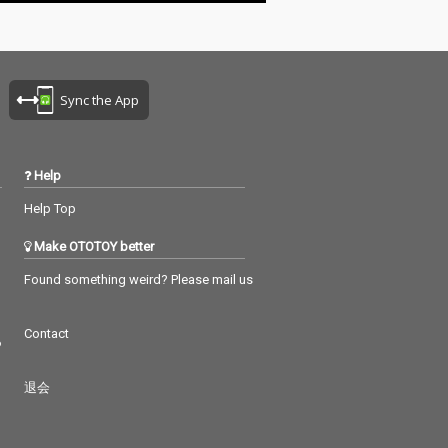
ションを全体に、サビ
部分はスカ、ブレイク
ス部分はオールドスク
ール・ヒップホップの
要素を配したNeibiss二
Sync the App
人によるトラックに、
hyunis1000がダンスミ
ュージック感満載のベ
ース音を加えた「ネイ
Help
ビスの登場！」を想わ
せるエナジー全開の
Help Top
「supanova」。 Neibi
ssでは初となるhyunis
Make OTOTOY better
1000によるビートプロ
デュース曲「pass&pa
Found something weird? Please mail us
ss」。ドミニカのデン
ボーをNeibiss流に解釈
Contact
したトラックに、森
つ
（どんぐりず）が客演
参加したクラブ／パー
退会
ティー・アシッド・ダ
ンスヒップホップ。
「行ったこともないカ