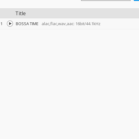
Title
1
BOSSA TIME
alac,flac,wav,aac: 16bit/44.1kHz