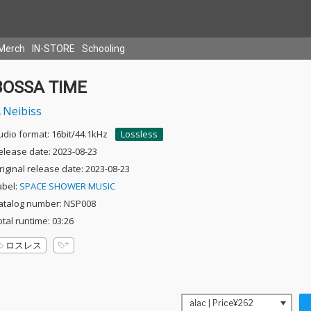
Merch
IN-STORE
Schooling
BOSSA TIME
Neibiss
udio format: 16bit/44.1kHz
Lossless
elease date: 2023-08-23
riginal release date: 2023-08-23
abel:
SPACE SHOWER MUSIC
atalog number: NSP008
otal runtime: 03:26
ロスレス