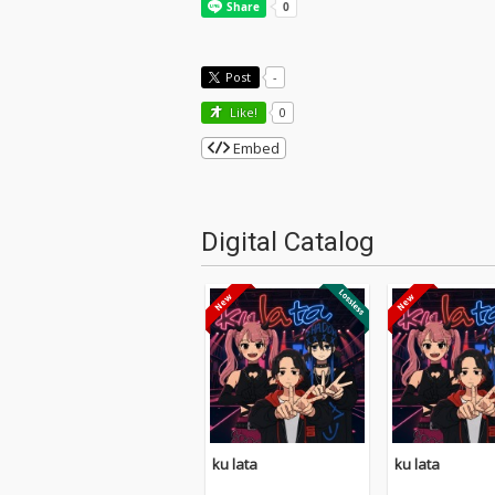
Post
-
Like!
0
Embed
Digital Catalog
ku lata
ku lata