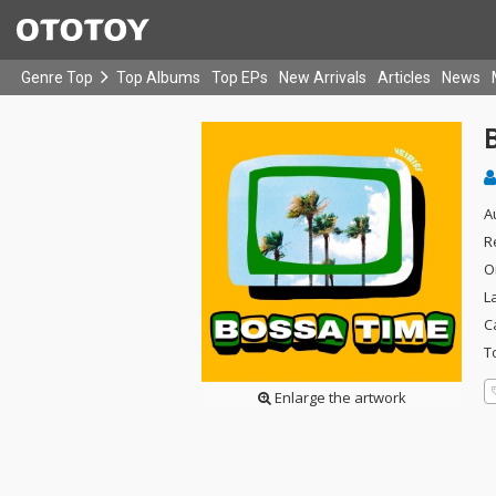
Genre Top
Top Albums
Top EPs
New Arrivals
Articles
News
A
R
O
L
C
T
Enlarge the artwork