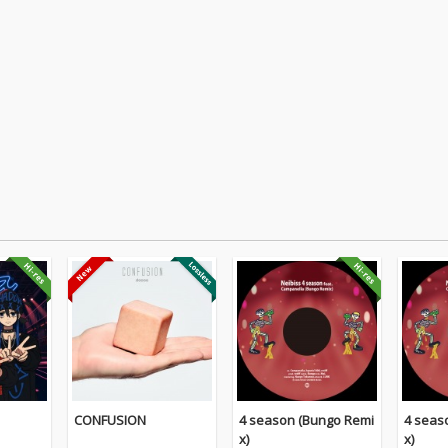
CONFUSION
4 season (Bungo Remi
4 seas
x)
x)