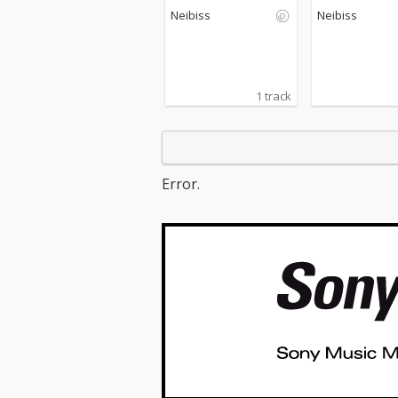
Neibiss
Neibiss
1 track
Error.