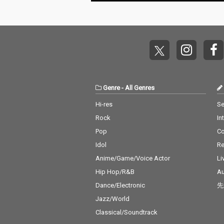
Genre
-
All Genres
Hi-res
Se
Rock
In
Pop
C
Idol
Re
Anime/Game/Voice Actor
Li
Hip Hop/R&B
Au
Dance/Electronic
先
Jazz/World
Classical/Soundtrack