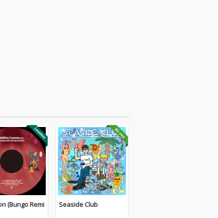
on (Bungo Remi
Seaside Club