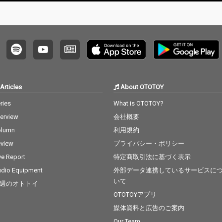
たアーティスト、dooo
o a.k.a. 宍戸マザファ
カ（MOTHER FACTORY
/ CreativeDrugStore）
の約4年ぶりとなる待
望の新作、3rd Album
『CONFUSION』がリ
リース決定！ 仙人掌や
鎮座DOPENESS、Babi
Articles
About OTOTOY
といったこれまでのdo
ooo作品に参加してい
ries
What is OTOTOY?
た面々の他にPES（RIP
terview
会社概要
SLYME）やMummy-D
（RHYMESTER）、BE
olumn
利用規約
S、ポチョムキン（餓
view
プライバシー・ポリシー
鬼レンジャー）、Neibi
ss（hyunis1000 & rati
ve Report
特定商取引法に基づく表示
ff）ら、これまでの作
dio Equipment
外部データ連携しているサービスに
品同様に幅広いアーテ
いて
週のオトトイ
ィストたちが多数参
加！ 先行シングルとし
OTOTOYアプリ
てポチョムキン、Neibi
媒体資料と広告のご案内
ss、Mummy-Dが参加
Our Team