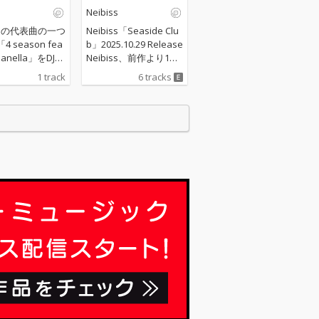
s
Neibiss
issの代表曲の一つ
Neibiss「Seaside Clu
 season fea
b」2025.10.29 Release
mpanella」をDJと
Neibiss、前作より1年
活中のBungo
8ヶ月ぶりの新作は、
1 track
6 tracks
スホール／ダ
ラテン・ダンスミュー
ミックス（ミッ
ジックに急接近！ 前人
L a.k.a. Pri
未到のトロピカル・サ
ub）した「4 sea
イデリック・パーティ
at. Campanella
ーヒップホップ大全集
o Remix)」。
「Seaside Club」。 鎮
座DOPENESS、Campa
nella、森（どんぐり
ず）が参加。 Neibis
s、前作「Daydream
Marker」より1年8ヶ月
ぶりの新作「Seaside
Club」。 クンビア、レ
ゲトン、デンボー、バ
イレファンキ、クンビ
ア...etc ラテン・ダン
スミュージックに急接
近！ ラテン・パーカッ