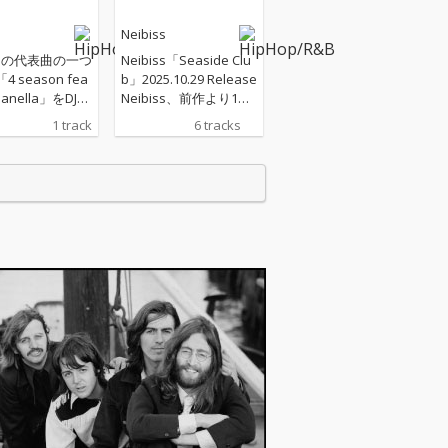
s
Neibiss
issの代表曲の一つ
Neibiss「Seaside Clu
 season fea
b」2025.10.29 Release
mpanella」をDJと
Neibiss、前作より1年
活中のBungo
8ヶ月ぶりの新作は、
1 track
6 tracks
スホール／ダ
ラテン・ダンスミュー
ミックス（ミッ
ジックに急接近！ 前人
L a.k.a. Pri
未到のトロピカル・サ
ub）した「4 sea
イデリック・パーティ
at. Campanella
ーヒップホップ大全集
o Remix)」。
「Seaside Club」。 鎮
座DOPENESS、Campa
nella、森（どんぐり
ず）が参加。 Neibis
s、前作「Daydream
Marker」より1年8ヶ月
ぶりの新作「Seaside
Club」。 クンビア、レ
ゲトン、デンボー、バ
イレファンキ、クンビ
ア...etc ラテン・ダン
スミュージックに急接