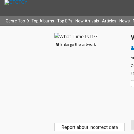
Genre Top
Top Albums
Top EPs
New Arrivals
Articles
News
W
Enlarge the artwork
A
O
T
Report about incorrect data