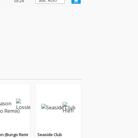
03:24
on (Bungo Remi
Seaside Club