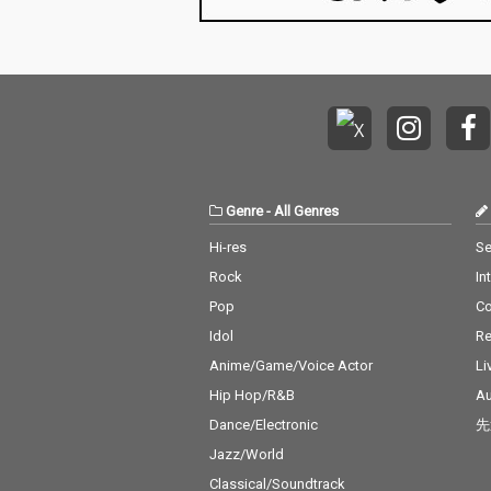
Genre
-
All Genres
Hi-res
Se
Rock
In
Pop
C
Idol
Re
Anime/Game/Voice Actor
Li
Hip Hop/R&B
Au
Dance/Electronic
先
Jazz/World
Classical/Soundtrack