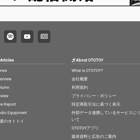
喜のどん底に陥れてき
たアーティスト、dooo
o a.k.a. 宍戸マザファ
カ（MOTHER FACTORY
/ CreativeDrugStore）
の約4年ぶりとなる待
望の新作、3rd Album
『CONFUSION』がリ
リース決定！ 仙人掌や
鎮座DOPENESS、Babi
Articles
About OTOTOY
といったこれまでのdo
ooo作品に参加してい
ries
What is OTOTOY?
た面々の他にPES（RIP
terview
会社概要
SLYME）やMummy-D
（RHYMESTER）、BE
olumn
利用規約
S、ポチョムキン（餓
view
プライバシー・ポリシー
鬼レンジャー）、Neibi
ss（hyunis1000 & rati
ve Report
特定商取引法に基づく表示
ff）ら、これまでの作
dio Equipment
外部データ連携しているサービスに
品同様に幅広いアーテ
いて
週のオトトイ
ィストたちが多数参
加！ 先行シングルとし
OTOTOYアプリ
てポチョムキン、Neibi
媒体資料と広告のご案内
ss、Mummy-Dが参加