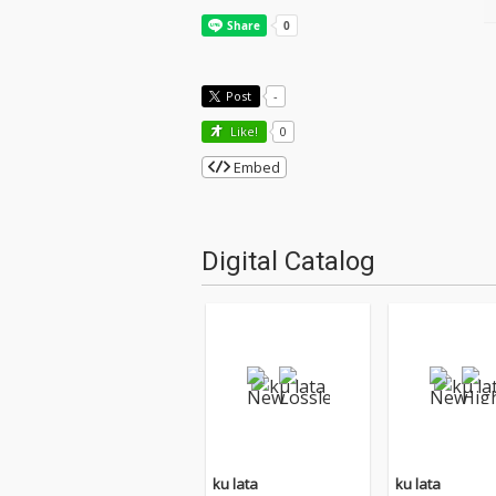
Post
-
Like!
0
Embed
Digital Catalog
ku lata
ku lata