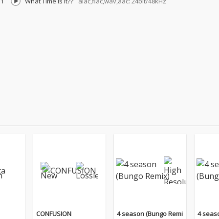
1
What Time Is It??
alac,flac,wav,aac: 24bit/48kHz
CONFUSION
4 season (Bungo Remi
4 seas