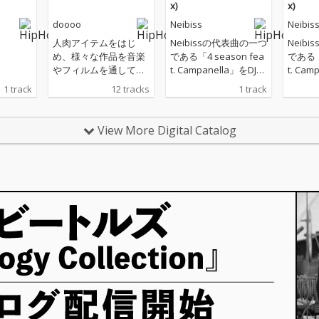
x)
x)
doooo
Neibiss
Neibis
人肉アイテムをはじ
Neibissの代表曲の一つ
Neib
め、様々な作品を音楽
である「4 season fea
である「4
やフィルムを通して世
t. Campanella」をDJと
t. Ca
に送り出してきたアー
しても大活中のBungo
しても大
1 track
12 tracks
1 track
ティスト、doooo a.k.
がダンスホール／ダ
がダン
a. 宍戸マザファカ（M
ブ・リミックス（ミッ
ブ・リ
OTHER FACTORY / Cre
クスは、MaL a.k.a. Pri
クスは、Ma
View More Digital Catalog
ativeDrugStore）の約
mal Dub）した「4 sea
mal D
4年ぶりとなる待望の3r
son feat. Campanella
son fe
d Album『CONFUSIO
(Bungo Remix)」。
(Bung
N』！BESや仙人掌、鎮
座DOPENESS、PES、
Mummy-D、ポチョム
キン、Neibiss、Babi
ら多数のゲストが参
加！ 人肉アイテムをは
じめ、様々な作品を音
楽やフィルムを通して
世に送り出し、そのマ
ッドでポップな切り口
から国内外の人々を狂