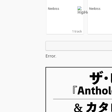
Neibiss
Neibiss
1 track
Error.