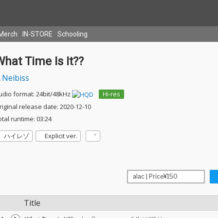
Merch
IN-STORE
Schooling
hat Time Is It??
Neibiss
udio format: 24bit/48kHz
Hi-res
riginal release date: 2020-12-10
otal runtime: 03:24
ハイレゾ
Explicit ver.
Title