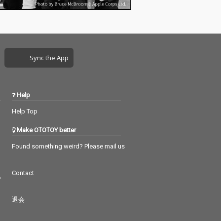
近！ ラテン・パーカッ
ションを全体に、サビ
部分はスカ、ブレイク
ス部分はオールドスク
ール・ヒップホップの
要素を配したNeibiss二
Sync the App
人によるトラックに、
hyunis1000がダンスミ
ュージック感満載のベ
ース音を加えた「ネイ
Help
ビスの登場！」を想わ
せるエナジー全開の
Help Top
「supanova」。 Neibi
ssでは初となるhyunis
Make OTOTOY better
1000によるビートプロ
デュース曲「pass&pa
Found something weird? Please mail us
ss」。ドミニカのデン
ボーをNeibiss流に解釈
Contact
したトラックに、森
つ
（どんぐりず）が客演
参加したクラブ／パー
退会
ティー・アシッド・ダ
ンスヒップホップ。
「行ったこともないカ