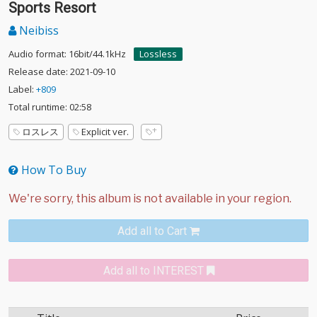
Sports Resort
Neibiss
Audio format: 16bit/44.1kHz
Lossless
Release date: 2021-09-10
Label:
+809
Total runtime: 02:58
ロスレス
Explicit ver.
How To Buy
Add all to Cart
Add all to INTEREST