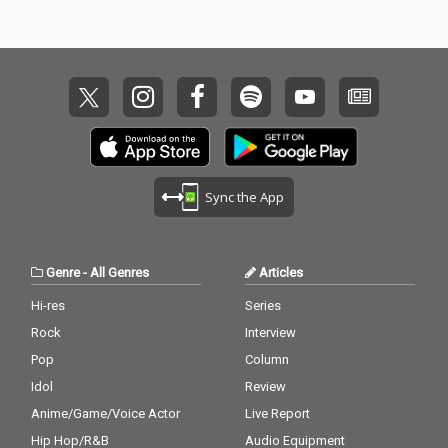
楽やフィルムを通して
世に送り出し、そのマ
ッドでポップな切り口
から国内外の人々を狂
喜のどん底に陥れてき
たアーティスト、dooo
o a.k.a. 宍戸マザファ
カ（MOTHER FACTORY
/ CreativeDrugStore）
の約4年ぶりとなる待
Sync the App
望の新作、3rd Album
『CONFUSION』がリ
リース決定！ 仙人掌や
鎮座DOPENESS、Babi
Genre
-
All Genres
Articles
といったこれまでのdo
ooo作品に参加してい
Hi-res
Series
た面々の他にPES（RIP
Rock
Interview
SLYME）やMummy-D
（RHYMESTER）、BE
Pop
Column
S、ポチョムキン（餓
Idol
Review
鬼レンジャー）、Neibi
Anime/Game/Voice Actor
Live Report
ss（hyunis1000 & rati
ff）ら、これまでの作
Hip Hop/R&B
Audio Equipment