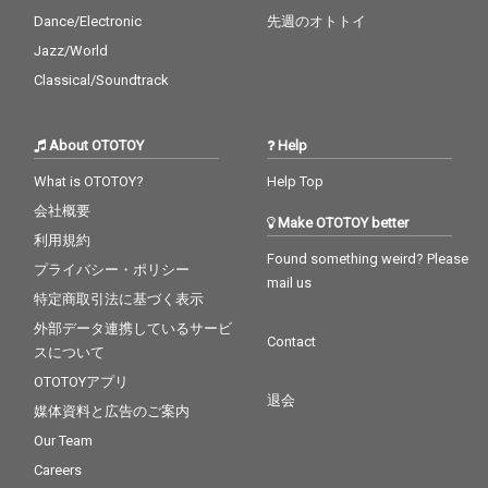
品同様に幅広いアーテ
Dance/Electronic
先週のオトトイ
ィストたちが多数参
加！ 先行シングルとし
Jazz/World
てポチョムキン、Neibi
Classical/Soundtrack
ss、Mummy-Dが参加
した“Music Please”、
PESと鎮座DOPENESS
About OTOTOY
Help
が参加した“のらりくら
り”がリリース予定！
What is OTOTOY?
Help Top
会社概要
Make OTOTOY better
利用規約
Found something weird? Please
プライバシー・ポリシー
mail us
特定商取引法に基づく表示
外部データ連携しているサービ
Contact
スについて
OTOTOYアプリ
退会
媒体資料と広告のご案内
Our Team
Careers