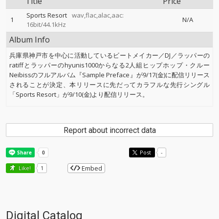
Title
Price
Sports Resort
wav,flac,alac,aac:
1
N/A
16bit/44.1kHz
Album Info
兵庫県神戸市を中心に活動しているビートメイカー／DJ／ラッパーの
ratiffとラッパーのhyunis1000からなる2人組ヒップホップ・クルー
Neibissのフルアルバム『Sample Preface』が9/17(金)に配信リリース
されることが決定、本リリースに先だってカラフルな先行シングル
「Sports Resort」が9/10(金)より配信リリース。
Report about incorrect data
Post
-
Embed
Like!
1
Digital Catalog