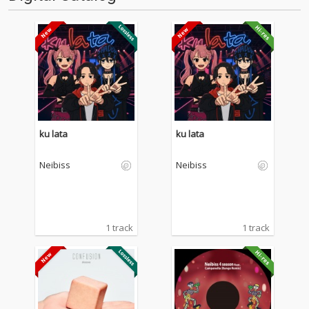
ku lata
ku lata
Neibiss
Neibiss
1 track
1 track