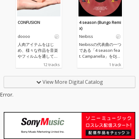
CONFUSION
4 season (Bungo Remi
x)
doooo
Neibiss
人肉アイテムをはじ
Neibissの代表曲の一つ
め、様々な作品を音楽
である「4 season fea
やフィルムを通して世
t. Campanella」をDJと
に送り出してきたアー
しても大活中のBungo
12 tracks
1 track
ティスト、doooo a.k.
がダンスホール／ダ
a. 宍戸マザファカ（M
ブ・リミックス（ミッ
OTHER FACTORY / Cre
クスは、MaL a.k.a. Pri
View More Digital Catalog
ativeDrugStore）の約
mal Dub）した「4 sea
4年ぶりとなる待望の3r
son feat. Campanella
Error.
d Album『CONFUSIO
(Bungo Remix)」。
N』！BESや仙人掌、鎮
座DOPENESS、PES、
Mummy-D、ポチョム
キン、Neibiss、Babi
ら多数のゲストが参
加！ 人肉アイテムをは
じめ、様々な作品を音