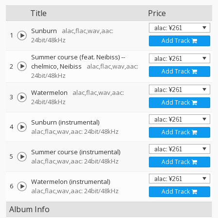
Title
Price
Sunburn
alac,flac,wav,aac:
1
24bit/48kHz
Add Track
Summer course (feat. Neibiss)
--
2
chelmico
Neibiss
alac,flac,wav,aac:
Add Track
24bit/48kHz
Watermelon
alac,flac,wav,aac:
3
24bit/48kHz
Add Track
Sunburn (instrumental)
4
alac,flac,wav,aac: 24bit/48kHz
Add Track
Summer course (instrumental)
5
alac,flac,wav,aac: 24bit/48kHz
Add Track
Watermelon (instrumental)
6
alac,flac,wav,aac: 24bit/48kHz
Add Track
Album Info