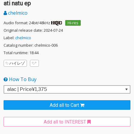
ati natu ep
chelmico
Audio format: 24bit/48kHz
Hi-res
Original release date: 2024-07-24
Label:
chelmico
Catalog number: chelmico-006
Total runtime: 18:44
ハイレゾ
How To Buy
Add all to Cart
Add all to INTEREST