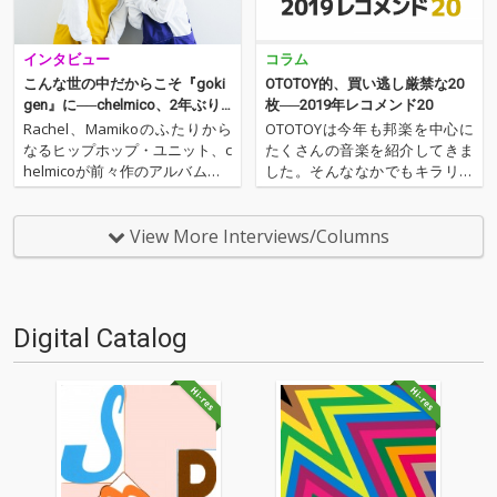
インタビュー
コラム
こんな世の中だからこそ『goki
OTOTOY的、買い逃し厳禁な20
gen』に──chelmico、2年ぶり
枚──2019年レコメンド20
のフル・アルバム
Rachel、Mamikoのふたりから
OTOTOYは今年も邦楽を中心に
なるヒップホップ・ユニット、c
たくさんの音楽を紹介してきま
helmicoが前々作のアルバム『Fi
した。そんななかでもキラリと
shing』ぶりにOTOTOYに登場で
光ったアルバムたちを、邦楽、
す! コロナ禍でもサード・アルバ
とくに2020年代をおもしろくし
ム『maze』、デジタルEP『CO
てくれそうなフレッシュなアー
View More Interviews/Columns
ZY』とユニットとして精力的に
ティストのなかから20枚をレコ
活動は継続。Ra…
メンドいたします。まさに買い
逃し厳禁な20枚、20…
Digital Catalog