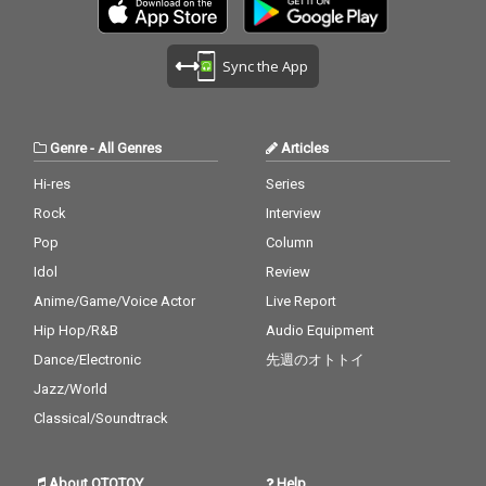
Sync the App
Genre
-
All Genres
Articles
Hi-res
Series
Rock
Interview
Pop
Column
Idol
Review
Anime/Game/Voice Actor
Live Report
Hip Hop/R&B
Audio Equipment
Dance/Electronic
先週のオトトイ
Jazz/World
Classical/Soundtrack
About OTOTOY
Help