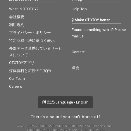
What is OTOTOY?
Help Top
会社概要
Make OTOTOY better
利用規約
Found something weird? Please
プライバシー・ポリシー
mail us
特定商取引法に基づく表示
外部データ連携しているサービ
Contact
スについて
OTOTOYアプリ
退会
媒体資料と広告のご案内
Our Team
Careers
言語/Language - English
There's a sound you can't brush off
許諾 JASRAC: 9008872001Y30005, 9008872005Y37019 / NexTone:
ID000000232, ID000000233 / エルマーク: RIAJ80023001