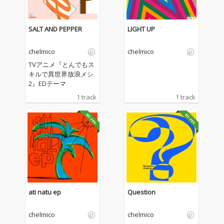
SALT AND PEPPER
LIGHT UP
chelmico
chelmico
TVアニメ『とんでもス
キルで異世界放浪メシ
2』EDテーマ
1 track
1 track
ati natu ep
Question
chelmico
chelmico