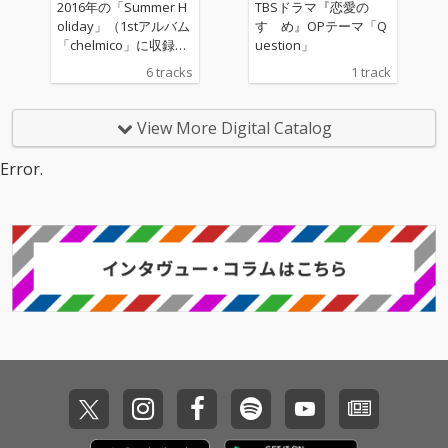
2016年の「Summer H
TBSドラマ『恋愛の
oliday」（1stアルバム
すゝめ』OPテーマ「Q
「chelmico」に収録）
uestion」
以来、コンスタントに
6 tracks
1 track
夏をアップデートして
きたラップユニットch
elmico、2024年最旬サ
View More Digital Catalog
マーソングだけを詰め
込んだEP「ati natu e
Error.
p」をリリース！