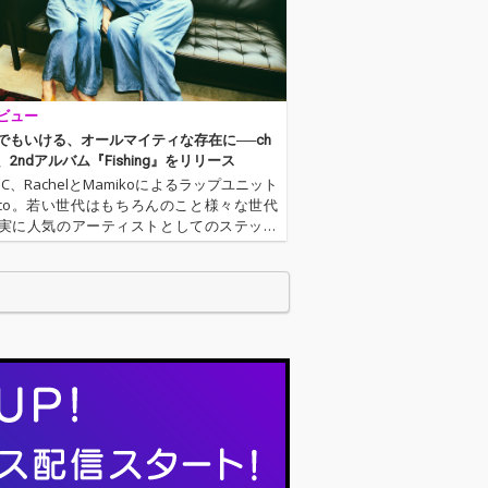
ない、軽快で心
サウンドを凝縮
Pが完成。
ビュー
でもいける、オールマイティな存在に──ch
co、2ndアルバム『Fishing』をリリース
C、RachelとMamikoによるラップユニット
lmico。若い世代はもちろんのこと様々な世代
実に人気のアーティストとしてのステップ
上がっている彼女らが待望の2ndアルバムを
プ!! 爽健美茶のCMとのタイアップ楽曲“爽健