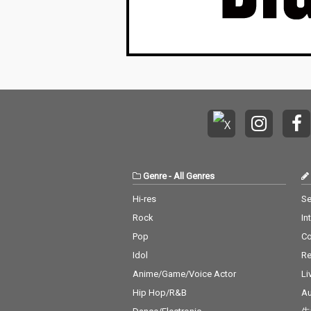
Genre
-
All Genres
Hi-res
Se
Rock
In
Pop
C
Idol
Re
Anime/Game/Voice Actor
Li
Hip Hop/R&B
Au