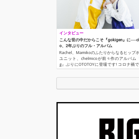
インタビュー
こんな世の中だからこそ『gokigen』に──che
o、2年ぶりのフル・アルバム
Rachel、Mamikoのふたりからなるヒップ
ユニット、chelmicoが前々作のアルバム『Fi
g』ぶりにOTOTOYに登場です! コロナ禍
ド・アルバム『maze』、デジタルEP『CO
ユニットとして精力的に活動は継続。Ra…