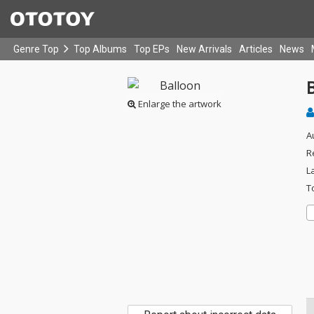
Genre Top
Top Albums
Top EPs
New Arrivals
Articles
News
Enlarge the artwork
A
R
L
T