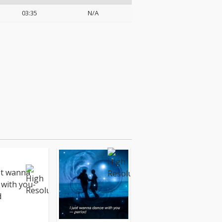
03:35
N/A