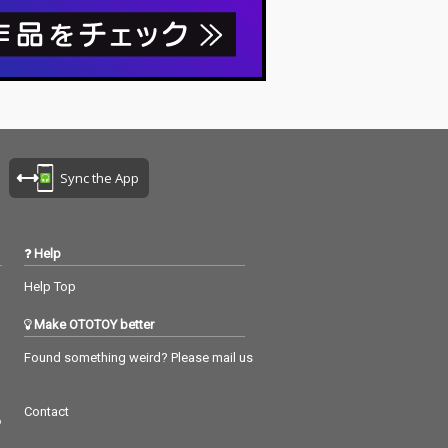
Sync the App
Help
Help Top
Make OTOTOY better
Found something weird? Please mail us
Contact
つ