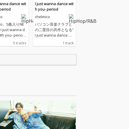
wanna dance wit
I just wanna dance wit
period
h you- period
co
chelmico
ico、5曲入りNE
パソコン音楽クラブと
I just wanna d
の二度目の共作となる“
th you- period
I just wanna dance wit
リリース。7月に
h you- periodt.” 先行配
5 tracks
1 track
icoのともだち10
信
記念して7年の
てヒイラギペイ
りリアレンジさ
NEJULY”をはじ
たりの愛してや
“お笑い”のため
yo Takahas
共に書き下ろしし
数々の楽曲の完
ここに集結。さ
パソコン音楽ク
の二度目の共作
 just wanna d
th you- period
。思わず踊らずには