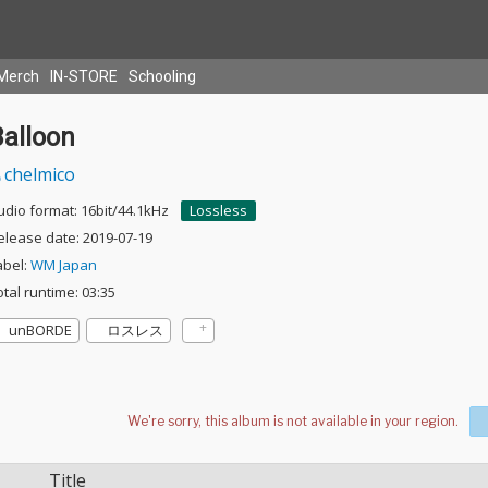
Merch
IN-STORE
Schooling
Balloon
chelmico
udio format: 16bit/44.1kHz
Lossless
elease date: 2019-07-19
abel:
WM Japan
otal runtime: 03:35
unBORDE
ロスレス
Title