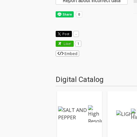
Report about incorrect data
Post
-
Like!
1
Embed
Digital Catalog