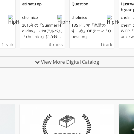
ati natu ep
Question
I just 
h you- 
chelmico
chelmico
chelmi
2016年の「Summer H
TBSドラマ『恋愛の
chelm
oliday」（1stアルバム
すゝめ』OPテーマ「Q
W EP『 
「chelmico」に収録）
uestion」
ance wi
以来、コンスタントに
t.』を
1 track
6 tracks
1 track
夏をアップデートして
chelm
きたラップユニットch
周年を
elmico、2024年最旬サ
時を経
View More Digital Catalog
マーソングだけを詰め
ジによ
込んだEP「ati natu e
れた“JU
p」をリリース！
め、ふ
まない
に、盟友R
hiと
てきた
成版が
らに、
ラブと
となる“ I
ance wi
t.” 