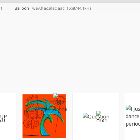
1
Balloon
wav,flac,alac,aac: 16bit/44.1kHz