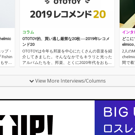
居られ
地いい
したE
コラム
インタ
lmic
OTOTOY的、買い逃し厳禁な20枚──2019年レコメ
どこに
ンド20
elmi
ホップ・
OTOTOYは今年も邦楽を中心にたくさんの音楽を紹
2人のM
shin
介してきました。そんななかでもキラリと光った
che
でもサー
アルバムたちを、邦楽、とくに2020年代をおもし
間で着
ZY』と
ろくしてくれそうなフレッシュなアーティストの
を駆け
なかから20枚をレコメンドいたします。まさに買
ドロッ
い逃し厳禁な20枚、20…
美…
View More Interviews/Columns