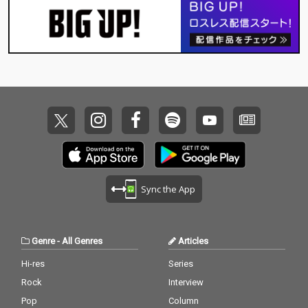
Mummy-D、ポチョム
キン、Neibiss、Babi
ら多数のゲストが参
加！ 人肉アイテムをは
じめ、様々な作品を音
楽やフィルムを通して
世に送り出し、そのマ
ッドでポップな切り口
から国内外の人々を狂
喜のどん底に陥れてき
たアーティスト、dooo
o a.k.a. 宍戸マザファ
カ（MOTHER FACTORY
/ CreativeDrugStore）
の約4年ぶりとなる待
Sync the App
望の新作、3rd Album
『CONFUSION』がリ
リース決定！ 仙人掌や
鎮座DOPENESS、Babi
Genre
-
All Genres
Articles
といったこれまでのdo
ooo作品に参加してい
Hi-res
Series
た面々の他にPES（RIP
Rock
Interview
SLYME）やMummy-D
（RHYMESTER）、BE
Pop
Column