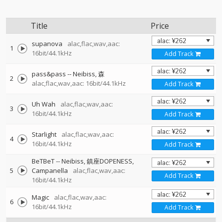
Title
Price
supanova
alac,flac,wav,aac:
1
16bit/44.1kHz
Add Track
pass&pass
--
Neibiss
森
2
alac,flac,wav,aac: 16bit/44.1kHz
Add Track
Uh Wah
alac,flac,wav,aac:
3
16bit/44.1kHz
Add Track
Starlight
alac,flac,wav,aac:
4
16bit/44.1kHz
Add Track
BeTBeT
--
Neibiss
鎮座DOPENESS
5
Campanella
alac,flac,wav,aac:
Add Track
16bit/44.1kHz
Magic
alac,flac,wav,aac:
6
16bit/44.1kHz
Add Track