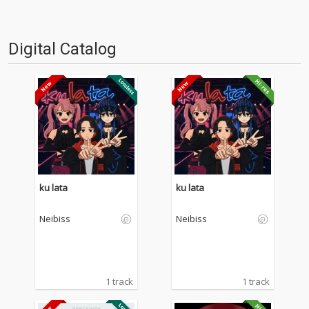
Digital Catalog
ku lata
ku lata
Neibiss
Neibiss
1 track
1 track