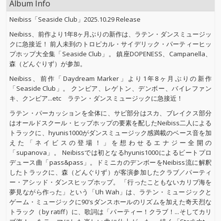
Album Info
Neibiss「Seaside Club」2025.10.29 Release
Neibiss、前作より1年8ヶ月ぶりの新作は、ラテン・ダンスミュージッ
クに急接近！ 前人未到のトロピカル・サイデリック・パーティーヒッ
プホップ大全集「Seaside Club」。 鎮座DOPENESS、Campanella、
森（どんぐりず）が参加。
Neibiss、前作「Daydream Marker」より1年8ヶ月ぶりの新作
「Seaside Club」。 クンビア、レゲトン、デンボー、バイレファン
キ、クンビア...etc ラテン・ダンスミュージックに急接近！
ラテン・パーカッションを全体に、サビ部分はスカ、ブレイクス部分
はオールドスクール・ヒップホップの要素を配したNeibiss二人による
トラックに、hyunis1000がダンスミュージック感満載のベース音を加
えた「ネイビスの登場！」を想わせるエナジー全開の
「supanova」。 Neibissでは初となるhyunis1000によるビートプロ
デュース曲「pass&pass」。ドミニカのデンボーをNeibiss流に解釈
したトラックに、森（どんぐりず）が客演参加したクラブ／パーティ
ー・アシッド・ダンスヒップホップ。 「行ったこともないカリブ海を
夢見ながら作った」という「Uh Wah」は、ラテン・ミュージックと
ゲーム・ミュージックに90'sダンスホールのリズムを加えた奇天烈な
トラック（by ratiff）に、歌詞は「パーティー！クラブ！...そしてカリ