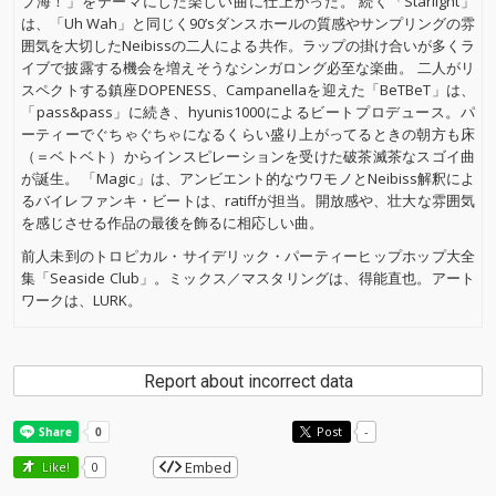
ブ海！」をテーマにした楽しい曲に仕上がった。 続く「Starlight」
は、「Uh Wah」と同じく90’sダンスホールの質感やサンプリングの雰
囲気を大切したNeibissの二人による共作。ラップの掛け合いが多くラ
イブで披露する機会を増えそうなシンガロング必至な楽曲。 二人がリ
スペクトする鎮座DOPENESS、Campanellaを迎えた「BeTBeT」は、
「pass&pass」に続き、hyunis1000によるビートプロデュース。パ
ーティーでぐちゃぐちゃになるくらい盛り上がってるときの朝方も床
（＝ベトベト）からインスピレーションを受けた破茶滅茶なスゴイ曲
が誕生。 「Magic」は、アンビエント的なウワモノとNeibiss解釈によ
るバイレファンキ・ビートは、ratiffが担当。開放感や、壮大な雰囲気
を感じさせる作品の最後を飾るに相応しい曲。
前人未到のトロピカル・サイデリック・パーティーヒップホップ大全
集「Seaside Club」。ミックス／マスタリングは、得能直也。アート
ワークは、LURK。
Report about incorrect data
Post
-
Embed
Like!
0