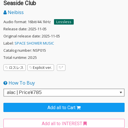
Seaside Club
Neibiss
Audio format: 16bit/44.1kHz
Lossless
Release date: 2025-11-05
Original release date: 2025-11-05
Label:
SPACE SHOWER MUSIC
Catalog number: NSP015
Total runtime: 20:25
ロスレス
Explicit ver.
How To Buy
Add all to Cart
Add all to INTEREST