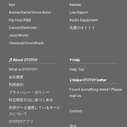
S、ポチョムキン（餓
Idol
Review
鬼レンジャー）、Neibi
Anime/Game/Voice Actor
Live Report
ss（hyunis1000 & rati
ff）ら、これまでの作
Hip Hop/R&B
Audio Equipment
品同様に幅広いアーテ
Dance/Electronic
先週のオトトイ
ィストたちが多数参
加！ 先行シングルとし
Jazz/World
てポチョムキン、Neibi
Classical/Soundtrack
ss、Mummy-Dが参加
した“Music Please”、
PESと鎮座DOPENESS
About OTOTOY
Help
が参加した“のらりくら
り”がリリース予定！
What is OTOTOY?
Help Top
会社概要
Make OTOTOY better
利用規約
Found something weird? Please
プライバシー・ポリシー
mail us
特定商取引法に基づく表示
外部データ連携しているサービ
Contact
スについて
OTOTOYアプリ
退会