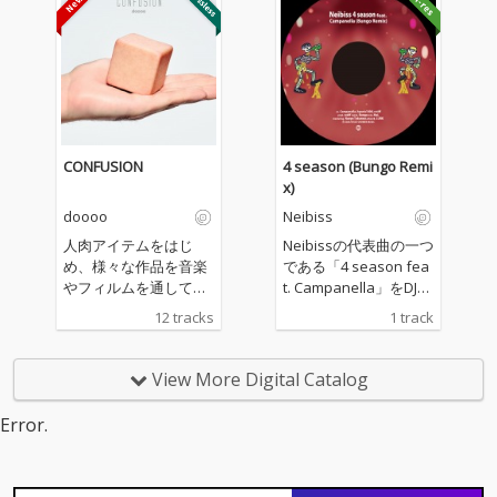
CONFUSION
4 season (Bungo Remi
x)
doooo
Neibiss
人肉アイテムをはじ
Neibissの代表曲の一つ
め、様々な作品を音楽
である「4 season fea
やフィルムを通して世
t. Campanella」をDJと
に送り出してきたアー
しても大活中のBungo
12 tracks
1 track
ティスト、doooo a.k.
がダンスホール／ダ
a. 宍戸マザファカ（M
ブ・リミックス（ミッ
OTHER FACTORY / Cre
クスは、MaL a.k.a. Pri
View More Digital Catalog
ativeDrugStore）の約
mal Dub）した「4 sea
4年ぶりとなる待望の3r
son feat. Campanella
Error.
d Album『CONFUSIO
(Bungo Remix)」。
N』！BESや仙人掌、鎮
座DOPENESS、PES、