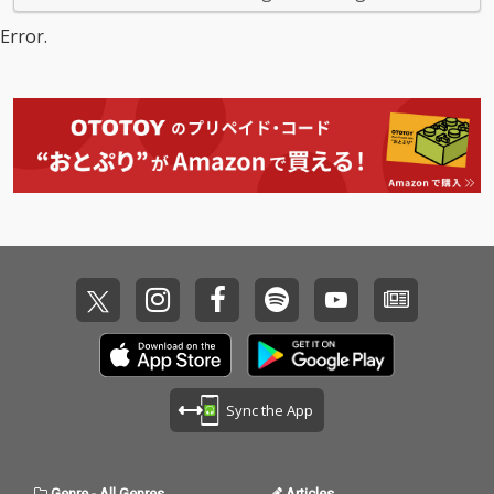
Error.
Sync the App
Genre
-
All Genres
Articles