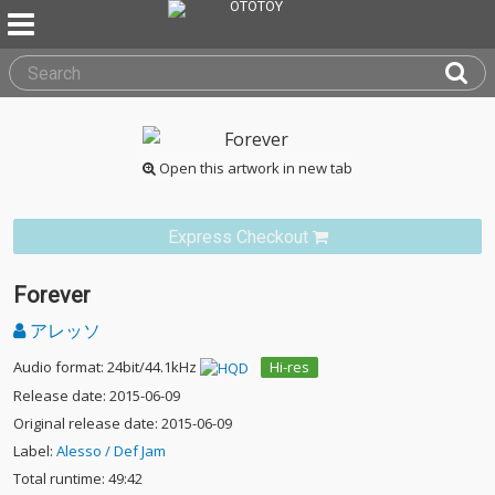
Open this artwork in new tab
Express Checkout
Forever
アレッソ
Audio format: 24bit/44.1kHz
Hi-res
Release date: 2015-06-09
Original release date: 2015-06-09
Label:
Alesso / Def Jam
Total runtime: 49:42