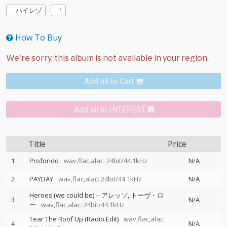
ハイレゾ
How To Buy
Add all to Cart
Add all to INTEREST
Title
Price
1
Profondo
wav,flac,alac: 24bit/44.1kHz
N/A
2
PAYDAY
wav,flac,alac: 24bit/44.1kHz
N/A
Heroes (we could be)
--
アレッソ
トーヴ・ロ
3
N/A
ー
wav,flac,alac: 24bit/44.1kHz
Tear The Roof Up (Radio Edit)
wav,flac,alac:
4
N/A