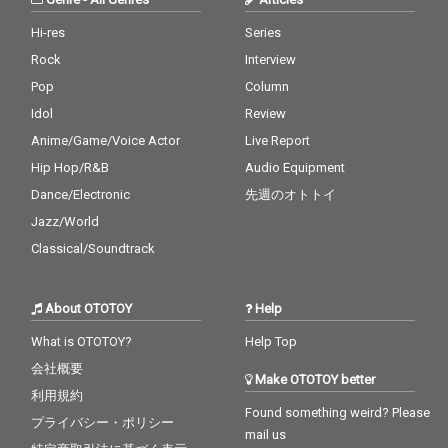
Hi-res
Series
Rock
Interview
Pop
Column
Idol
Review
Anime/Game/Voice Actor
Live Report
Hip Hop/R&B
Audio Equipment
Dance/Electronic
先週のオトトイ
Jazz/World
Classical/Soundtrack
About OTOTOY
Help
What is OTOTOY?
Help Top
会社概要
Make OTOTOY better
利用規約
Found something weird? Please
プライバシー・ポリシー
mail us