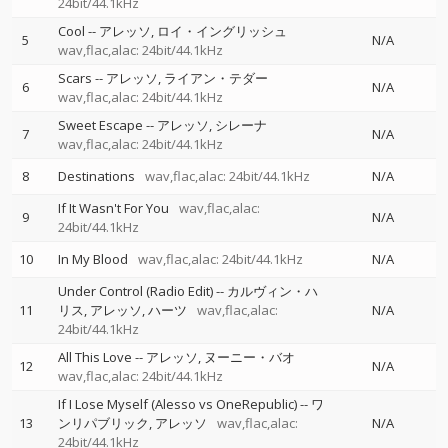
24bit/44.1kHz
Cool
--
アレッソ
ロイ・イングリッシュ
5
N/A
wav,flac,alac: 24bit/44.1kHz
Scars
--
アレッソ
ライアン・テダー
6
N/A
wav,flac,alac: 24bit/44.1kHz
Sweet Escape
--
アレッソ
シレーナ
7
N/A
wav,flac,alac: 24bit/44.1kHz
8
Destinations
wav,flac,alac: 24bit/44.1kHz
N/A
If It Wasn't For You
wav,flac,alac:
9
N/A
24bit/44.1kHz
10
In My Blood
wav,flac,alac: 24bit/44.1kHz
N/A
Under Control (Radio Edit)
--
カルヴィン・ハ
11
リス
アレッソ
ハーツ
wav,flac,alac:
N/A
24bit/44.1kHz
All This Love
--
アレッソ
ヌーニー・バオ
12
N/A
wav,flac,alac: 24bit/44.1kHz
If I Lose Myself (Alesso vs OneRepublic)
--
ワ
13
ンリパブリック
アレッソ
wav,flac,alac:
N/A
24bit/44.1kHz