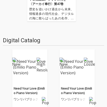
〈アーカイ奉行〉第47巻
歴史を追いかけ過去から未来、
情報過多の現代社会、デジタル
の海に散らばったあの名作、こ
の名作たちをひとつにまとめる
仕事人…!〈アーカイ奉行〉が今
日もデジタルの乱世を治め
る…!'''〈アーカイ奉行〉と
Digital Catalog
は…'''1.過去作の最新リマスター
音源 2.これまで未配信…
Need Your Love (Emili
Need Your Love (Emili
o Piano Version)
o Piano Version)
ワンリパブリック
ワンリパブリック