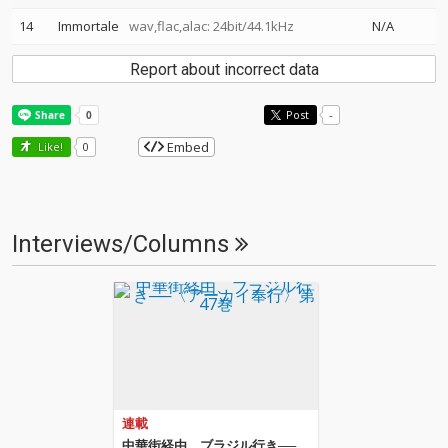
14
Immortale
wav,flac,alac: 24bit/44.1kHz
N/A
Report about incorrect data
Post
-
Embed
Like!
0
Interviews/Columns
連載
中華街経由、ブラジル行き──