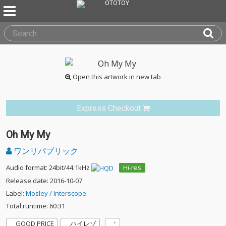
Open this artwork in new tab
Express Checkout
Oh My My
ワンリパブリック
Audio format: 24bit/44.1kHz
Hi-res
Release date: 2016-10-07
Label:
Mosley / Interscope
Total runtime: 60:31
GOOD PRICE
ハイレゾ