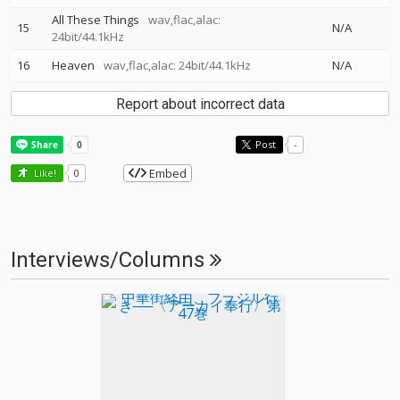
All These Things
wav,flac,alac:
15
N/A
24bit/44.1kHz
16
Heaven
wav,flac,alac: 24bit/44.1kHz
N/A
Report about incorrect data
Post
-
Embed
Like!
0
Interviews/Columns