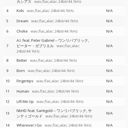
カシアス
wav,flac,alac: 24bit/44.1kHz
4
Kids
wav,flac,alac: 24bit/44.1kHz
N/A
5
Dream
wav,flac,alac: 24bit/44.1kHz
N/A
6
Choke
wav,flac,alac: 24bit/44.1kHz
N/A
A.I. feat. Peter Gabriel
--
ワンリパブリック
7
ピーター・ガブリエル
wav,flac,alac:
N/A
24bit/44.1kHz
8
Better
wav,flac,alac: 24bit/44.1kHz
N/A
9
Born
wav,flac,alac: 24bit/44.1kHz
N/A
10
Fingertips
wav,flac,alac: 24bit/44.1kHz
N/A
11
Human
wav,flac,alac: 24bit/44.1kHz
N/A
12
Lift Me Up
wav,flac,alac: 24bit/44.1kHz
N/A
NbHD feat. Santigold
--
ワンリパブリック
サ
13
N/A
ンティゴールド
wav,flac,alac: 24bit/44.1kHz
14
Wherever I Go
wav,flac,alac: 24bit/44.1kHz
N/A