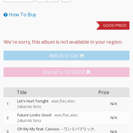
How To Buy
GOOD PRICE!
Add all to Cart
Add all to INTEREST
Title
Price
Let's Hurt Tonight
wav,flac,alac:
1
N/A
24bit/44.1kHz
Future Looks Good
wav,flac,alac:
2
N/A
24bit/44.1kHz
Oh My My feat. Cassius
--
ワンリパブリック
3
N/A