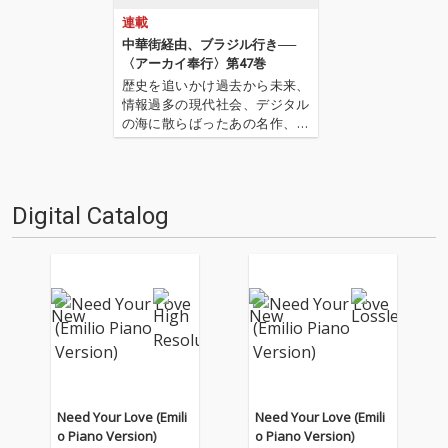
連載
中華街経由、ブラジル行き──
〈アーカイ奉行〉第47巻
歴史を追いかけ過去から未来、
情報過多の現代社会、デジタル
の海に散らばったあの名作、こ
の名作たちをひとつにまとめる
仕事人…!〈アーカイ奉行〉が今
日もデジタルの乱世を治め
る…!'''〈アーカイ奉行〉と
Digital Catalog
は…'''1.過去作の最新リマスター
音源 2.これまで未配信…
Need Your Love (Emili
Need Your Love (Emili
o Piano Version)
o Piano Version)