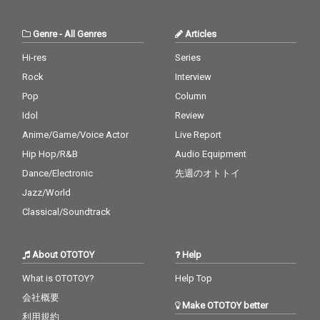
Genre
-
All Genres
Articles
Hi-res
Series
Rock
Interview
Pop
Column
Idol
Review
Anime/Game/Voice Actor
Live Report
Hip Hop/R&B
Audio Equipment
Dance/Electronic
先週のオトトイ
Jazz/World
Classical/Soundtrack
About OTOTOY
Help
What is OTOTOY?
Help Top
会社概要
Make OTOTOY better
利用規約