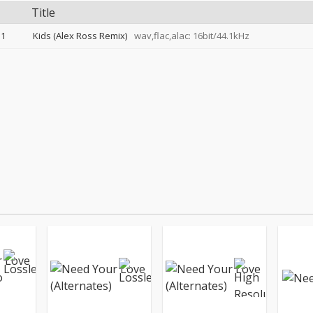
Title
1
Kids (Alex Ross Remix)
wav,flac,alac: 16bit/44.1kHz