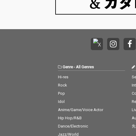
Genre
-
All Genres
Hi-res
Se
Rock
In
Pop
C
Idol
Re
Anime/Game/Voice Actor
Li
Hip Hop/R&B
Au
Dance/Electronic
先
Jazz/World