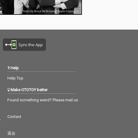
Sync the App
Help
Help Top
Make OTOTOY better
Found something weird? Please mail us
Contact
つ
退会