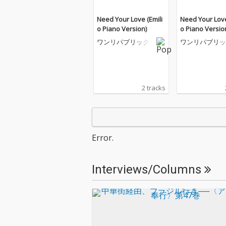
Need Your Love (Emili
Need Your Love
o Piano Version)
o Piano Versio
ワンリパブリック
ワンリパブリッ
2 tracks
Error.
Interviews/Columns