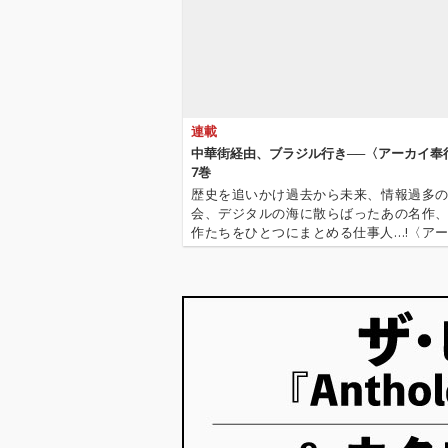
連載
中華街経由、ブラジル行き──〈アーカイ奉
7巻
歴史を追いかけ過去から未来、情報過多
会、デジタルの海に散らばったあの名作
作たちをひとつにまとめる仕事人…!〈ア
行〉が今日もデジタルの乱世を治める…!'''
イ奉行〉とは…'''1.過去作の最新リマスター音
これまで未配信…