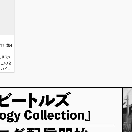
行〉第4
の現代社
、この名
ーカイ奉
〈アーカ
源 2.