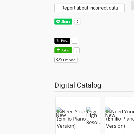
Report about incorrect data
Post
-
Like!
0
Embed
Digital Catalog