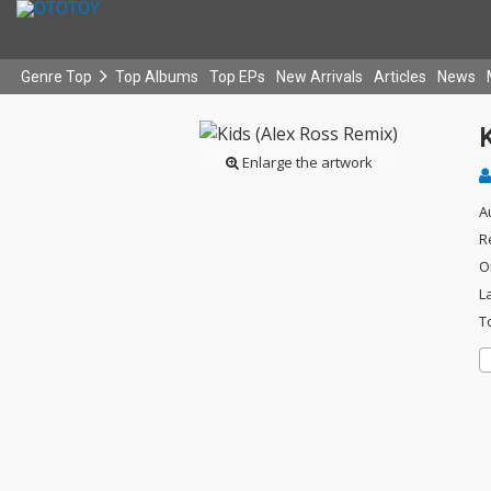
Genre Top
Top Albums
Top EPs
New Arrivals
Articles
News
Enlarge the artwork
A
R
O
L
T