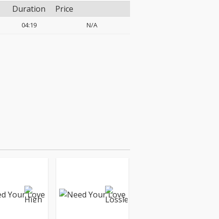
Duration
Price
04:19
N/A