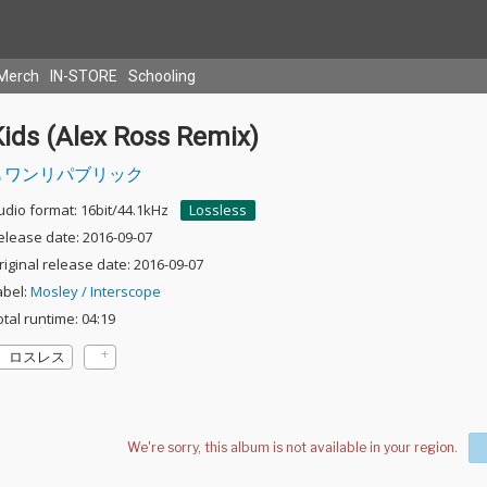
Merch
IN-STORE
Schooling
Kids (Alex Ross Remix)
ワンリパブリック
udio format: 16bit/44.1kHz
Lossless
elease date: 2016-09-07
riginal release date: 2016-09-07
abel:
Mosley / Interscope
otal runtime: 04:19
ロスレス