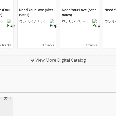
 (Emili
Need Your Love (Alter
Need Your Love (Alter
Need Y
n)
nates)
nates)
ク
ワンリパブリック
ワンリパブリック
ワンリ
2 tracks
3 tracks
3 tracks
View More Digital Catalog